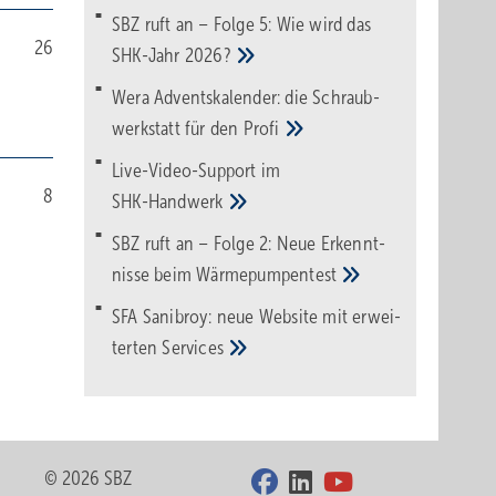
SBZ ruft an – Folge 5: Wie wird das
26
SHK-Jahr
2026?
Wera Adventskalender: die Schraub­
werk­statt für den
Pro­fi
Live-Video-Support im
8
SHK-Handwerk
SBZ ruft an – Folge 2: Neue Erkennt­
nisse beim
Wärme­pumpen­test
SFA Sanibroy: neue Web­site mit erwei­
terten
Services
© 2026 SBZ