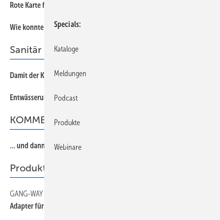
Rote Karte für unsichere Kunden
Specials
Wie konnte ich nur???
Sanitär
Kataloge
Meldungen
Damit der Keller nicht baden geht
Entwässerung von Flachdächern
Podcast
KOMMENTAR
Produkte
… und dann kam Corona
Webinare
Produkte
GANG-WAY
Adapter für bodengleiche Duschen