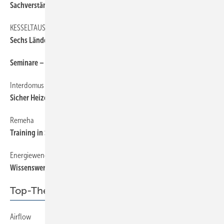
Sachverständige gründen Verein
KESSELTAUSCHAKTION
Sechs Länder machen mit
Seminare – Schulungen – Termine
Interdomus Haustechnik
Sicher Heizen dank Alternative zum klassischen Contracting
Re meha
Traini ng in Süddeutschland
Energiewende
Wissenswertes über Wasserstoff
Top-Thema
Airflow