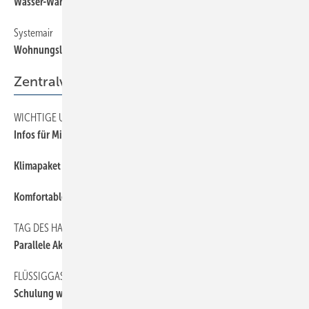
Wasser-Wärmeübertrager für PACi
Systemair
Wohnungslüftungsgerät bis 400 m²
Zentralverband
WICHTIGE UNTERLAGEN
Infos für Mitgliedsbetriebe
Klimapaket zeigt Wirkung
Komfortable Nutzung
TAG DES HANDWERKS
Parallele Aktionstage
FLÜSSIGGAS
Schulung wäre ­verfrüht