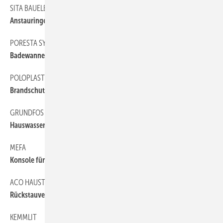
SITA BAUELEMENTE
Anstauringe für die Notentwässerung
PORESTA SYSTEMS
Badewannenträger zum Stecken
POLOPLAST
Brandschutz bei Haus­abflusssystemen
GRUNDFOS
Hauswasserwerk
MEFA
Konsole für Wandmontage
ACO HAUSTECHNIK
Rückstauverschluss mit Drucksensor
KEMMLIT