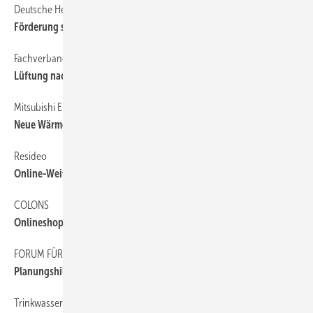
Deutsche Heizungsindustrie
Förderung stützt Wärmewende
Fachverband Gebäude-Klima
Lüftung nach Norm ­berechnen
Mitsubishi Electric
Neue Wärmepumpen-Schulungen
Resideo
Online-Weiterbildung in Installationstechnik
COLONS
Onlineshop fürs SHK-Handwerk
FORUM FÜR ENERGIEEFFIZIENZ
Planungshilfe Öfen und Kamine
Trinkwasserhygiene