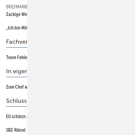
BRIEFMARKE GESTALTEN
Zackige Werbung
„Ich bin Mitglied der Berufsorganisation, weil …
Fachverband
Teure Fehler vermeiden
In eigener Sache
Zum Chef wird man nicht geboren, aber...
Schlussseiten
EU schützt alte Heiztechnik
SBZ-Rätsel