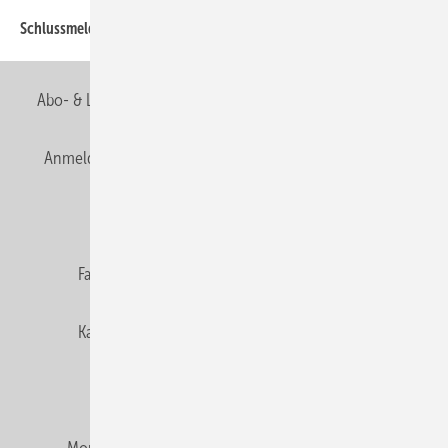
Schlussmeldung
Abo- & Leserservice
AGB
Alle Inhalte chronologisch
Anmelden
Anmeldung & Registrierung
Newsletter
Datenschutz
E-Paper
Editor's choice
Fachbeiträge
Gentner Verlag
Impressum
Karriere bei Gentner
Team
Mediaservice
Mitgliedschaften und Engagement
Montagezeiten Heizung
Montagezeiten Sanitär