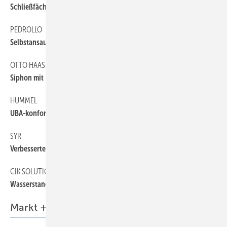
Schließfächer mit Stromversorgung
PEDROLLO
Selbstansaugende Betriebswasserpumpe
OTTO HAAS
Siphon mit Kugelverschluss
HUMMEL
UBA-konforme Klemmverschraubungen
SYR
Verbesserte FüllCombi CA
CIK SOLUTIONS
Wasserstands-Station
Markt + Trends