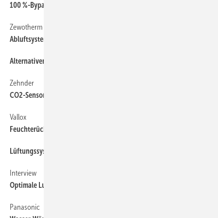
100 %-Bypass für Nachtauskühlung
Zewotherm
Abluftsysteme für Innenräume
Alternativen bei den Kältemitteln
Zehnder
CO2-Sensoren für Zentralgeräte
Vallox
Feuchterückgewinn auch nachrüstbar
Lüftungssysteme auslegen
Interview
Optimale Luftqualität und Gebäudeschutz
Panasonic