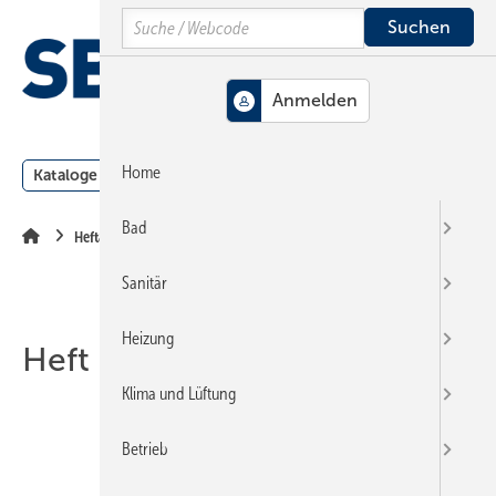
Springe
Springe
Springe
Search
auf
auf
auf
Hauptinhalt
Hauptmenü
SiteSearch
MENÜ
Home
Kataloge
Meldungen
Podcast
Produkte
Webin
Bad
Heftarchiv
Sanitär
Heizung
Heft 04-2020
Klima und Lüftung
Betrieb