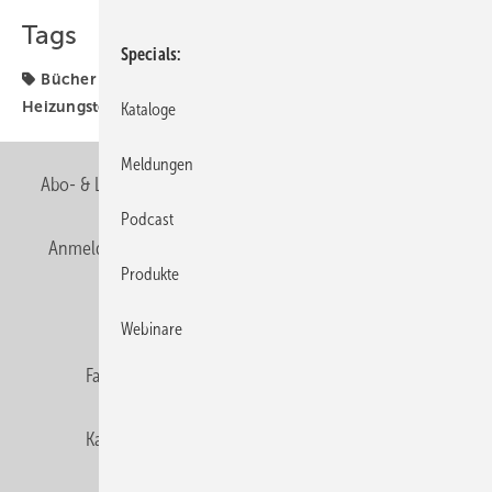
Tags
Specials
Bücher & Medien
Bücher + Medien
Heizungstechnik
Wärmepumpe
Kataloge
Meldungen
Abo- & Leserservice
AGB
Alle Inhalte chronologisch
Podcast
Anmelden
Anmeldung & Registrierung
Newsletter
Produkte
Datenschutz
E-Paper
Editor's choice
Webinare
Fachbeiträge
Gentner Verlag
Impressum
Karriere bei Gentner
Team
Mediaservice