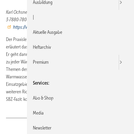
Ausbildung
Karl Ochsner, 236 Seiten, 4., überarb. u. erw. Auflage 2007, ISBN 978-
|
3-7880-7806-5, C. F. Müller Verlag, Heidelberg (
https://www.huethig.de/
), 38 Euro
Aktuelle Ausgabe
Der Praxisleitfaden informiert über die Vorteile der Wärmepumpe,
erläutert das Funktionsprinzip und stellt verschiedene Bautypen vor.
Heftarchiv
Er geht dann ausführlich auf die Gesamtanlagenplanung ein und gibt
zu jeder Wärmequelle ausführliche Planungshinweise. Weitere
Premium
Themen des Buches sind: Heizen und Kühlen, Regelung,
Warmwasserbereitung, Wohnraumlüftung sowie spezielle
Services
Einsatzgebiete. Der Anhang enthält u.a. Infos zur EnEV sowie zu
weiteren Richtlinien, zu hydraulischen Schemen sowie zu den Kosten.
Abo & Shop
SBZ-Fazit: kompaktes und kompetentes Standardwerk.
Media
Newsletter
Teilen
Link kopieren