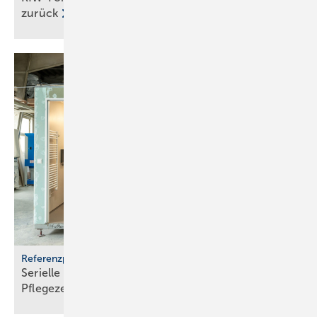
zurück
Referenzprojekt Geberit
Serielle Badfertigung im Pful­len­dor­fer
Pfle­ge­zen­trum