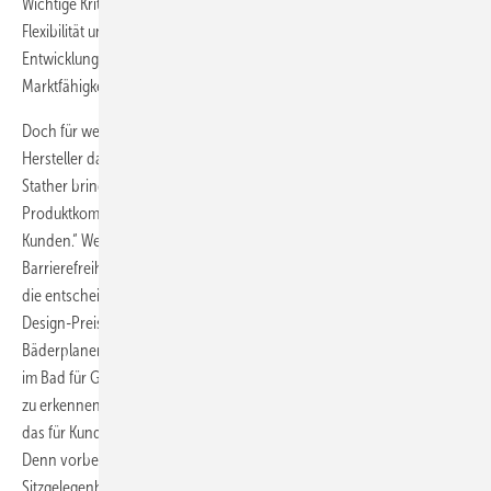
Wichtige Kriterien für die Entscheidung sind: Benutzerfreundlichkeit,
Flexibilität und Adaptierbarkeit, nutzerorientierter
Entwicklungsprozess, ästhetische Qualität, Innovation und
Marktfähigkeit.
Doch für wen ist dieser Wettbewerb? Machen hier nicht allein die
Hersteller das Rennen? Weit gefehlt. ZVSHK-Präsident Manfred
Stather bringt es auf den Punkt: „Der Produkt-Award stärkt die
Produktkompetenz der Fachbetriebe und die Akzeptanz bei ihren
Kunden.“ Weil mittlerweile sehr viele Bäder unter Gesichtspunkten der
Barrierefreiheit konzipiert werden und der Handwerksunternehmer
die entscheidende Beratungsfunktion innehat, bekommt dieser
Design-Preis für ihn eine erhebliche Bedeutung. Der Award informiert
Bäderplaner aus erster Hand zum Beispiel darüber, welche Funktionen
im Bad für Generationen großes Gewicht haben und welche Trends
zu erkennen sind. Daraus entsteht ein Mehrwert für jedes Angebot,
das für Kunden zukunftsorientiert geplant, gebaut und gewartet wird.
Denn vorbei sind die Zeiten, in denen die Option für eine
Sitzgelegenheit unter der Dusche oder der feste Halt am Waschtisch