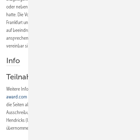
oder neben dem WC zwangsläufig den Touch einer Klinik-Einrichtung
hatte. Die Vorstellungen der Produkte – jeweils auf der ISH 2017 in
Frankfurt und mittels Wanderausstellungen im Großhandel – werden
auf beeindruckende Art zeigen, wie geschickt Funktion, Mehrwert und
ansprechendes „Design für Alle“ in einem Produkt miteinander
vereinbar sind.
Info
Teilnahme und Homepage
Weitere Infos zum Produkt-Award gibt es unter
www.zvshk-
award.com
. Rechtzeitig zum Neustart am 1. September 2016 werden
die Seiten alles Wissenswerte für die dritte Auflage bereithalten. Die
Ausschreibung endet im Dezember. Bundesministerin Dr. Barbara
Hendricks (Umwelt und Bauen) hat die Schirmherrschaft
übernommen.