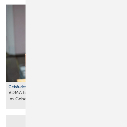
Gebäudestandard
VDMA fordert: keine Ab­stri­che bei Bar­rie­re­frei­heit
im Ge­bäu­de­typ
E