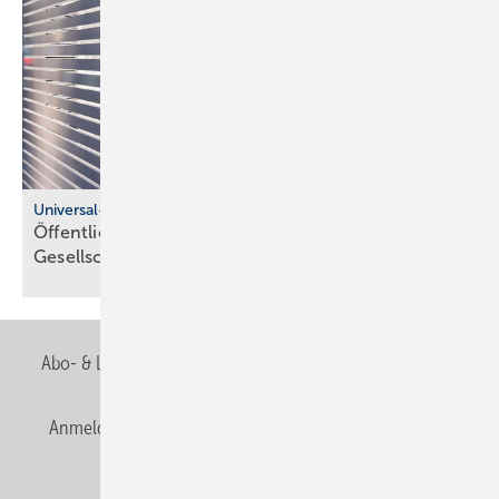
Universal-Design-Referenzprojekte
Öffentliche Sanitärräume für eine viel­fäl­tige
Gesell­schaft
Abo- & Leserservice
AGB
Alle Inhalte chronologisch
Anmelden
Anmeldung & Registrierung
Newsletter
Datenschutz
E-Paper
Editor's choice