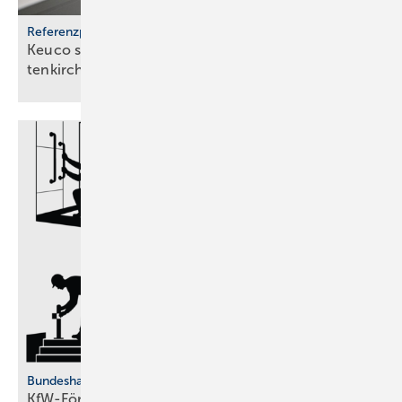
Referenzprojekt
Keuco stattet Bäder im Kli­ni­kum Gar­misch-Par­
ten­kir­chen
aus
Bundeshaushalt 2026
KfW-Förderung für barriere­freies Um­bauen kommt