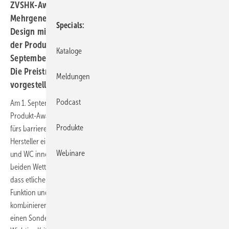
ZVSHK-Award
Wie können die Bestandteile eines
Mehrgenerationenbades bestmöglich Funktion und
Specials
Design miteinander verbinden? Antworten darauf gibt
der Produkt-Award, ein Wettbewerb des ZVSHK. Anfang
Kataloge
September geht die Veranstaltung in die dritte Runde.
Die Preisträger werden unter anderem zur ISH 2017
Meldungen
vorgestellt.
Thomas Dietrich
Podcast
Am 1. September 2016 startet die neue Wettbewerbsrunde des ZVSHK-
Produkt-Award. Bewertet und ausgezeichnet werden Top-Produkte
Produkte
fürs barrierefreie Bad. Zum Mitmachen lädt der Zentralverband alle
Hersteller ein, die für eine eingeschränkte Bewegungsfreiheit in Bad
Webinare
und WC innovative Lösungen parat haben. Bereits in den ersten
beiden Wettbewerbsrunden vor zwei und vier Jahren zeigte sich,
dass etliche Hersteller große Anstrengungen unternehmen, um
Funktion und Produktgestaltung bestmöglich miteinander zu
kombinieren. Beim letzten Mal gab es fünf Gewinner-Produkte plus
einen Sonderpreis zu verteilen – mehr dazu auf den nächsten Seiten.