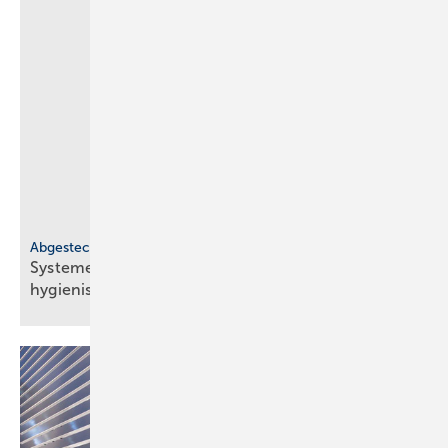
Abgesteckt
Systeme für SHK-Profis: mo­du­lar, struk­tu­riert,
hy­gie­nisch