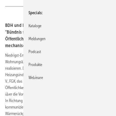
SBZ
Specials
BDH und FGK starten die gemeinsame Kampagne
Kataloge
"Bündnis für Wohnungslüftung". So soll Politik und
Öffentlichkeit über Notwendigkeit und Vorzüge der
Meldungen
mechanischen Wohnungslüftung informiert werden.
Podcast
Niedrigst-Energie-Gebäude sind ohne mechanische
Wohnungslüftung mit Wärmerückgewinnung nicht sinnvoll zu
Produkte
realisieren. Darum starten der Bundesverband der Deutschen
Heizungsindustrie e. V., BDH, und der Fachverband Gebäude-Klima e.
Webinare
V., FGK, das „Bündnis für Wohnungslüftung“. Ziel ist es, Politik und
Öffentlichkeit umfassend sowohl über die Notwendigkeit wie auch
über die Vorteile der mechanischen Wohnungslüftung zu informieren.
In Richtung Politik sollen insbesondere die CO
-Einsparpotenziale
2
kommuniziert werden, die mit der Wohnungslüftung mit
Wärmerückgewinnung aufgrund des reduzierten Heizenergiebedarfs