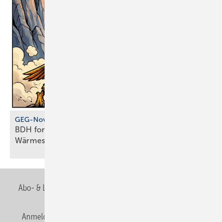
GEG-Novelle
BDH fordert Ende der Not­lö­sun­gen im
Wärme­sektor
Abo- & Leserservice
AGB
Alle Inhalte chronologisch
Anmelden
Anmeldung & Registrierung
Newsletter