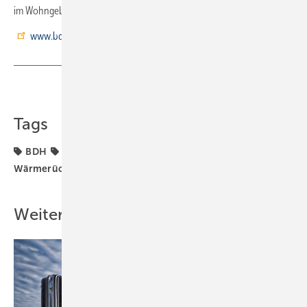
im Wohngebäude erzielt werden können.
www.bdh.de
www.fgk.de
Teilen
Link kopieren
Tags
BDH
Badwelt
FGK
Wohnungslüftung
Wärmerückgewinnung
Weitere Inhalte