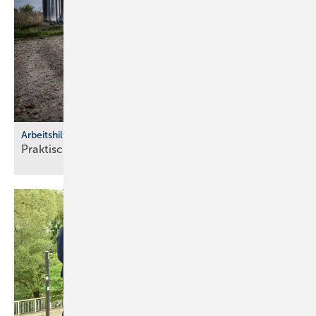
Arbeitshilfen
Praktische Hilfs­mittel für
Hand­werker