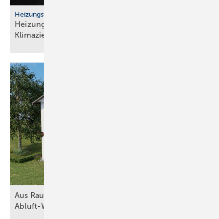
Heizungswende
Heizungsbranche schlägt Alarm: Ar­beits­plät­ze und
Kli­ma­zie­le in
Ge­fahr
Aus Raumluft wird Heizkraft mit
Abluft-Wärmepumpen