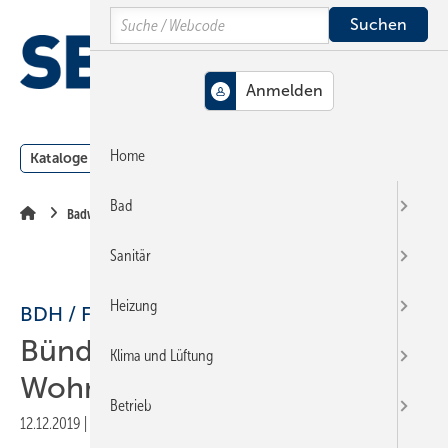
Springe
Springe
Springe
Search
auf
auf
auf
Hauptinhalt
Hauptmenü
SiteSearch
MENÜ
Home
Kataloge
Meldungen
Podcast
Produkte
Webin
Bad
Badwelt
Sanitär
Heizung
BDH / FGK
Bündnis für
Klima und Lüftung
Wohnungslüftung
Betrieb
12.12.2019
|
Druckvorschau