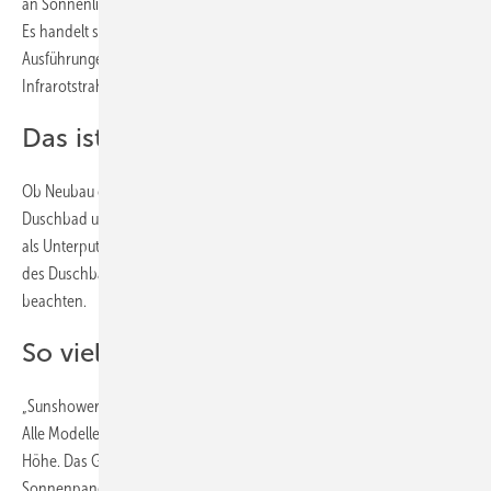
an Sonnenlicht bei Menschen auf einfache Weise zu kompensieren.
Es handelt sich um Sonnenpanels, es gibt sie grundsätzlich in zwei
Ausführungen: „One“ verwandelt Infrarotlicht, „Plus“ bietet ­
Infrarotstrahlen und niedrig dosiertes UV-Licht.
Das ist beim Einbau zu beachten
Ob Neubau oder Umbau – eine Sunshower passt prinzipiell in jedes
Duschbad und ist leicht zu installieren. Jedes Modell kann wahlweise
als Unterputz- oder Aufputzvariante auf der Wand oder in der Ecke
des Duschbades eingebaut werden. Dabei sind einige Punkte zu
beachten.
So viel Platz benötigt ein Gerät
„Sunshower Round“ gibt es in drei Größen: Small, Medium und Large.
Alle Modelle haben dieselbe Breite und unterscheiden sich in ihrer
Höhe. Das Gerät wird schwebend montiert. Dabei befindet sich das
Sonnenpanel 2 cm vor der Wand. Zwischen dem Gerät und der