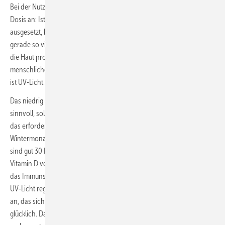
Bei der Nutzung von UV-Licht kommt es vor allem auf die richtige
Dosis an: Ist unser Organismus zu wenig oder zu viel UV-Licht
ausgesetzt, kann das der Gesundheit schaden. Eine ­Sunshower strahlt
gerade so viel UV-Licht aus, dass Vitamin D auf natürliche Weise über
die Haut produziert wird. Vitamin D ist das einzige Vitamin, das der
menschliche Körper selbst bilden kann. Alles, was er dafür benötigt,
ist UV-Licht.
Das niedrig dosierte UVB-Licht ist vor allem in der dunklen Jahreszeit
sinnvoll, solange die natürliche Sonnenenergie nicht ausreicht, um
das erforderliche Vitamin D herstellen zu können. In den
Wintermonaten sinkt der Vitamin-D-Spiegel. Laut Robert-Koch-Institut
sind gut 30 Prozent der Erwachsenen in Deutschland mangelhaft mit
Vitamin D versorgt. Eine tägliche Dosis UV-Licht stabilisiert hingegen
das Immunsystem und wirkt sich positiv auf Knochen und Zähne aus.
UV-Licht regt zudem die Produktion des Glückshormons Endorphin
an, das sich positiv auf die Stimmung auswirkt, man fühlt sich
glücklich. Darüber hinaus trägt das Sonnenlicht zu einem