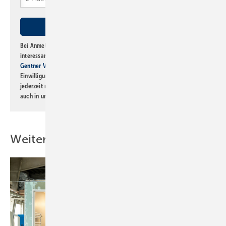
Bei Anmeldung zu diesem Newsletter bin ich damit einverstanden, über
interessante Verlags- und Online-Angebote
der Marken der Alfons W.
Gentner Verlag GmbH & Co. KG
informiert zu werden. Diese
Einwilligung kann ich jederzeit widerrufen und eine Abmeldung ist
jederzeit möglich. Informationen zum Umgang mit Daten finden Sie
auch in unserer
Datenschutzerklärung
.
Weitere Inhalte