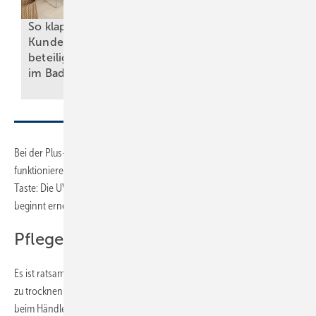
So klappt’s mit
Kunden und
beteiligten Gewerken
Duschpalast für alle
im
Bad
Lebenslagen
Bei der Plus-Variante sollte man außerdem testen, ob die UV-Lampen
funktionieren. Dazu setzt man die UV-Brille auf und drückt die rechte
Taste: Die UV-Lampen starten. Drückt man auf die mittlere Taste,
beginnt erneut das Nachkühlen.
Pflege, Wartung und Service
Es ist ratsam, die Glasplatte nach jedem Gebrauch mit einem Abzieher
zu trocknen und mit trockenem Tuch nachzuwischen. Außerdem kann
beim Händler ein spezielles Reinigungsset bestellt werden. Die UV-