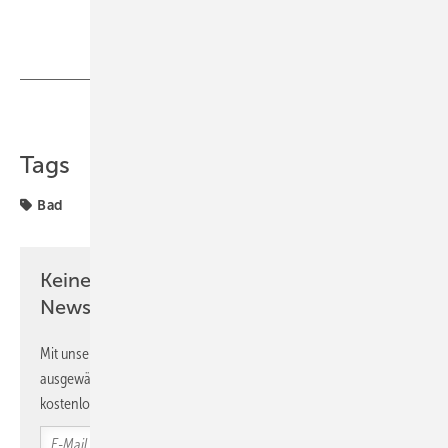
Teilen
Link kopieren
Tags
Bad
Keine Zeit? Kein Problem mit dem SBZ
Newsletter!
Mit unserem Newsletter erhalten Sie regelmäßig von uns
ausgewählte Informationen und Neuigkeiten, gebündelt und
kostenlos direkt ins Postfach.