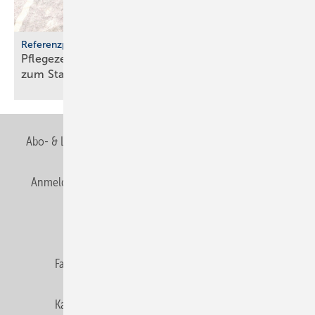
Referenzprojekt Geberit
Pflegezentrum Pful­len­dorf: Dusch-WCs wer­den
zum
Stan­dard
Abo- & Leserservice
AGB
Alle Inhalte chronologisch
Anmelden
Anmeldung & Registrierung
Newsletter
Datenschutz
E-Paper
Editor's choice
Fachbeiträge
Gentner Verlag
Impressum
Karriere bei Gentner
Team
Mediaservice