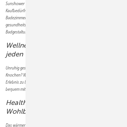
Sunshower One und Plus sprechen unterschiedliche
Kaufbedürfnisse an. Manche Kunden möchten aus ihrem
Badezimmer eine Wohlfühloase machen, andere sind
gesundheitsbewusst oder wünschen sich eine exklusive
Badgestaltung.
Wellness first: Wohlfühlmoment für
jeden Tag
Unruhig geschlafen und die Müdigkeit steckt Ihnen noch in den
Knochen? Wie schön ist es da, den Tag mit einem kleinen Wellness-
Erlebnis zu beginnen und das ohne zusätzlichen Zeitaufwand ganz
bequem mit einer ­Sunshower unter der Dusche.
Health first: Licht-Wellness für mehr
Wohlbefinden
Das wärmende Infrarotlicht kann Muskeln beruhigen und steife