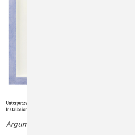
Bild: Sunshower
Unterputzvariante: Die Unterseite der ­Aussparung für die
Installationsbox sollte mindestens 30 kg tragen können.
Argumente fürs Verkaufsgespräch