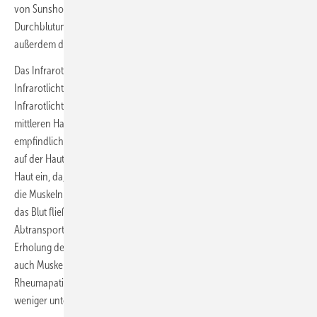
von Sunshower One und Plus entspannt die Muskeln und regt die
Durchblutung an. Das niedrig dosierte UV-Licht der Plus-Variante regt
außerdem die Vitamin-D-Produktion an.
Das Infrarotlicht von Sunshower besteht zu 50 % aus mittelwelligem
Infrarotlicht und zu 50 % aus kurzwelligem Infrarotlicht. Mittel­welliges
Infrarotlicht dringt in die Haut ein und wird von der Dermis, der
mittleren Hautschicht, absorbiert. Hier befinden sich die wärme­
empfindlichen Nervenenden. Dadurch entsteht ein warmes Gefühl
auf der Haut. Das kurzwellige Infrarotlicht dringt bis zu 5 mm tief in die
Haut ein, da, wo die Muskelstränge anknüpfen. Es wärmt die Haut und
die Muskeln von innen auf. Die Wärme verbessert die Blutzirkulation,
das Blut fließt schneller, es wird mehr Sauerstoff zugeführt und der
Abtransport von Abfallstoffen erhöht. Dies führt zu einer schnelleren
Erholung der Muskeln, zum Beispiel nach dem Sport. Aber es lindert
auch Muskelschmerzen und Gelenkbeschwerden. Beispielsweise
Rheumapatienten profitieren von unserem Infrarotlicht und leiden
weniger unter ihrer Erkrankung.