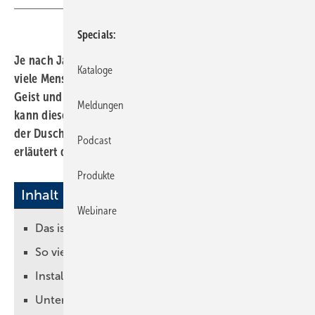
Specials
Je nach Jahreszeit, Wohnort und Lebensstil bekommen
Kataloge
viele Menschen nicht ausreichend Licht, um Körper,
Geist und Seele gesund zu halten. Mit einer Sunshower
Meldungen
kann dieses Licht­defizit ausgeglichen werden – unter
der Dusche. Merijn Wegdam beschreibt die Funktion und
Podcast
erläutert den Einbau.
Produkte
Inhalt
Webinare
Das ist beim Einbau zu beachten
So viel Platz benötigt ein Gerät
Installationsbox erleichtert den Einbau
Unterputzinstallation