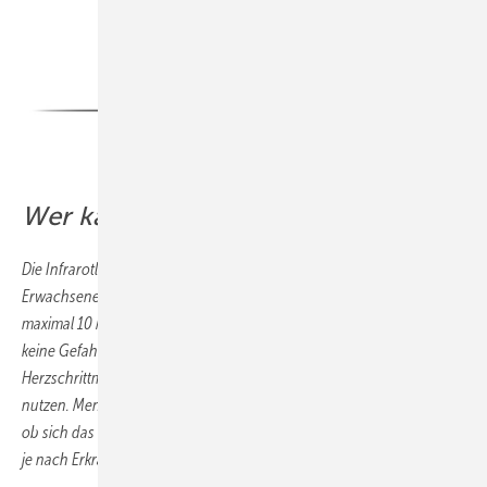
Bild: Sunshower
Wer kann Sunshower nutzen?
Die Infrarotlichtfunktion von Sunshower One und Plus können
Erwachsene und Kinder verwenden. Da die Dauer einer Sitzung
maximal 10 Minuten beträgt, besteht selbst für schwangere Frauen
keine Gefahr der Überhitzung. Auch Menschen mit einem
Herzschrittmacher oder einer Prothese können das Infrarotgerät
nutzen. Menschen mit Hautkrankheiten sollten ihren Arzt befragen,
ob sich das Infrarotlicht positiv auf ihren Zustand auswirkt, dies kann
je nach Erkrankung unterschiedlich sein.