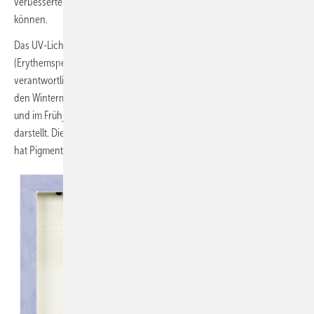
verbesserten Tag-Nacht-Rhythmus bei, sodass Sie besser schlafen
können.
Das UV-Licht von Sunshower besteht zu 80 % aus UV-B-Licht
(Erythemspektrum), das für die Produktion von Vitamin D
verantwortlich ist. Die restlichen 20 % bestehen aus UV-A-Licht, das in
den Wintermonaten für die Erhaltung eines sommerlichen Teints sorgt
und im Frühjahr eine gute Vorbereitung auf die Sommersonne
darstellt. Die an das Sonnenlicht gewöhnte Haut ist etwas dicker und
hat Pigmente gebildet. Dies bietet Schutz vor der Sommersonne.