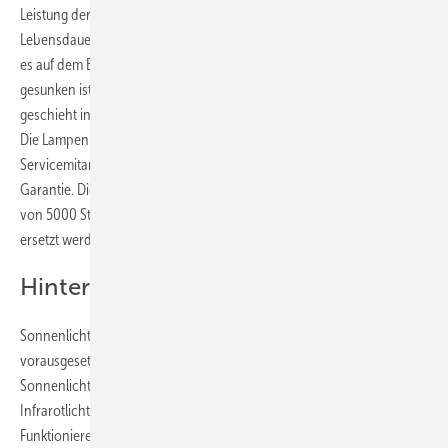
Leistung der Niedrigdosis-UV-­Lampen nimmt mit der Zeit ab. Ihre
Lebensdauer beträgt ca. 750 Stunden. Nach 600 Betriebs­stunden gibt
es auf dem Bedienfeld einen Hinweis, dass die Kapazität der Lampen
gesunken ist und ein Austausch der Lampen empfohlen wird. Dies
geschieht in der Regel nach mehr als acht Jahren normaler Nutzung.
Die Lampen sollten ausschließlich von einem Sunshower-­
Servicemitarbeiter getauscht werden. Andernfalls erlischt die
Garantie. Die Infrarotlampen (1000 Watt) haben eine Lebensdauer
von 5000 Stunden bei minimalem Leistungsabfall. Sie sollten nur
ersetzt werden, wenn sie überhaupt nicht mehr funktionieren.
Hintergrund: Infrarot- und UV-Licht
Sonnenlicht ist elementar für die menschliche Gesundheit,
vorausgesetzt man bekommt die richtige Dosis. Das natürliche
Sonnenlicht besteht aus UV-Licht, sichtbarem Licht und unsichtbarem
Infrarotlicht. Alle drei spielen für die Gesundheit und das reibungslose
Funktionieren des menschlichen Körpers eine Rolle. Das Infrarotlicht