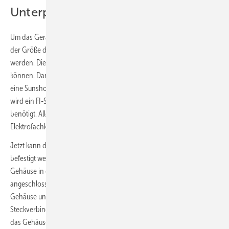
Unterputzinstallation
Um das Gerät unter Putz einzubauen, muss zunächst entsprechend
der Größe der Installationsbox eine Aussparung in der Wand angelegt
werden. Die Unterseite der Aussparung sollte mindestens 30 kg tragen
können. Dann wird das Stromkabel in die Installationsbox gelegt. Für
eine Sunshower ist ein separater Strom­anschluss erforderlich und es
wird ein FI-Schutzschalter, 230 V/50 Hz mit 16-A-Sicherung
benötigt. Alle elektrischen Arbeiten müssen von einer ausgebildeten
Elektrofachkraft ausgeführt werden.
Jetzt kann die Installationsbox in die Aussparung eingesetzt und
befestigt werden. Sobald die Duschwand gefliest ist, wird das
Gehäuse in die Installationsbox eingesetzt und das Stromkabel
angeschlossen. Danach montiert man die Glasverriegelung in das
Gehäuse und schließt das Displaykabel des Gehäuses an den
Steckverbinder der Glasplatte an. Abschließend wird die Glasplatte in
das Gehäuse eingesetzt und mit der Glasverriegelung fixiert.