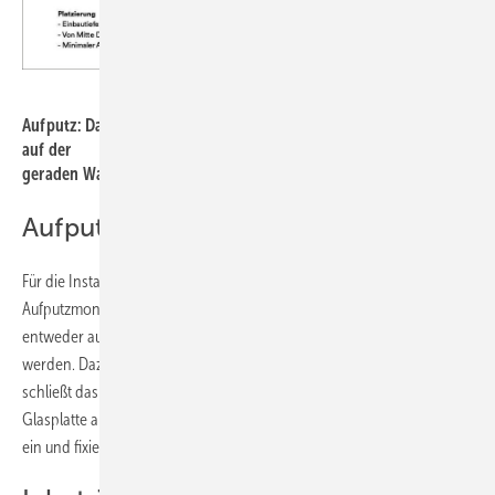
Bild: Sunshower
Aufputz: Das Gehäuse kann mithilfe des Montagesets entweder
auf der
geraden Wand oder in einer 90-Grad-Ecke befestigt werden.
Aufputzinstallation
Für die Installation auf Putz benötigt man das entsprechende
Aufputzmontageset. Das Gehäuse kann mithilfe des Montagesets
entweder auf der geraden Wand oder in einer 90-Grad-Ecke befestigt
werden. Dazu montiert man die Glasverriegelung in das Gehäuse und
schließt das Display­kabel des Gehäuses an den Steckverbinder der
Glasplatte an. Abschließend setzt man die Glasplatte in das Gehäuse
ein und fixiert sie mit der Glasverriegelung.