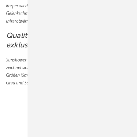
Körper wieder geschmeidig machen. Auch bei ­Muskel- und
Gelenkschmerzen bestätigen Nutzer die positiven ­Effekte der
Infrarotwärme.
Qualität first: Hochwertig und
exklusiv
Sunshower Round wertet Bade­zimmer auf. Das schlichte Design
zeichnet sich durch stilvoll abgerundete Ecken aus und ist in drei
Größen (Small, Medium, Large) und in vier Farben (Weiß, Sandweiß,
Grau und Schwarz) erhältlich.