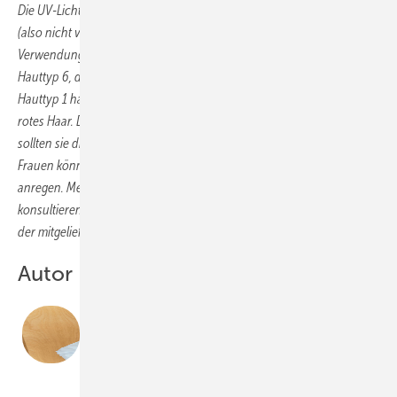
Die UV-Licht-Funktion der Plus-Variante sollte nur von ­Erwachsenen
(also nicht von Kindern unter 18 Jahren) benutzt werden. Die
Verwendung des UV-Lichts ist für Hauttyp 2 mit einer hellen Haut bis
Hauttyp 6, den dunkelsten Hauttyp, zugelassen. Menschen mit
Hauttyp 1 haben eine sehr blasse Haut, helle Augen, blondes oder
rotes Haar. Da sie schwer Pigmente bilden und schnell verbrennen,
sollten sie die UV-Licht-Funktion nicht nutzen. Auch schwangere
Frauen können mit einer Sunshower ihre Vitamin-D-Produktion
anregen. Menschen mit Hautkrankheiten sollten ihren Hautarzt
konsultieren. Da UV-Licht schädlich für die Augen ist, sollte man eine
der mitgelieferten UV-Brillen tragen.
Autor
Merijn Wegdam
ist Gründer und technischer Direktor von Sunshower.
www.sunshower.eu
Bild: Sunshower