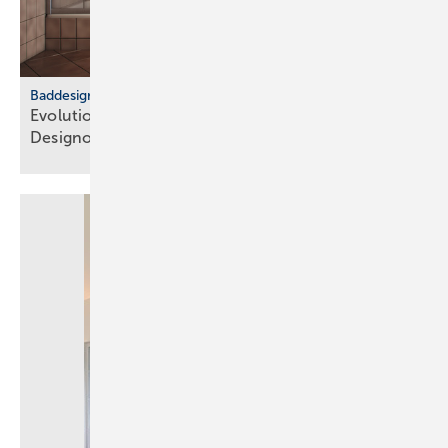
Baddesign
Evolution des Ba­de­zim­mers: Vom Zweck­raum zum
De­sign­ob­jekt