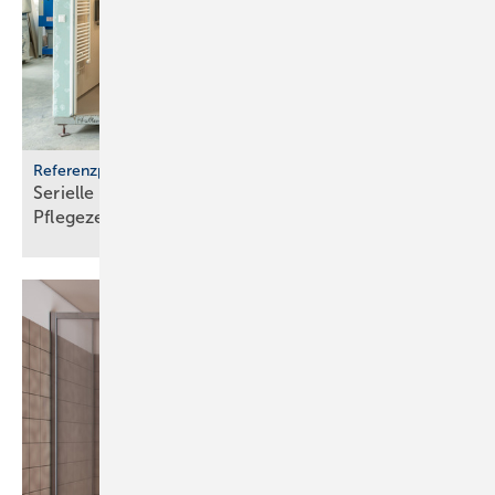
Referenzprojekt Geberit
Serielle Badfertigung im Pful­len­dor­fer
Pfle­ge­zen­trum