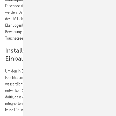
Duschposition sollte ein Abstand von 30 bis 50 cm eingeplant
werden. Das gilt sowohl für die Nutzung der Infrarotfunktion als auch
des UV-Lichts. Ein Mindestabstand von 30 cm entspricht etwa einer
Ellenbogenlänge und ermöglicht es, beim Duschen eine ausreichende
Bewegungsfreiheit zu haben. Gesteuert wird Sunshower über einen
Touchscreen und einen Bewegungssensor.
Installationsbox erleichtert den
Einbau
Um den in Deutschland geltenden Anforderungen an Installationen in
Feuchträumen gerecht zu werden, hat Sunshower eine spezielle
wasserdichte Installationsbox mit Kimband für den deutschen Markt
entwickelt. Sie dient als Einbaunische für Round-Geräte und sorgt
dafür, dass die Duschwand vollständig wasserdicht ist. Dank des
integrierten Kühlsystems beträgt die Einbautiefe nur 10 cm, es werden
keine Lüftungskanäle benötigt.