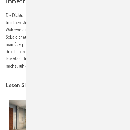
Inbetriebnahme
Die Dichtungsmasse sollte 24 Stunden lang vor Gebrauch der Dusche
trocknen. Jetzt kann man den FI-Schutzschalter einschalten.
Während die Sunshower kalibriert wird, blinkt der Ein-/Aus-Schalter.
Sobald er aufhört zu blinken, ist das Gerät einsatzbereit. Nun kann
man überprüfen, ob die Infrarotlichtlampen funktionieren. ­Dazu
drückt man einmal auf die linke Taste. Die IR-Lampen beginnen zu
leuchten. Drückt man auf die mittlere Taste, beginnt die Sunshower
nachzukühlen.
Lesen Sie auch: