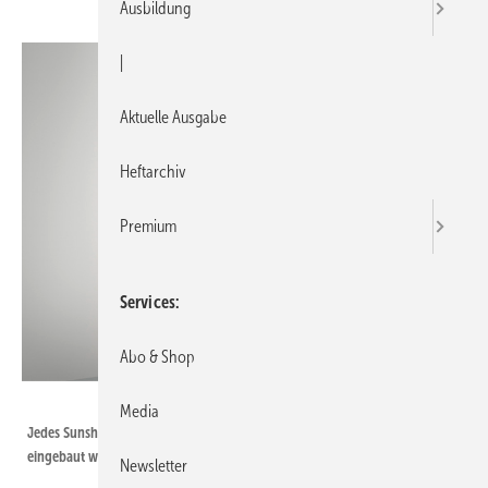
Ausbildung
|
Aktuelle Ausgabe
Heftarchiv
Premium
Services
Abo & Shop
Bild: Sunshower
Media
Jedes Sunshower-Modell kann als Unterputz- oder ­Aufputzvariante
eingebaut ­werden (Letztere auch in der Ecke des Duschbades).
Newsletter