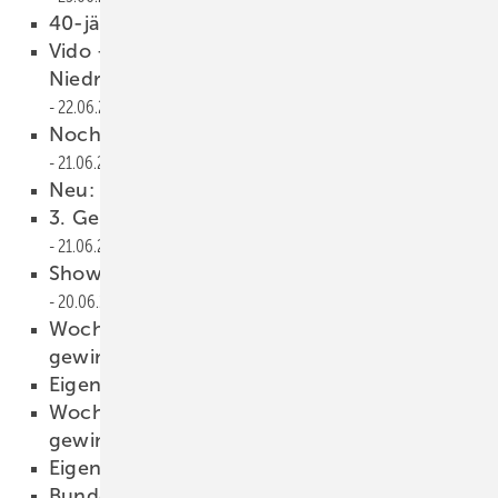
40-jähriges Bestehen
22.06.2017
Vido — Heizen und Kühlen in
Niedrigtemperatur-Heizsystemen
22.06.2017
Anzeige
Noch bis Sonntag: Woche der Sonne
21.06.2017
Neu: Hochwasserschutzgesetz II
21.06.2017
3. Generation in Geschäftsführung berufen
21.06.2017
Showmobil auf Deutschland-Tour
20.06.2017
Woche der Sonne 2017: Neue Kunden
gewinnen
19.06.2017
Eigenversorgung ist gefragt
19.06.2017
Woche der Sonne 2017: Neue Kunden
gewinnen
19.06.2017
Eigenversorgung ist gefragt
19.06.2017
Bundesweite Roadshow im Fachhandel