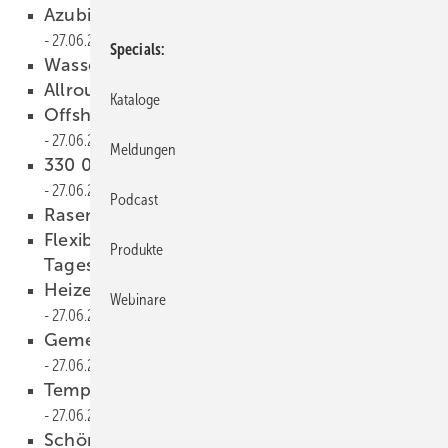
Azubis finden auf verschiedenen Wegen
27.06.2017
Specials
Wasser ist Leben
27.06.2017
Allrounder im Praxiseinsatz
27.06.2017
Kataloge
Offshore-Windpark setzt auf NiroSan
27.06.2017
Meldungen
330 000 m Kupferrohr für Ankara
27.06.2017
Podcast
Rasenheizungen für Russland
27.06.2017
Flexibles Edelstahlrohr für mobile
Produkte
Tagesklinik
27.06.2017
Heizen und Kühlen mit der TTF 66
Webinare
27.06.2017
Gemeinde mit Nahwärme versorgt
27.06.2017
Temperierung für 50Hertz-Netzquartier
27.06.2017
Schöne neue digitale Welt
27.06.2017