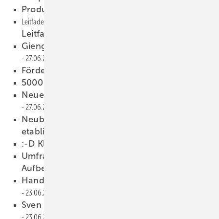
Produkte testen im Showmobil
27.06.2017
Leitfaden für Ausbilder">
Leitfaden für Ausbilder
27.06.2017
Gienger Süddeutschland gegründet
27.06.2017
Förderung wird vereinfacht!
27.06.2017
5000 Euro für SHK-Gesellen
27.06.2017
Neuer Vertriebsleiter Deutschland
27.06.2017
Neubau-Statistik: Wärmepumpe fest
etabliert
26.06.2017
:-D Klischee, aber schee
25.06.2017
Umfrage-Ergebnis: Heizungswasser-
Aufbereitung ist ein Thema
24.06.2017
Handwerker-Kooperation rockt Dresden
23.06.2017
Sven Suberg wird neuer Geschäftsführer
23.06.2017