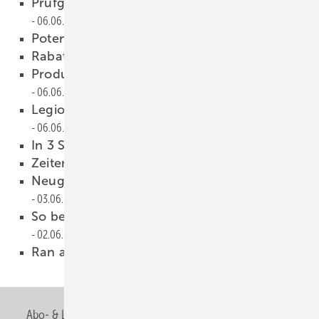
Prüfgrundlagen: Einspruchsfrist läuft
06.06.2017
Potenziale besser ausschöpfen
06.06.2017
Rabatt für Handwerker
06.06.2017
Produktdaten für alle Vertriebsstufen
06.06.2017
Legionellen: häufiger als gedacht
06.06.2017
In 3 Schritten zum Gewinn
05.06.2017
Zeitempfinden ist relativ
04.06.2017
Neugründung und neuer Geschäftsführer
03.06.2017
So betreibt man eine Flüssiggas-Anlage
02.06.2017
Ran an die Geräte!
01.06.2017
Abo- & Leserservice
AGB
Alle Inhalte chronologisch