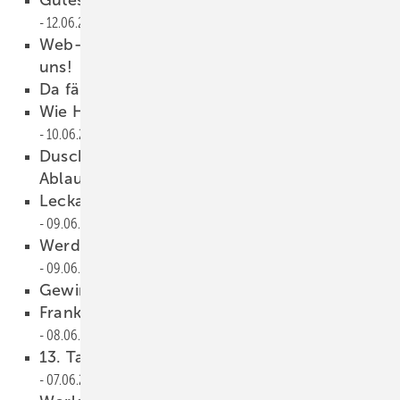
12.06.2017
Web-Seminar: Fachkräftemangel? Nicht mit
uns!
12.06.2017
Da fällt einem nichts mehr ein
11.06.2017
Wie Hessen lüften und Holsteiner duschen
10.06.2017
Duschboden-Elemente mit eingebauter
Ablaufpumpe
09.06.2017
Leckage-Sensor schützt vor Wasserschäden
09.06.2017
Werden Sie Leckage-Schutz-Spezialist
09.06.2017
Gewinner fährt Ferrari
08.06.2017
Frank Wiehmeier folgt Georg Rump
08.06.2017
13. Tag des Bades am 16. 9. 2017
07.06.2017