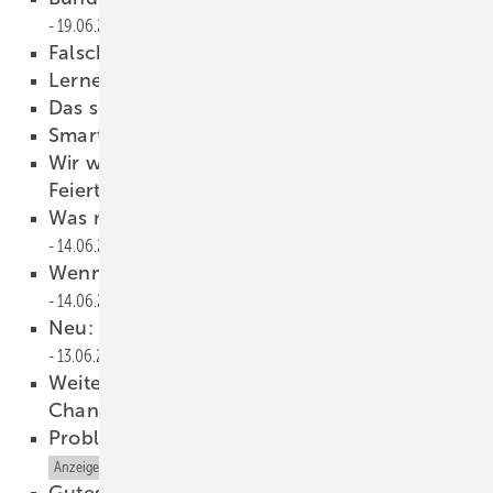
19.06.2017
Falschliegen
18.06.2017
Lernen fürs Leben
17.06.2017
Das schnellste Team gesucht
16.06.2017
Smarte Plattform ist online
16.06.2017
Wir wünschen Ihnen einen besinnlichen
Feiertag
15.06.2017
Was macht Handwerksbetriebe erfolgreich?
14.06.2017
Wenn Technik und Design zusammenspielen
14.06.2017
Neu: Bad-Journal für die Kunden-Beratung
13.06.2017
Weiterbildung: Steigern Sie Ihre Markt-
Chancen
13.06.2017
Probleme mit der Heizanlage?
13.06.2017
Anzeige
Gutes tun und Transporter gewinnen