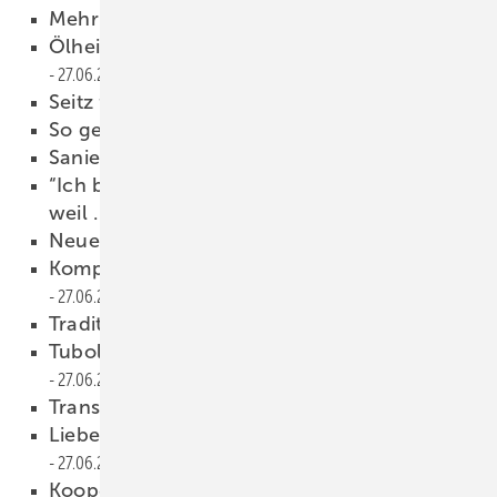
Mehr Umsatz, mehr Beschäftigte
27.06.2017
Ölheizung in Hochwassergebieten
27.06.2017
Seitz folgt auf Kober
27.06.2017
So gelingt die Kundenansprache
27.06.2017
Sanierungsrate anheben
27.06.2017
“Ich bin Mitglied der Berufsorganisation,
weil …
27.06.2017
Neue Strategie
27.06.2017
Komponenten für die Heiztechnik
27.06.2017
Tradition trifft Innovation
27.06.2017
Tubolit-Montagehandbuch und Videos
27.06.2017
Transporter zu gewinnen
27.06.2017
Lieber Fachhandwerk als Eigenbau
27.06.2017
Kooperation mit “Mein Bad“
27.06.2017