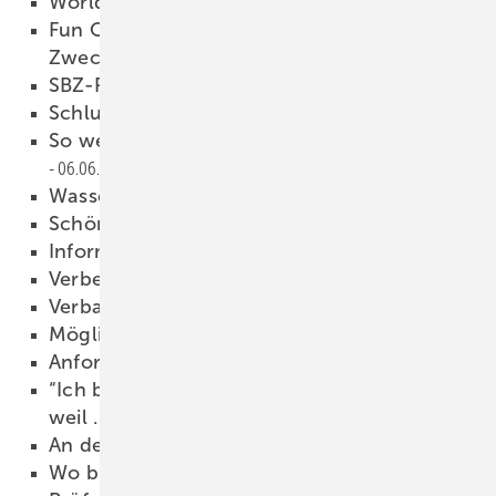
Worldskills in Abu Dhabi
07.06.2017
Fun Olympics: Bis 5000 € für den guten
Zweck
06.06.2017
SBZ-Rätsel
06.06.2017
Schlussmeldung
06.06.2017
So werden Mitarbeiter Farbe bekennen
06.06.2017
Wasser ist Leben
06.06.2017
Schöner heizen und kühlen
06.06.2017
Informationen aus erster Hand
06.06.2017
Verbesserungen am Detail
06.06.2017
Verbandstag in Überlingen
06.06.2017
Möglichst staubarm arbeiten
06.06.2017
Anforderungen an Werkstoffe
06.06.2017
“Ich bin Mitglied der Berufsorganisation,
weil …
06.06.2017
An den Bedarf anpassen
06.06.2017
Wo bleibt die Vernunft?
06.06.2017