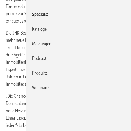
Fördervolumen soll rund eine Milliarde Euro pro Jahr betragen und
primär zur Steigerung der Energieeffizienz und zum Einsatz
Specials
erneuerbarer Wärme in Wohngebäuden verwendet werden.
Kataloge
Die SHK-Betriebe haben in den zurückliegenden drei Jahren deutlich
mehr neue Bäder gebaut als neue Heizungsanlagen installiert. Diesen
Meldungen
Trend belegte noch im September eine im Auftrag des ZVSHK
durchgeführte Umfrage von TNS Emnid unter Deutschlands
Podcast
Immobilienbesitzern. Das Ergebnis: Jeder fünfte Hausbesitzer oder
Eigentümer einer Wohnung (20 Prozent) plant in den nächsten fünf
Produkte
Jahren mit der Badrenovierung eine Investition in die eigene
Immobilie; aber nur 14 Prozent wollen die Heizung sanieren.
Webinare
„Die Chancen sind jetzt deutlich größer geworden, dass bei
Deutschlands Hausbesitzern die Bereitschaft zur Investition in eine
neue Heizungsanlage ab dem nächsten Jahr steigen wird“, urteilt
Elmar Esser. Die Betriebe des Heizungsbauerhandwerks seien
jedenfalls bereit, Energieeffizienz in die Heizungskeller der Republik zu