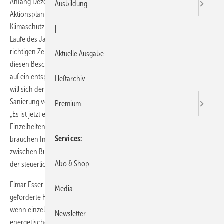
Anfang Dezember hat das Bundeskabinett den Nationalen
Ausbildung
Aktionsplan Energieeffizienz (NAPE) sowie das Aktionsprogramm
Klimaschutz 2020 beschlossen. Erwartet wird, dass die Umsetzung im
|
Laufe des Jahres 2015 beginnt. „Es ist das richtige Zeichen zur
richtigen Zeit“, kommentiert ZVSHK-Hauptgeschäftsführer Elmar Esser
Aktuelle Ausgabe
diesen Beschluss. „Bauherren und Modernisierer haben seit langem
auf ein entsprechendes Signal aus Berlin gewartet“, ergänzt Esser. So
Heftarchiv
will sich der Staat in Zukunft an den Kosten für die energetische
Sanierung von Dach, Fenstern, Heizung oder Hauswand beteiligen.
Premium
„Es ist jetzt entscheidend, die konkrete Ausgestaltung der geplanten
Einzelheiten schnell festzulegen, denn die Eigenheimbesitzer
Services
brauchen Investitionssicherheit“, urteilt Esser. Vor allem sollte
zwischen Bund und Ländern eine schnelle Einigung über die Details
Abo & Shop
der steuerlichen Förderung hergestellt werden.
Elmar Esser sieht im Kabinettsbeschluss die lange auch vom ZVSHK
Media
geforderte Hinwendung der Politik in Richtung Wärmemarkt. Auch
wenn einzelne Details noch nicht feststehen, so wird vor allem die
Newsletter
energetische Sanierung selbstgenutzten Eigentums gefördert. Das