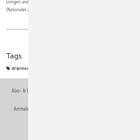
bringen und damit den „schlafenden Riesen der Energiewende“
(Nationaler Aktionsplan) zu wecken.
Teilen
Link kopieren
Tags
Wärmemarkt
Zentralverband
Abo- & Leserservice
AGB
Alle Inhalte chronologisch
Anmelden
Anmeldung & Registrierung
Newsletter
Datenschutz
E-Paper
Editor's choice