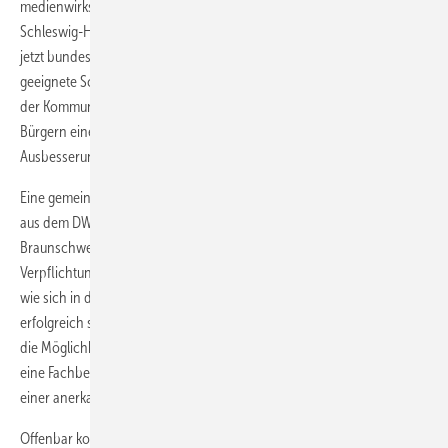
medienwirksame Beschlüsse in Nordrhein-Westfalen, Hessen oder
Schleswig-Holstein sind die Forderungen gemäß DIN 1986, Teil 30,
jetzt bundesweit präsent.“ Während es auf Seiten des Fachhandwerks
geeignete Schulungen für Mitgliedsbetriebe gibt, gelte es auf Seiten
der Kommunen passende Konzepte zu entwickeln, um bei den
Bürgern eine möglichst hohe Akzeptanz für die
Ausbesserungsarbeiten zu erzielen.
Eine gemeinsame Basis für Fachhandwerk und Kommune ergibt sich
aus dem DWA-Merkblatt M190. Karsten Selleng (Stadtentwässerung
Braunschweig) brachte Details zu den relevanten Verordnungen und
Verpflichtungen und zeigte aus Erfahrungen seiner Behörde Wege auf,
wie sich in den kommenden Jahren bundesweit Abwassersysteme
erfolgreich sanieren lassen. Dabei machte er seine Fachkollegen auf
die Möglichkeit aufmerksam, über die jeweilige kommunale Satzung
eine Fachbetriebsregelung zu etab­lieren und nur Sachkundige aus
einer anerkannten Schulung für Inspektion und Sanierung zuzulassen.
Offenbar kommt der Zeitdruck für anstehende Sanierungspläne jetzt