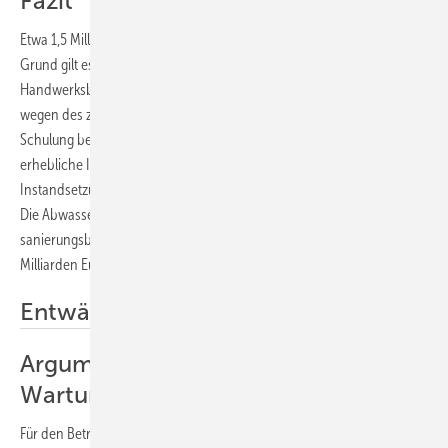
Fazit
Etwa 1,5 Millionen Kilometer Entwässerungssysteme auf privatem
Grund gilt es in Deutschland zu prüfen. Wer als organisierter
Handwerksbetrieb in den Sanierungsmarkt investieren will, sollte sich
wegen des zeitlichen Vorlaufs bei seinem Landesverband um eine
Schulung bemühen. Auch gilt es, sich darauf einzustellen, dass
erhebliche Investitionen in die Ausrüstung für Kanalinspektion,
Instandsetzung sowie Dichtheitsprüfung anstehen (siehe Interview).
Die Abwassersysteme sind vermutlich bis zu 90 %
sanierungsbedürftig. In diesen Markt mit einem Volumen von 300
Milliarden Euro führt kein Schnupperkurs.
TD
Entwässerung
Argumente für einen
Wartungsvertrag
Für den Betreiber wird der Verwaltungsaufwand deutlich verringert,