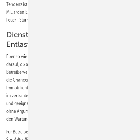
Tendenz ist stark steigend, denn im letzten Jahr waren es bereits 1,7
Milliarden Euro. Dies ist mehr als die Hälfte aller Leistungen, die für
Feuer-, Sturm- und Leitungswasserschäden ausgezahlt werden.
Dienstleistungen bieten, die
Entlastung schaffen
Ebenso wie der Richter, achtet der Versicherer im Schadensfall
darauf, ob allgemein anerkannte Regeln der Technik beachtet bzw.
Betreiberverpflichtungen verletzt wurden. Mark Grusdas zeigte auch
die Chancen auf, die sich daraus für den Fachunternehmer ergeben.
Immobilienbesitzern oder Betreibern haustechnischer Anlagen gilt es,
im vertrauten Kundengespräch Zusammenhänge deutlich zu machen
und geeignete Dienstleistungen anzubieten, die Entlastung schaffen –
ohne Argumente der Angst einzusetzen (siehe Kas­ten „Argumente für
den Wartungsvertrag“).
Für Betreiber haustechnischer Anlagen ist es wichtig, dass
Sorgfaltspflichten nicht vernachlässigt werden und dass versicherte