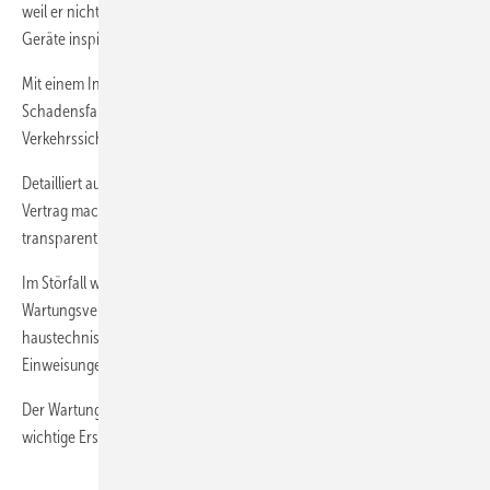
weil er nicht selbst nachweisen muss, wann welche Anlagen oder
Geräte inspiziert und gewartet werden müssen.
Mit einem Inspektions- und Wartungsvertrag kann der Betreiber im
Schadensfall den Nachweis führen, dass er seinen
Verkehrssicherungspflichten nachgekommen ist.
Detailliert ausgeschriebene Inspektions- und Wartungsarbeiten per
Vertrag machen dem Betreiber die Leistung nachvollziehbar und
transparent.
Im Störfall wird ein Fachbetrieb kurz­fristig vor Ort sein, wenn dies im
Wartungsvertrag festgelegt ist. Weil dem Servicetechniker die
haustechnische Anlage vertraut ist, bedarf es nicht erst zeitraubender
Einweisungen.
Der Wartungsfachbetrieb ist mit Verschleißteilen vertraut und hält
wichtige Ersatzteile auf Lager.