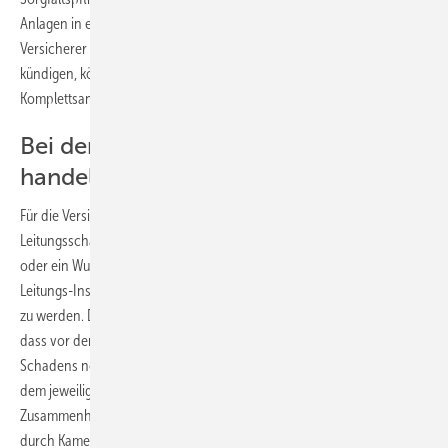
Anlagen in einem ordnungsgemäßen Zustand gehalten werden. Damit
Versicherer das Vertragsverhältnis nach mehreren Schäden nicht
kündigen, können auch präventive Maßnahmen (z.B.
Komplettsanierung von Rohrleitungen) notwendig sein.
Bei der Sanierung nicht vorschnell
handeln
Für die Versicherer ergibt sich nur bei 15 % der gemeldeten
Leitungsschäden ein klarer Fall von Rohrbruch. Ein Muffenversatz
oder ein Wurzeleinwuchs gehören nicht dazu! Durch die zukünftigen
Leitungs-Inspektionen droht die Inanspruchnahme erheblich größer
zu werden. Deshalb unterstrich der Versicherungs-Experte des GDV,
dass vor der Sanierung eine umfassende Dokumentation des
Schadens notwendig ist. Dabei ist auch wichtig, die defekte Stelle mit
dem jeweiligen Gebäude oder Grundstück eindeutig in
Zusammenhang zu bringen, um Missbrauch auszuschließen (z.B.
durch Kamera-Schwenk auf das Gebäude oder Aufzeichnungen mit