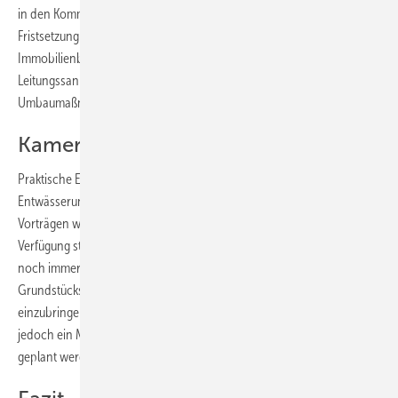
in den Kommunen an. Wie flexibel sich die Kommune dabei in der
Fristsetzung verhalten sollte, wurde auf der Tagung diskutiert. Dem
Immobilienbesitzer könnte beispielsweise mehr Zeit zur nötigen
Leitungssanierung gewährt werden, wenn mittelfristig ohnehin
Umbaumaßnahmen anstehen.
Kameras auch für kleine Nennweiten
Praktische Erfahrungen zur Inspektion und Druckprüfung von
Entwässerungsleitungen auf privatem Grund wurden in mehreren
Vorträgen weitergegeben. Was vor Jahren an Kameratechnik zur
Verfügung stand, hat sich inzwischen deutlich weiterentwickelt. Doch
noch immer ist es sehr schwierig, in alle Abzweigungen einer
Grundstücksentwässerung eine Kamera für eine Zustandserfassung
einzubringen. Digitale Farb-Kameras mit Schwenkkopf-Technik sind
jedoch ein Muss, damit durch präzise Ortsbestimmung eine Sanierung
geplant werden kann.