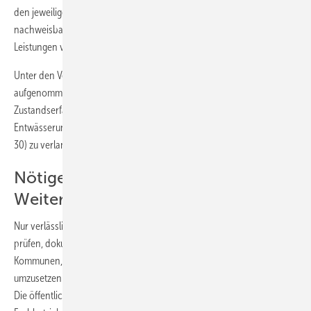
den jeweiligen Koordinaten). Wird gar saniert, ­ohne dass die Ursache
nachweisbar ist bzw. der Versicherer kontaktiert wurde, können
Leistungen verweigert werden.
Unter den Versicherungen, die Rohrbrüche in ihre Policen
aufgenommen haben, besteht großes Interesse, künftig
Zustandserfassungen und Dichtheitsnachweise für
Entwässerungssysteme nach einem definierten Verfahren (DIN 1986-
30) zu verlangen.
Nötige Kenntnisse durch
Weiterbildung
Nur verlässliche Handwerksunternehmen mit Sachkunde sollen
prüfen, dokumentieren, beraten und instandsetzen. In den
Kommunen, die die Sanierungspläne für Abwasser­systeme
umzusetzen haben, setzt sich diese Haltung mehr und mehr durch.
Die öffentliche Hand wird in aller Regel nur noch die­jenigen