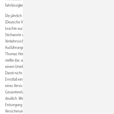
Fahrlässigkeit gewertet wird (AZ: 1 U 491/09).
Die jährlich stattfindende Gemeinschaftstagung von ZVSHK und DWA
(Deutsche Vereinigung für Wasserwirtschaft, Abwasser und Abfall)
brachte auch diesmal den 150 Teilnehmern Impulse für ihre Jobs.
Stichworte wie Betreiberverpflichtungen, Haftung,
Verkehrssicherungs- oder Sorgfaltspflicht kamen in den
Ausführungen des Rechtsanwalts in vielen Zusammenhängen vor.
Thomas Herrig wies den Weg durch den Paragraphen-Dschungel und
stellte dar, wie zielsicher Richter über diese genannten Punkte zu
einem Urteil kommen und Schadensersatzforderungen festlegen.
Damit nicht genug: Wer darauf vertraut, dass seine Versicherung im
Ernstfall einspringen wird, könnte sich irren. Die Zahlungswilligkeit
eines Versicherers hat durchaus Grenzen, machte Mark Grusdas vom
Gesamtverband der Deutschen Versicherungswirtschaft (GDV)
deutlich. Wegen einer Million Schäden – zwischen Ver- und
Entsorgung wird nicht differenziert – summierten sich die
Versicherungsleistungen auf 1,5 Milliarden Euro im Jahr 2008. Die