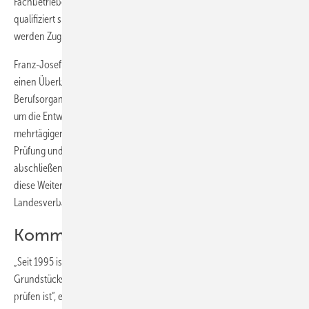
Fachbetriebe in eine Sachkundigenliste aufnehmen, die besonders
qualifiziert sind. Immobilienbesitzer und Betreiber von Liegenschaften
werden Zugriff auf diese Liste bekommen.
Franz-Josef Heinrichs, Referent für Sanitärtechnik im ZVSHK, gab
einen Überblick zu den Weiterbildungsangeboten der SHK-
Berufsorganisation. Fachhandwerker bringen ­ihre Kenntnisse rund
um die Entwässerungstechnik auf den neuesten Stand, indem sie den
mehrtägigen Kurs „Sachkundige für Herstellung, baulichen Unterhalt,
Prüfung und Sanierung von Grundstücksentwässerungen“ erfolgreich
abschließen. Nach Pilotschulungen in den letzten Wochen kommt
diese Weiterbildung zunehmend in das Angebot der SHK-
Landesverbände.
Kommunen geraten unter ­Zeitdruck
„Seit 1995 ist die Frist in Fachkreisen bekannt, dass bis Ende 2015 jede
Grundstücksentwässerung erstmalig auf Zustand bzw. Dichtheit zu
prüfen ist“, erinnerte Franz-Josef Heinrichs. „Erst durch