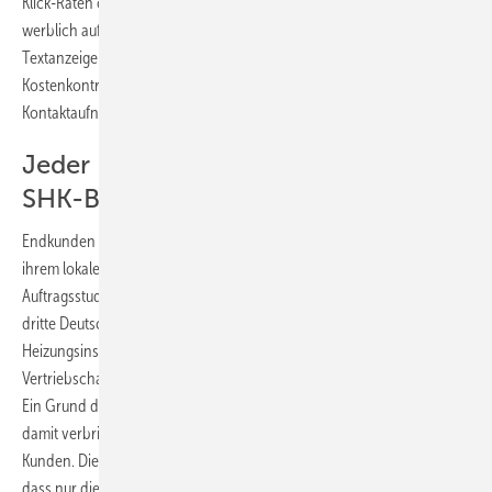
Klick-Raten oder Kontaktaufnahmen messen. Angefangen beim
werblich aufbereiteten Online-Brancheneintrag bis hin zur
Textanzeige „Google Adwords“ – alle Formen ermöglichen langfristige
Kostenkontrolle und beinhalten die Möglichkeit einer direkten
Kontaktaufnahme zum Interessenten.
Jeder Dritte sucht im Internet einen
SHK-Betrieb
Endkunden suchen über das Internet verstärkt nach Dienstleistern in
ihrem lokalen Umfeld – dies fand die Telegate AG in ihrer aktuellen
Auftragsstudie „Lokale Suche in Deutschland“ heraus. Bereits jeder
dritte Deutsche fragt zuerst die Suchmaschine nach Sanitär- und
Heizungsinstallateuren. Doch trotz dieser nachweislich hohen
Vertriebschancen reagieren viele örtliche Betriebe noch verhalten.
Ein Grund dafür dürfte sicherlich sein, dass kleine Betriebe ihre Zeit
damit verbringen, die eigene Auftragslage zu sichern. Sie sind beim
Kunden. Die große Zurückhaltung liegt wahrscheinlich auch daran,
dass nur die wenigsten Unternehmer wirklich wissen, wie die