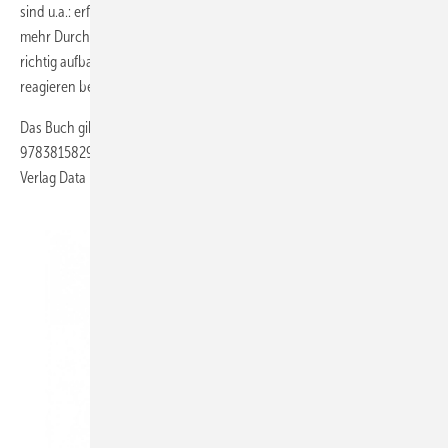
sind u.a.: erfolgreiche Anzeigenkampagnen mit Google AdWords;
mehr Durchblick bei Suchmaschinen und Webportalen; Webseiten
richtig aufbauen; mit Verlinkung für Bekanntheit sorgen, richtig
reagieren bei Problemen mit Google & Co. usw.
Das Buch gibt es für 39,95 Euro (395 Seiten, 2008, ISBN
9783815829516) im Buchhandel sowie versandkostenfrei direkt beim
Verlag Data Becker (
http://www.databecker.de
)