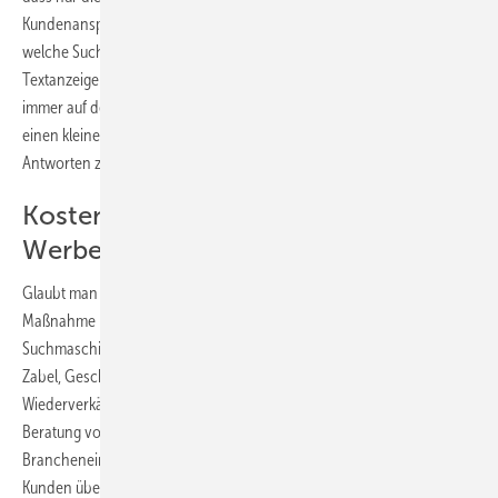
Kundenansprache über Suchmaschinenwerbung funktioniert. Über
welche Suchbegriffe will ich gefunden werden? Wie erstelle ich eine
Textanzeige für Google Adwords? Und wie bleibt meine Anzeige
immer auf der ersten Position der Startseite? Dies sind Fragen, die
einen kleinen Betrieb oft einfach überfordern, obwohl die richtigen
Antworten zum nächsten Auftrag führen könnten.
Kosteneffizienteste ­
Werbemaßnahme
Glaubt man den Branchenexperten, so ist derzeit keine werbliche
Maßnahme kurzfristiger wirksam und direkter steuerbar als
Suchmaschinenwerbung. Diese Aussagern bestätigt auch Ulrich
Zabel, Geschäftsführer von Telegate Media, dem ersten offiziellen
Wiederverkäufer von Google-Werbung. Zabels Kerngeschäft ist die
Beratung von kleinen Unternehmen über werbliche
Brancheneinträge und deren Kopplung mit Google Adwords. „Um
Kunden über das Internet zu gewinnen, ist Suchmaschinenwerbung