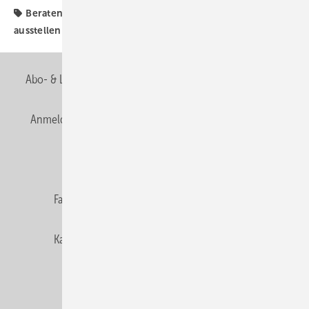
Beraten & Verkaufen
Google
bav - beraten
ausstellen verkaufen
werben + beraten
Abo- & Leserservice
AGB
Alle Inhalte chronologisch
Anmelden
Anmeldung & Registrierung
Newsletter
Datenschutz
E-Paper
Editor's choice
Fachbeiträge
Gentner Verlag
Impressum
Karriere bei Gentner
Team
Mediaservice
Mitgliedschaften und Engagement