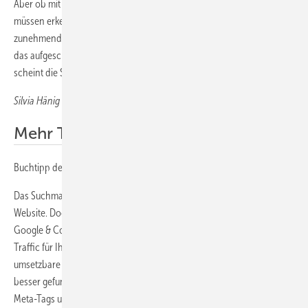
Aber ob mit oder ohne externe Hilfe: Lokale SHK-Handwerksbetriebe
müssen erkennen, dass der direkte Kontakt mit dem Kunden
zunehmend auch über das Internet führt. Hier liegt großes Potenzial,
das aufgeschlossen werden möchte. Und einer dieser Schlüssel
scheint die Suchmaschinenwerbung zu sein.
Silvia Hänig
Mehr Traffic für Ihre Webseite
Buchtipp der bav-Redaktion
Das Suchmaschinen-Ranking ist maß­geblich für den Erfolg jeder
Website. Doch wie schafft man es, mit seinem Internetauftritt bei
Google & Co. unter die Top Ten zu kommen? „Das große Buch: Mehr
Traffic für ­Ihre Webseite“ bietet dazu praxisnahe und leicht
umsetzbare Tipps, damit die eigene Webseite auch lokal bzw. regional
besser gefunden wird. Dazu gehören Vorteile durch Schlüsselwörter,
Meta-Tags und durch die richtige Internetadresse. Weitere Themen