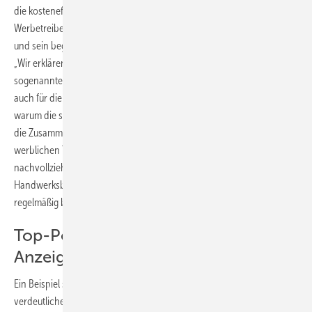
die kosteneffizienteste Methode überhaupt. Allerdings muss der
Werbetreibende verstehen, was Online-Marketing überhaupt für ihn
und sein begrenztes Budget bewirken kann“, erläutert Ulrich Zabel.
„Wir erklären unseren Kunden, warum wir für sie Suchbegriffe,
sogenannte Keywords, für den Brancheneintrag und entsprechend
auch für die Kopplung mit Google Adwords definieren müssen und
warum die ständige Optimierung wichtig ist. Denn nur so können sie
die Zusammenhänge zwischen den richtigen Suchbegriffen, einer
werblichen Textanzeige und dem späteren Kundenkontakt
nachvollziehen. Hilfreich sind hierbei oft die Schlüsselbegriffe, die die
Handwerksbetriebe in der Kundenansprache bisher schon
regelmäßig benutzt haben.“
Top-Position bei Google Adwords
Anzeigen erreichen
Ein Beispiel soll die Komplexität der Suchmaschinenwerbung
verdeutlichen: Ein Heizungsfachbetrieb möchte neue Kunden im