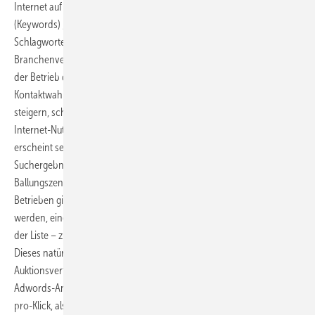
Internet auf sich aufmerksam machen und wählt die Suchbegriffe
(Keywords) „Heizung“ und „München“ aus. Unter diesen
Schlagworten findet der Interessent den Betrieb bereits im
Branchenverzeichnis. Um die Reichweite noch zu steigern, überträgt
der Betrieb diese Suchbegriffe auch auf die Suchmaschine. Um die
Kontaktwahrscheinlichkeit mit dem neuen Kunden nochmals zu
steigern, schaltet er zusätzlich eine Google Adwords Anzeige. Gibt ein
Internet-Nutzer nun genau diese Begriffe bei der Suchmaschine ein,
erscheint seine Textanzeige in der rechten Spalte der Google-
Suchergebnisseite, idealerweise an oberster Position. Da es in
Ballungszentren wie München aber eine Vielzahl von ähnlichen
Betrieben gibt, ist anzunehmen, dass alle Wettbewerber versuchen
werden, eine möglichst gute Position – also möglichst weit oben in
der Liste – zu erhalten, um vom Nutzer direkt angeklickt zu werden.
Dieses natürliche Wettbewerbsverhalten steuert Google über ein
Auktionsverfahren. Nach Angaben von Google wird die Position der
Adwords-Anzeige aus der Kombination von einem maximalen Preis-
pro-Klick, also der Preis, den der Installateur zu zahlen bereit ist, und