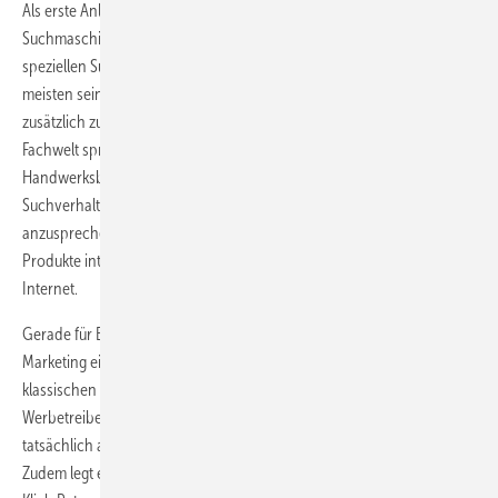
Als erste Anlaufstelle wählen die meisten Verbraucher derzeit die
Suchmaschine Google. Dort sind die Werbeformate exakt auf die
speziellen Suchanfragen abgestimmt. So bekommt der Nutzer zu den
meisten seiner Anfragen gleich auch das passende Angebot
zusätzlich zu den organischen Suchergebnissen präsentiert. Die
Fachwelt spricht hier von Suchmaschinenwerbung. Lokal arbeitende
Handwerks­betriebe haben die Möglichkeit, durch eine dem
Suchverhalten angepasste Werbeform, genau die Käufer
anzusprechen, die sich auch wirklich für ihre Dienstleistung oder ihre
Produkte interessieren. Diese Art der Werbung funktioniert nur im
Internet.
Gerade für Betriebe mit kleinem Werbebudget ist das Suchmaschinen-
Marketing eine sinnvolle Alternative oder Ergänzung zu den
klassischen Werbemaßnahmen. Denn zum einen zahlt ein
Werbetreibender bei der Maßnahme erst dann, wenn der Kunde auch
tatsächlich auf die Website klickt und erfolgreich weitergeleitet wurde.
Zudem legt er ein maximales Budget fest und kann den Erfolg über