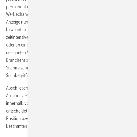
permanent neu gewichtet und ausgelotet, damit alle eine faire
Werbechance erhalten. Er muss jetzt dafür sorgen, dass er seine
Anzeige nun immer wieder an die veränderten Bedingungen anpasst
bzw. optimiert. Denn Optimierung bedeutet mehr Klicks. Diese recht
zeitintensive Arbeit kann der Heizungsinstallateur selbst übernehmen
oder an einen Werbepartner auslagern. Bei der Suche nach einem
geeigneten Werbepartner ist es ratsam, bei ihm auf eine
Branchenspezialisierung zu achten. Denn eine erfolgreiche
Suchmaschinenwerbung hängt sehr stark von den richtigen
Suchbegriffen und Anzeigentexte ab.
Abschließend sei noch erwähnt, dass das beschriebene
Auktionsverfahren für die Positionierung der werblichen Textanzeige
innerhalb von Google nicht auf die organische Suche zutrifft. Hier
entscheidet ein Google spezifischer Algorithmus über die jeweilige
Position bzw. Reihenfolge der Webseiten, die bei Eingabe von
bestimmten Suchwörtern erscheinen.