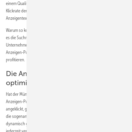
einem Qualitätsfaktor ermittelt. Dieser Qualitätsfaktor wird von der
Klickrate der ausgewählten Keywords (Suchbegriffe), der Relevanz des
Anzeigentextes sowie der Qualität der Zielseite bestimmt.
Warum so kompliziert? Durch diese ausgeklügelten Richtlinien macht
es die Suchmaschine gerade kleinen, eher lokal orientierten
Unternehmen möglich, trotz eines geringen Budgets eine attraktive
Anzeigen-Position zu erhalten und davon dann vertrieblich zu
profitieren.
Die Anzeige muss regelmäßig
optimiert werden
Hat der Münchner Heizungsfachhandwerker die angestrebte
Anzeigen-Position erreicht und wird von vielen Interessenten
angeklickt, gilt es nun, diese Position beizubehalten. Und hier kommt
die sogenannte Optimierung ins Spiel. Da das Auktionsverfahren
dynamisch gehalten wird, kann sich die Top-Position des Betriebes
jederzeit verändern. Das heißt, die beschriebenen Kriterien werden