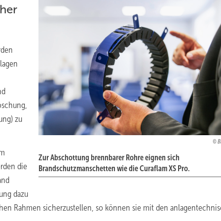
her
rden
lagen
nd
öschung,
ung) zu
B
um
Zur Abschottung brennbarer Rohre eignen sich
rden die
Brandschutzmanschetten wie die Curaflam XS Pro.
and
nung dazu
ichen Rahmen sicherzustellen, so können sie mit den anlagentechni