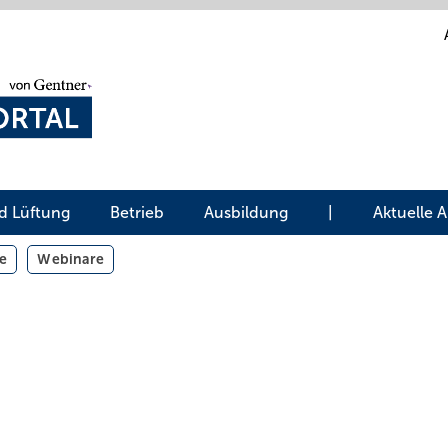
d Lüftung
Betrieb
Ausbildung
|
Aktuelle 
e
Webinare