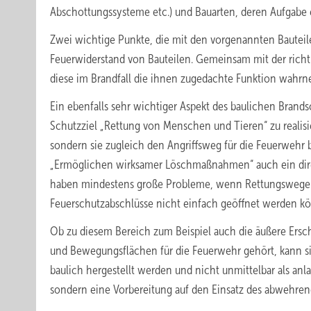
Abschottungssysteme etc.) und Bauarten, deren Aufgabe e
Zwei wichtige Punkte, die mit den vorgenannten Bauteile
Feuerwiderstand von Bauteilen. Gemeinsam mit der richt
diese im Brandfall die ihnen zugedachte Funktion wah
Ein ebenfalls sehr wichtiger Aspekt des baulichen Brand
Schutzziel „Rettung von Menschen und Tieren“ zu realis
sondern sie zugleich den Angriffsweg für die Feuerwehr b
„Ermöglichen wirksamer Löschmaßnahmen“ auch ein dire
haben mindestens große Probleme, wenn Rettungswege sta
Feuerschutzabschlüsse nicht einfach geöffnet werden k
Ob zu diesem Bereich zum Beispiel auch die äußere Ersc
und Bewegungsflächen für die Feuerwehr gehört, kann s
baulich hergestellt werden und nicht unmittelbar als a
sondern eine Vorbereitung auf den Einsatz des abwehrend