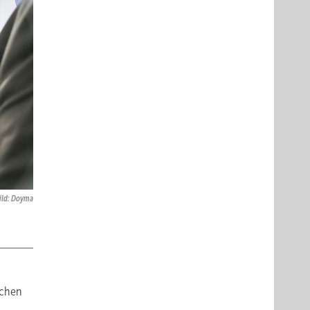
ild: Doyma
schen