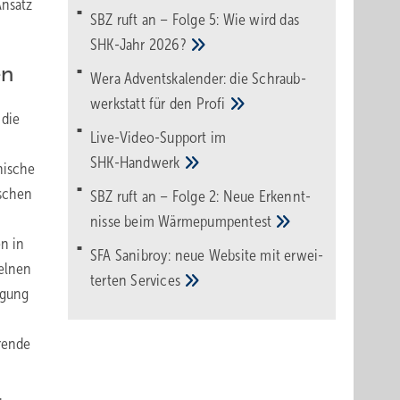
Ansatz
SBZ ruft an – Folge 5: Wie wird das
SHK-Jahr
2026?
en
Wera Adventskalender: die Schraub­
werk­statt für den
Pro­fi
 die
Live-Video-Support im
SHK-Handwerk
nische
schen
SBZ ruft an – Folge 2: Neue Erkennt­
nisse beim
Wärme­pumpen­test
n in
SFA Sanibroy: neue Web­site mit erwei­
elnen
terten
Services
igung
rende