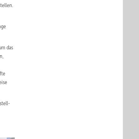
tellen.
nge
 um das
n,
fte
eise
tell-