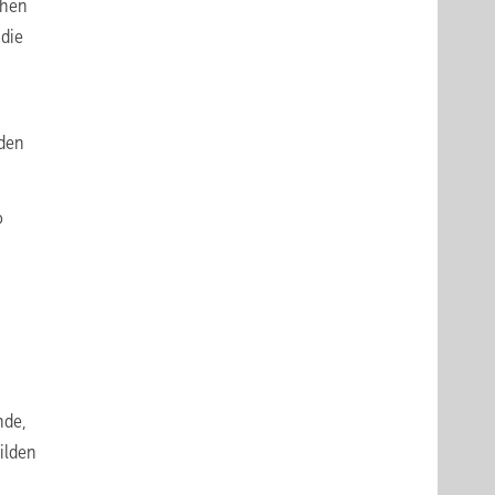
chen
die
nden
o
nde,
ilden