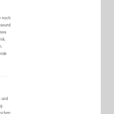
te noch
oseund
rere
nik,
n.
ende
n und
ag
rischen