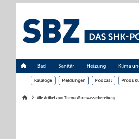
Springe
Springe
Springe
auf
auf
auf
Hauptinhalt
Hauptmenü
SiteSearch
Bad
Sanitär
Heizung
Klima un
Kataloge
Meldungen
Podcast
Produkt
Alle Artikel zum Thema Warmwasserbereitung