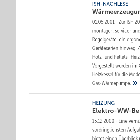
ISH-NACHLESE
Wärmeerzeugu
01.05.2001
-
Zur ISH 2
montage-, service- und
Regelgeräte, ein ergon
Geräteserien hinweg. 
Holz- und Pellets- Hei
Vorgestellt wurden im
Heizkessel für die Mod
Gas-Wärmepumpe.
HEIZUNG
Elektro-WW-Be
15.12.2000
-
Eine vern
vordringlichsten Aufga
bietet einen Überblick