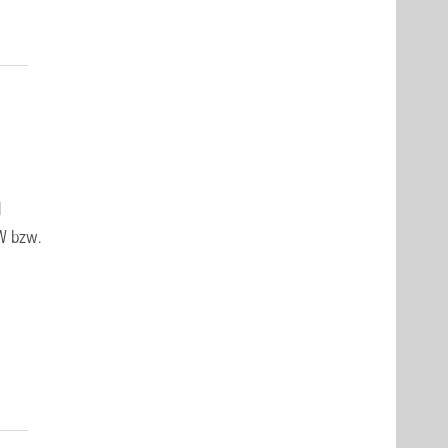
d
W bzw.