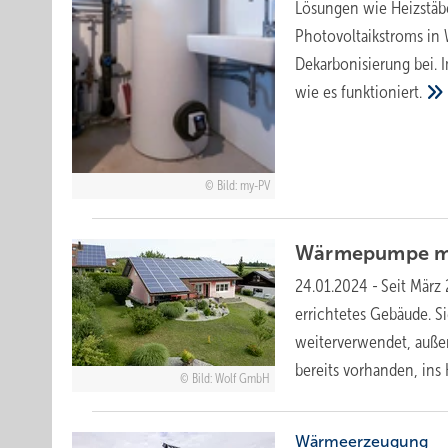
Lö sungen wie Heizstäb
Photovoltaikstroms in 
Dekarbonisierung bei. 
wie es
funktioniert.
Bild: my-PV
Wärmepumpe mit
24.01.2024
-
Seit März
errichtetes Gebäude. S
weiterverwendet, auße
bereits vorhanden, in
Bild: Wolf GmbH
Wärmeerzeugung