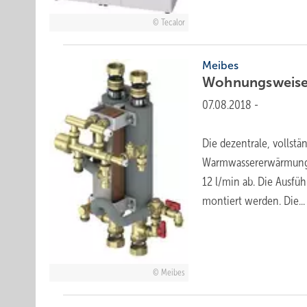
Tecalor
Meibes
Wohnungsweis
07.08.2018
-
Die dezentrale, vollst
Warmwassererwärmung i
12 l/min ab. Die Ausf
montiert werden.
Die...
Meibes