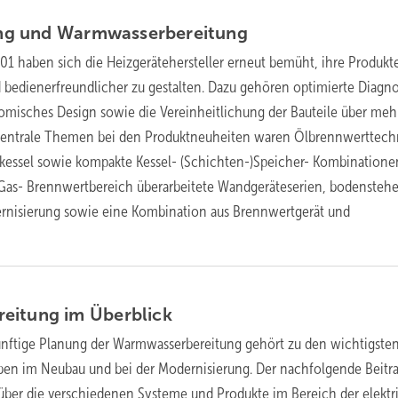
ng und
Warmwasserbereitung
001 haben sich die Heizgerätehersteller erneut bemüht, ihre Produk
 bedienerfreundlicher zu gestalten. Dazu gehören optimierte Diagn
omisches Design sowie die Vereinheitlichung der Bauteile über meh
Zentrale Themen bei den Produktneuheiten waren Ölbrennwerttech
zkessel sowie kompakte Kessel- (Schichten-)Speicher- Kombinatione
 Gas- Brennwertbereich überarbeitete Wandgeräteserien, bodensteh
ernisierung sowie eine Kombination aus Brennwertgerät und
reitung im
Überblick
ünftige Planung der Warmwasserbereitung gehört zu den wichtigste
ben im Neubau und bei der Modernisierung. Der nachfolgende Beitr
 über die verschiedenen Systeme und Produkte im Bereich der elekt