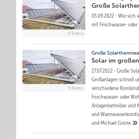
Große Solarthe
05.09.2022
-
Wie sich 
mit Frischwasser- oder
Buderus
Große Solarthermie
Solar im große
27.07.2022
-
Große Sola
Großanlagen schnell und
verschiedene Kombinat
Buderus
Frischwasser- oder Woh
Anlagenbetreiber und 
und Warmwasserkomfort
und Michael
Gröne