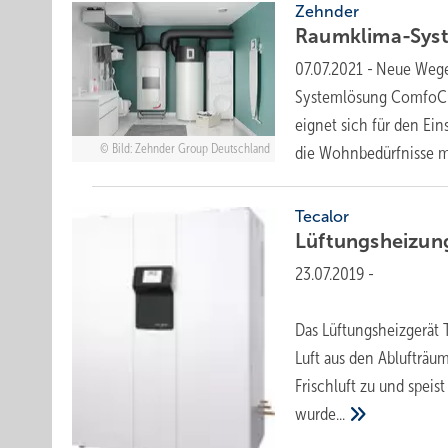
Zehnder
Raumklima-Sys
07.07.2021
-
Neue Wege
Systemlösung ComfoCli
eignet sich für den Ein
Bild: Zehnder Group Deutschland
die Wohnbedürfnisse 
Tecalor
Lüftungsheizun
23.07.2019
-
Das Lüftungsheizgerät 
Luft aus den Ablufträu
Frischluft zu und speis
wurde...