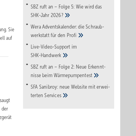
SBZ ruft an – Folge 5: Wie wird das
SHK-Jahr
2026?
Wera Adventskalender: die Schraub­
ng. Sie
werk­statt für den
Pro­fi
ell auf
Live-Video-Support im
SHK-Handwerk
SBZ ruft an – Folge 2: Neue Erkennt­
nisse beim
Wärme­pumpen­test
SFA Sanibroy: neue Web­site mit erwei­
terten
Services
saugt
 der
zgerät