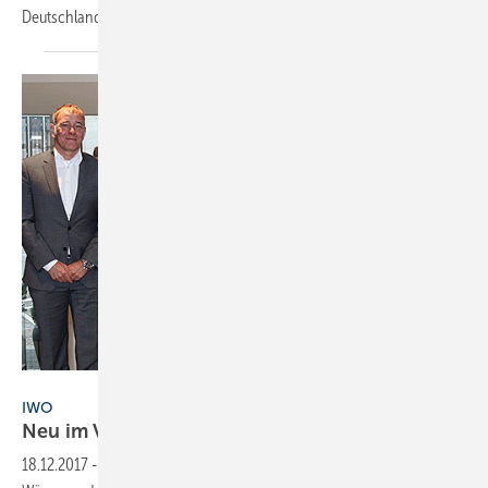
Deutschland. Außerdem gehören
Carsten...
IWO
IWO
Neu im
Vorstand
18.12.2017
-
Im November haben die Mitglieder des Instituts für