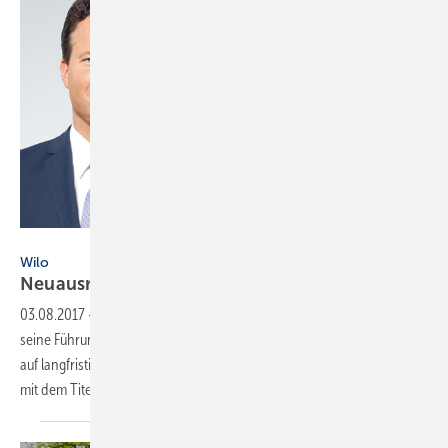
Wilo
Wilo
Neuausrichtung des
Vorstands
03.08.2017
-
Zum 1.8.2017 stellt der Pumpen- und Systemhersteller
seine Führungs-Mannschaft neu auf, um die Organisation konsequent
auf langfristige Wachstums-Ziele und die
Unternehmens-Strategie
mit dem Titel
„Ambition 2020+“
auszurichten.