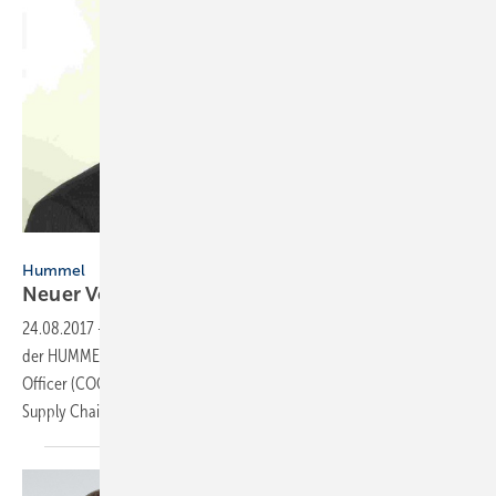
Hummel
Hummel
Neuer
Vorstand
24.08.2017
-
Michael Nörr (50) ist seit 1. August neuer Vorstand bei
der HUMMEL AG in Denzlingen. Er verantwortet als Chief Operation
Officer (COO) die Bereiche Produktion, Entwicklung und künftig
Supply Chain
Management.