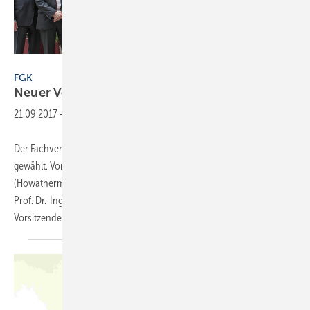
FGK
FGK
Neuer
Vorstand
21.09.2017
-
Der Fachverband Gebäude-Klima e. V. (FGK) hat einen neuen Vorstand
gewählt. Vorsitzender wurde Prof. Dr.-Ing. Christoph Kaup
(Howatherm). Neu im Vorstand sind außerdem Udo Jung (Trox) und
Prof. Dr.-Ing. Ulrich Eser (Hochschule Esslingen). Stellvertretender
Vorsitzender bleibt Karl
Walter...