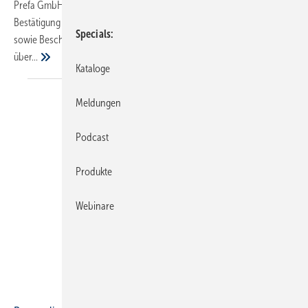
Prefa GmbH auf der Tagesordnung. Weitere Punkte waren die
Bestätigung des Berichts des Vorstandes und der Geschäftsführung
Specials
sowie Beschlussfassungen. Im Bericht des Vorstandes wurde
über...
Kataloge
Meldungen
Podcast
Produkte
Webinare
Felderer AG