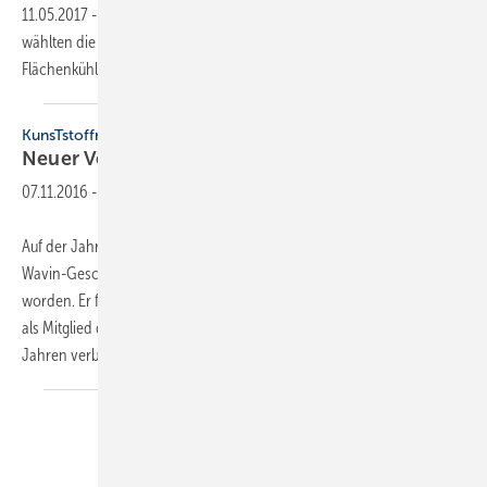
11.05.2017
-
Zur Mitgliederversammlung im emsländischen Twist
wählten die Delegierten des Bundesverbands Flächenheizungen und
Flächenkühlungen (BVF) ihren Vorstand
neu.
KunsTstoffrohrverband
Neuer Vorstand und
Jahresbericht
07.11.2016
-
Auf der Jahresversammlung des Kuntstoffrohrverbandes (KRV) ist
Wavin-Geschäftsführer Michael Schuster zum Vorsitzenden gewählt
worden. Er folgt damit Klaus Wolf, Vorstand Friatec, welcher dem KRV
als Mitglied des Vorstandes für eine weitere Amtsperiode von zwei
Jahren verbunden bleibt.
Dem...