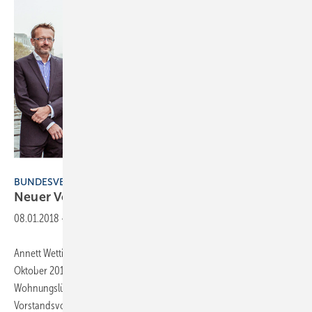
VfW
BUNDESVERBAND WOHNUNGSLÜFTUNG
Neuer
Vorstand
08.01.2018
-
Annett Wettig, Geschäftsführerin der inVenter GmbH, wurde am 5.
Oktober 2017 in den Vorstand des VfW – Bundesverband für
Wohnungslüftung e. V. gewählt. Sie ist die Stellvertreterin des
Vorstandsvorsitzenden Till Reine, Leiter Public Affairs bei Velux