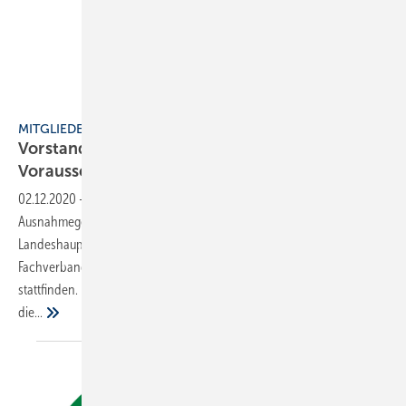
Bild: FV SHK Bayern
MITGLIEDERVERSAMMLUNG
Vorstand bestätigt, ebenso die guten
Voraussetzungen für
2021
02.12.2020
-
Präsent im besten Sinne: Nach Erteilung einer
Ausnahmegenehmigung durch das Kreisverwaltungsreferat der
Landeshauptstadt München konnte die Mitgliederversammlung des
Fachverbandes SHK Bayern am 14. Oktober 2020 in Präsenz
stattfinden. Das traditionelle Tagungslokal im Kolpinghaus war durch
die...