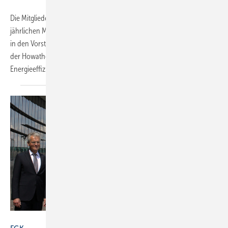
Die Mitglieder des Fachverbandes Gebäude-Klima FGK haben bei der
jährlichen Mitgliederversammlung Prof. Dr.-Ing. Christoph Kaup neu
in den Vorstand gewählt. Neben seiner Tätigkeit als Geschäftsführer
der Howatherm Klimatechnik ist Kaup Lehrbeauftragter für
Energieeffizienz
und...
FGK