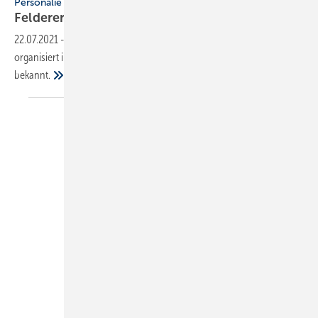
Personalie
Felderer: Vorstand organisiert sich
neu
22.07.2021
-
Die Felderer AG, Lüftungsgroßhandel und Hersteller,
organisiert ihren Vorstand neu und gibt vier Veränderungen
bekannt.