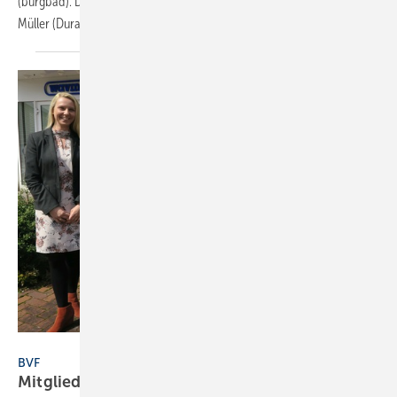
(burgbad). Das Gremium komplettieren Dirk Gellisch (Viega), René
Müller (Duravit) und Dr. Tillmann von
Schroeter...
BVF
BVF
Mitglieder bestätigen den
Vorstand