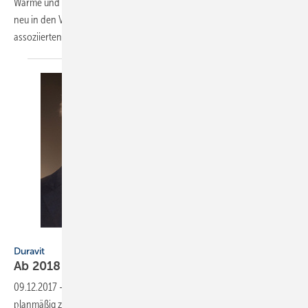
Wärme und Oeltechnik e. V.
Holger Mark
von der AVIA Mineralöl-AG
neu in den Vorstand gewählt. Mark tritt damit für die Gruppe der
assoziierten IWO-Mitglieder die Nachfolge von Stefan Brok
an.
Duravit
Duravit
Ab 2018 neuer Vorstand
Finanzen
09.12.2017
-
Dr. Reinhard Volk (66) übergibt nach 12 Jahren sein Amt
planmäßig zum 01.01.2018 an Martin Winkle
(49).