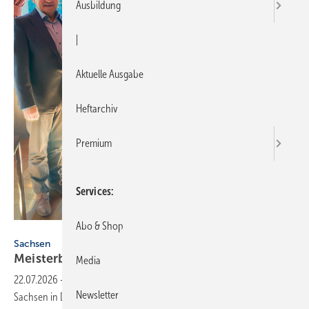
Ausbildung
|
Aktuelle Ausgabe
Heftarchiv
Premium
Services
Abo & Shop
Bild: FV SHK Sachsen
Sachsen
Meisterbonus soll auf 3000 Euro
ansteigen
Media
22.07.2026
-
Zur Mitgliederversammlung des Fachverbandes SHK
Newsletter
Sachsen in Döbeln stand ein Fachvortrag zur Vorstellung der Firma