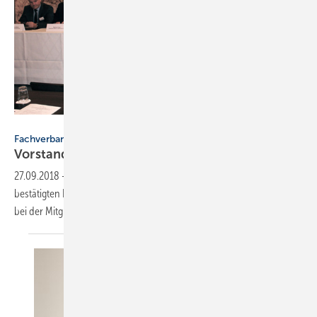
FGK
Fachverband Gebäude-Klima
Vorstand im Amt
bestätigt
27.09.2018
-
Die Mitglieder des Fachverbandes Gebäude-Klima e. V.
bestätigten Prof. Dr.-Ing. Christoph Kaup als Vorstandsvorsitzenden
bei der Mitgliederversammlung für eine neue
Amtszeit.