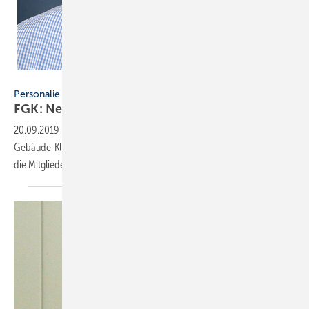
Daikin
Personalie
FGK: Neue Vorstände
gewählt
20.09.2019
-
Bei der Mitgliederversammlung des Fachverbandes
Gebäude-Klima e. V. (FGK) am 6. September 2019 in Freising wählten
die Mitglieder 2 neue
Vorstände.