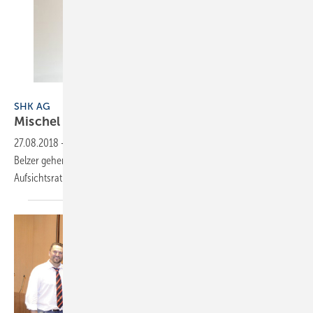
SHK AG
SHK AG
Mischel ist alleiniger
Vorstand
27.08.2018
-
Die Handwerkskooperation SHK und Vorstand Harald
Belzer gehen ab sofort getrennte Wege. Darüber haben der
Aufsichtsrat und die Beiräte einstimmig
entschieden.