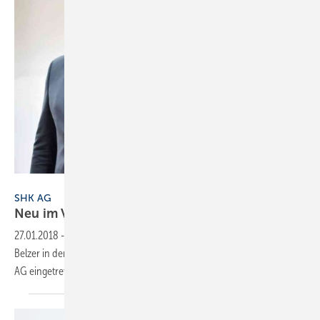
SHK AG
SHK AG
Neu im
Vorstand
27.01.2018
-
Seit dem 2. Januar 2018 ist Sven Mischel neben Harald
Belzer in den 2-köpfigen Vorstand der Handwerker-Kooperation SHK
AG
eingetreten.