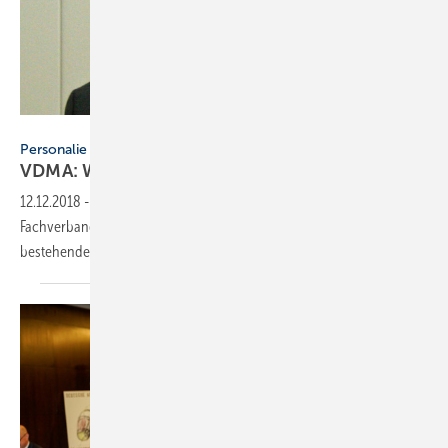
VDMA
Personalie
VDMA: Wechsel im
Vorstand
12.12.2018
-
Dr. Bruno Lindl verlässt nach 10 Jahren den Vorstand des
Fachverbandes Allgemein Lufttechnik. Dr. Stephan Arnold wird vom
bestehenden Vorstand mit sofortiger Wirkung
kooptiert.