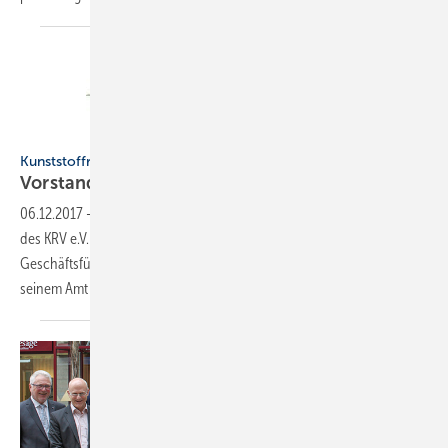
Kunststoffrohrverband
Kunststoffrohrverband
Vorstands-Neuwahlen
06.12.2017
-
Im Oktober 2017 wurde bei der Mitgliederversammlung
des KRV e.V. der Vorstand neu gewählt. Herr Dipl.-Ing. Oliver Denz,
Geschäftsführer Westfälische Kunststoff Technik GmbH, wurde in
seinem Amt als stellvertretender Vorsitzender bestätigt und
...