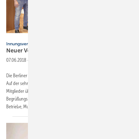
Innung SHK Berlin
Innungsversammlung
Neuer Vorstand
gewählt
07.06.2018
-
Die Berliner Innungsmitglieder haben einen neuen Vorstand gewählt.
Auf der sehr gut besuchten Innungsversammlung stimmten über 130
Mitglieder über die zukünftige Ausrichtung der Innung ab. In seiner
Begrüßungsansprache ermunterte Obermeister Andreas Schuh die
Betriebe, Mut für Veränderung
zu...