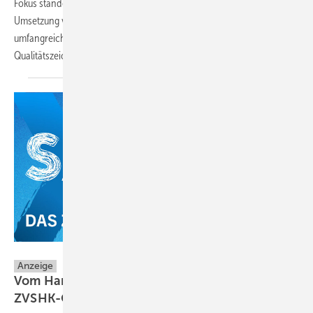
Fokus standen dabei die Verbesserung der Nutzerführung, die
Umsetzung von Feedback-Möglichkeiten sowie die Darstellung
umfangreicher Hintergrundinfos zu den Vorteilen des
Qualitätszeichens...
ZVSHK Zentralverband; Sanitär Heizung Klima
Anzeige
Vom Handwerk zertifiziert: „Safe“ mit dem
ZVSHK-Qualitätszeichen