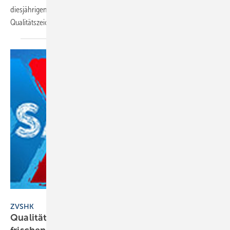
diesjährigen ISH in Frankfurt diverse Veranstaltungen rund um das
Qualitätszeichen
an.
ZVSHK
ZVSHK
Qualitätszeichen für SHK-Hersteller: 2 neu, 8