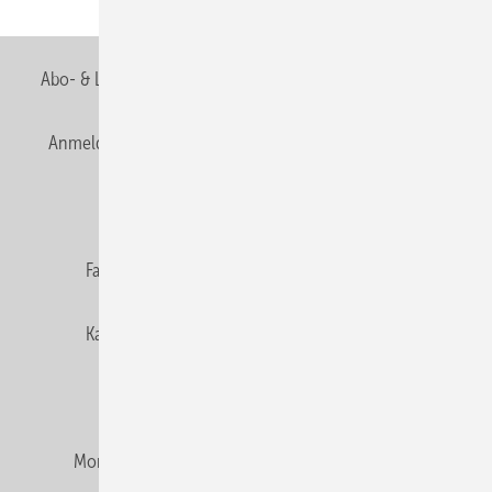
Seite
Abo- & Leserservice
AGB
Alle Inhalte chronologisch
Anmelden
Anmeldung & Registrierung
Newsletter
Datenschutz
E-Paper
Editor's choice
Fachbeiträge
Gentner Verlag
Impressum
Karriere bei Gentner
Team
Mediaservice
Mitgliedschaften und Engagement
Montagezeiten Heizung
Montagezeiten Sanitär