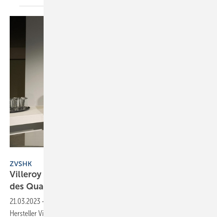
ZVSHK
ZVSHK
Villeroy & Boch und Viessmann sind Partner
des
Qualitätszeichens
21.03.2023
-
Auf der ISH 2023 in Frankfurt hat der Zentralverband die
Hersteller Villeroy & Boch und Viessmann als weitere