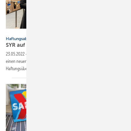
ZVSHK / Tanja Bolte
Haftungsabsicherung
SYR auf dem Weg zum ZVSHK
Qualitätszeichen
23.05.2022
-
Der ZVSHK hat in der Hans Sasserath GmbH (SYR) jetzt
einen neuen Kooperationspartner für die
Haftungsübernahmevereinbarung 2.0
gefunden.