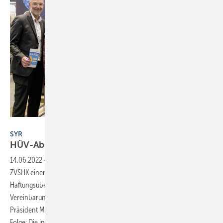
Bild: ZVSHK/Tanja Bolte
SYR
HÜV-Abschluss und
QZ-Antrag
14.06.2022
-
Mit der Hans Sasserath GmbH & Co. KG (SYR) hat der
ZVSHK einen weiteren Kooperationspartner für die
Haftungsübernahmevereinbarung 2.0. Die entsprechende
Vereinbarung unterzeichneten auf der Messe IFH/Intherm ZVSHK-
Präsident Michael Hilpert und SYR-Geschäftsführer Willi Hecking. Die
Folge: Die in
der...