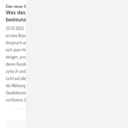
Bild: ZVSHK
Das neue Signet vom Handwerk fürs Handwerk
Was das Qua litätszeichen für die SHK-Branche
bedeutet
23.03.2022
-
Das neue Signet vom Handwerk fürs Handwerk ▪ Qualität
ist eine Bezeichnung, die viel Spielraum zur Auslegung zulässt. Je nach
Anspruch und Sichtweise schwankt das Verständnis erheblich. Wenn
sich aber Handwerk und Hersteller auf eine gemeinsame Basis
einigen, profitieren alle: Produzenten, Ausführende und natürlich
deren Kunden. Erhält die neue Gemeinsamkeit zudem noch einen
optisch und inhaltlich schlagkräftigen Auftritt, wirft das ein positives
Licht auf alle Beteiligten. Mehr noch: Einem Leuchtturm gleich strahlt
die Wirkung ein Signal für die ganze SHK-Branche aus. Das
Qualitätszeichen des ZVSHK ist so ein Zeichen, starke Basis und weit
sichtbares Symbol: hier stimmen Qualität, Sicherheit und
Service.
Seitennavigation
Seite 1
Nächste
››