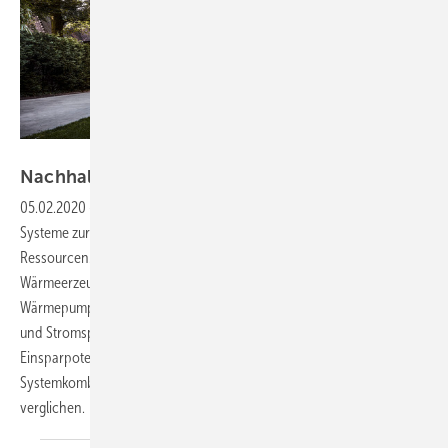
Bild: Buderus
Nachhaltig
investieren
05.02.2020
-
Kombination von Wärmepumpe und Photovoltaik ▪
Systeme zur Nutzung regenerativer Energien schonen Klima und
Ressourcen. Nicht zuletzt tragen sie auch dazu bei, die Kosten für die
Wärmeerzeugung nachhaltig zu senken. Ein Beispiel sind
Wärmepumpen im Neubau, die in Kombination mit Photovoltaikanlage
und Stromspeicher sowie Energiemanagementsystem noch höhere
Einsparpotenziale aufweisen. In diesem Beitrag werden hier drei
Systemkombinationen in Hinsicht auf ihre Wirtschaftlichkeit
verglichen. → Wolfgang Diebel und Hans-Jörg
Risse