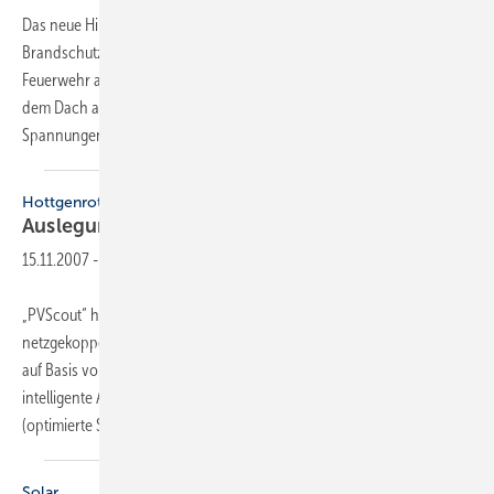
Das neue Hinweisschild „PV – Achtung Solaranlage“ kann als
Brandschutzzeichen am Gebäude angebracht werden, um so die
Feuerwehr auf eine eventuell von unten nicht erkennbare Anlage auf
dem Dach aufmerksam zu machen. Im Brandfall kann von den hohen
Spannungen der PV-Anlage für die
Einsatzkräfte...
Hottgenroth
Auslegung von
PV-Anlagen
15.11.2007
-
„PVScout“ heißt das innovative Auslegungsprogramm für
netzgekoppelte PV-Anlagen von Hottgenroth. Die Berechnung erfolgt
auf Basis von Minutenmittelwerten. Zudem bietet die Software
intelligente Automatismen zur Unterstützung des Anwenders
(optimierte Systemkonfiguration in Abhängigkeit
vom...
Solar