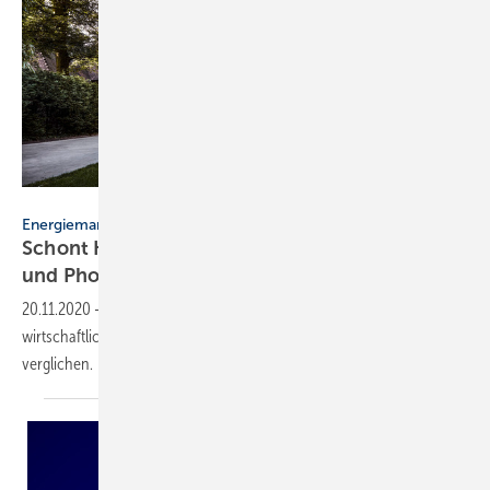
Bild: Buderus
Energiemanagementsystem
Schont Klima und Geldbeutel: Wärmepumpe
und Photovoltaik
kombinieren
20.11.2020
-
Wie sich Systeme zur Nutzung regenerativer Energien
wirtschaftlich auswirken, wird im Beitrag an drei Kombinationen
verglichen.