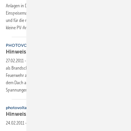
Anlagen in Deutschland am gesetzlich vorgeschriebenen
Einspeisemanagement teilnehmen. Die Regelung gilt für neue Anlagen
und für die rund 150.000 Solarstrom-Erzeuger, die im Jahr 2012 eine
kleine PV-Anlage installiert haben. Für letztere endet
zum...
PHOTOVOLTAIKZENTRUM
Hinweisschild für
PV-Anlagen
27.02.2011
-
Das neue Hinweisschild “PV – Achtung Solaranlage“ kann
als Brandschutzzeichen am Gebäude angebracht werden, um so die
Feuerwehr auf eine eventuell von unten nicht erkennbare Anlage auf
dem Dach aufmerksam zu machen. Im Brandfall kann von den hohen
Spannungen der PV-Anlage für
die...
photovoltaikzentrum
Hinweisschild für
­PV-Anlagen
24.02.2011
-