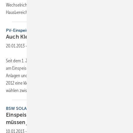
Wechselrichter und der Anschluss an das Stromnetz in überfluteten
Hausbereichen befinden, besteht für
Menschen...
PV-Einspeisemanagement
Auch Kleine müssen
teilnehmen
20.01.2013
-
Seit dem 1. Januar müssen alle Photovoltaik-Anlagen in Deutschland
am Einspeisemanagement teilnehmen. Die Regelung gilt für neue
Anlagen und für die rund 150000 Solarstrom-Erzeuger, die im Jahr
2012 eine kleine PV-Anlage installiert haben. Die Betreiber können
wählen
zwischen...
BSW SOLAR
Einspeisemanagement: Kleine PV-Anlagen
müssen jetzt
teilnehmen
10.01.2013
-
Seit dem 1. Januar 2013 müssen alle Photovoltaik-