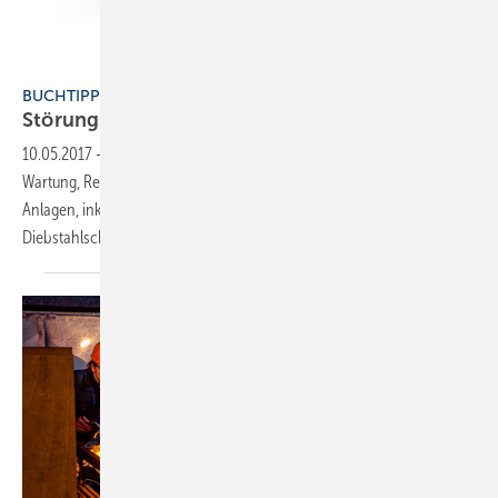
VDE Verlag
BUCHTIPP
Störungsfreier Betrieb von
PV-Anlagen
10.05.2017
-
Praxisratgeber des VDE Verlags mit Hinweisen für die
Wartung, Reinigung, Fehlererkennung und Instandhaltung von PV-
Anlagen, inklusive Informationen zu Anlagen-Optimierung,
Diebstahlschutz und Schutz vor
Schäden.