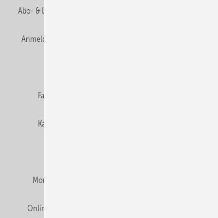
Abo- & Leserservice
AGB
Alle Inhalte chronologisch
Anmelden
Anmeldung & Registrierung
Newsletter
Datenschutz
E-Paper
Editor's choice
Fachbeiträge
Gentner Verlag
Impressum
Karriere bei Gentner
Team
Mediaservice
Mitgliedschaften und Engagement
Montagezeiten Heizung
Montagezeiten Sanitär
Online Mediadaten
Privacy Manager
RSS-Feed