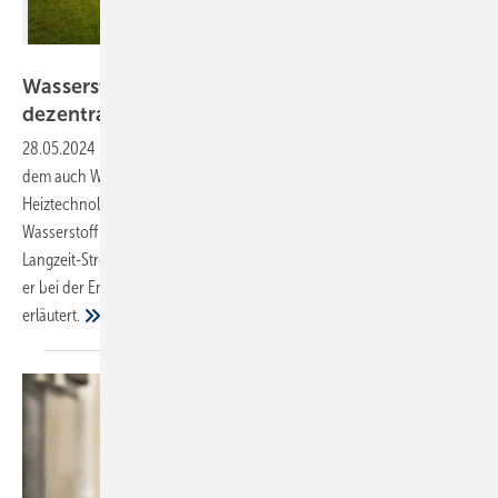
Bild: HPS
Wasserstoff als Langzeit-Stromspeicher
dezentral
nutzen
28.05.2024
-
Die Energiewende ist ein allseits diskutiertes Thema, bei
dem auch Wasserstoff als Energieträger im Bereich der
Heiztechnologie in den Fokus rückt. Eine nutzbare Umsetzung von
Wasserstoff in der Gebäudetechnik ist ein wasserstoffbasierter
Langzeit-Stromspeicher, der aktuell auf den Markt gebracht wurde. Ob
er bei der Energiewende eine Rolle spielen kann, wird im Fachbeitrag
erläutert.