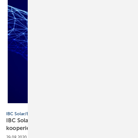
Getty Images / iStockphoto / maxkabakov
IBC Solar/Bosch
IBC Solar und Heizungsmarke Bosch
kooperieren
29.08.2020
-
Die Partner wollen Kunden intelligente