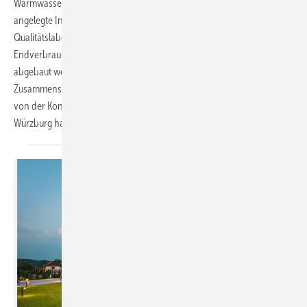
Warmwasser-Wärmepumpenheizung stehen. Durch eine breit
angelegte Initiative aus Forschungsprojekten, Normungsarbeit und
Qualitätslabel soll die Skepsis von Investoren, Architekten und
Endverbrauchern gegenüber der elektrischen Strahlungsheizung
abgebaut werden. Hauptinitiator ist die „IG Infrarot“, ein
Zusammenschluss von etwa 32 Herstellern und Architekten. Eindrücke
von der Konferenz „Die Infrarotheizung im Bestandsgebäude“ in
Würzburg hat Wolfgang Schmid für die SBZ
gesammelt.