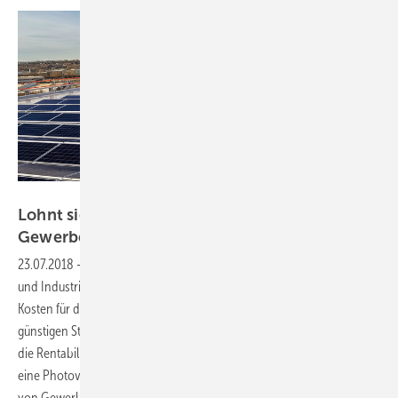
Orange Solar
Lohnt sich eine PV-Anlage für
Gewerbebetriebe?
23.07.2018
-
Vorteile von Solarstromanlagen für Handel, Gewerbe
und Industrie
Während die Einspeisevergütung stabil blieb, sind die
Kosten für die Solarmodule weiter gesunken. Und je mehr des
günstigen Stroms vom eigenen Dach genutzt wird, desto höher wird
die Rentabilität. Für Eigenheimbesitzer wird dadurch die Investition in
eine Photovoltaikanlage rentabel. Doch gilt dies auch für die Besitzer
von Gewerbe- und Industrie-Immobilien? Laut eines Statements von