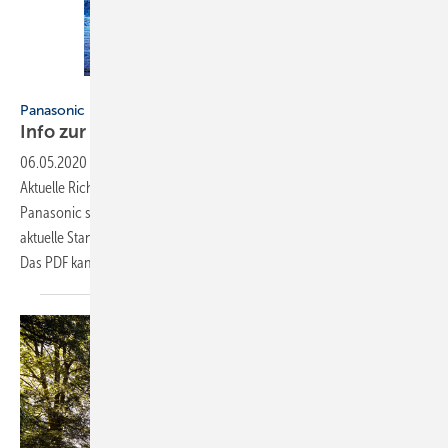
Bild: Panasonic
Panasonic
Info zur
PV-Förderung
06.05.2020
-
In der Infobroschüre „Herausforderung Klimawandel:
Aktuelle Richtlinien zur Förderung von Photovoltaik-Anlagen“ von
Panasonic sind alle Förderungen für PV-Anlagen aufgelistet. Auch der
aktuelle Stand der EEG-Einspeisevergütung wird zusammengefasst.
Das PDF kann kostenlos heruntergeladen werden
unter...