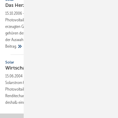
Das Herzstück der
PV-Anlage
15.10.2006
-
Leistungsstarke Wechselrichter sind das Herzstück jeder
Photovoltaikanlage. Sie wandeln den von den Solarmodulen
erzeugten Gleichstrom in netzkonformen Wechselstrom um und
gehören deshalb zu jedem netzgekoppelten Solarsystem. Worauf bei
der Auswahl grundlegend zu achten ist, erläutert der folgende
Beitrag.
Solar
Wirtschaftlichkeit von
PV-Anlagen
15.06.2004
-
Die seit Januar 2004 gültigen Einspeisevergütungen für
Solarstrom haben zu einem Boom beim Absatz von
Photovoltaikanlagen geführt. Viele Investoren wittern exzellente
Renditechancen. Nachfolgend wird das Thema Wirtschaftlichkeit
deshalb einmal genauer unter die Lupe
genommen.