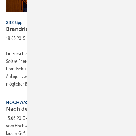
TÜV Rheinland
SBZ tipp
Brandrisiken bei
PV-Anlagen
18.05.2015
-
Ein Forscherteam von TÜV Rheinland und dem Fraunhofer-Institut für
Solare Energiesysteme ISE hat einen Leitfaden für die
brandschutzgerechte Planung, Installation und den Betrieb von PV-
Anlagen veröffentlicht. Der Leitfaden gibt Auskunft zur Bewertung
möglicher Brandrisiken, die durch eine
PV...
HOCHWASSER
Nach der Flut: Gefahr durch
PV-Anlagen
15.06.2013
-
Auch wenn das öffentliche Stromnetz abgeschaltet ist: In
vom Hochwasser betroffenen Häusern mit Photovoltaik-Anlage
lauern Gefahren. Solange Licht auf die Solarmodule fällt und sich der