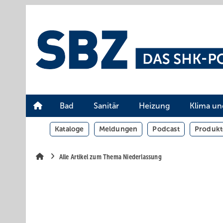
Springe
Springe
Springe
auf
auf
auf
Hauptinhalt
Hauptmenü
SiteSearch
Bad
Sanitär
Heizung
Klima un
Kataloge
Meldungen
Podcast
Produkt
Alle Artikel zum Thema Niederlassung