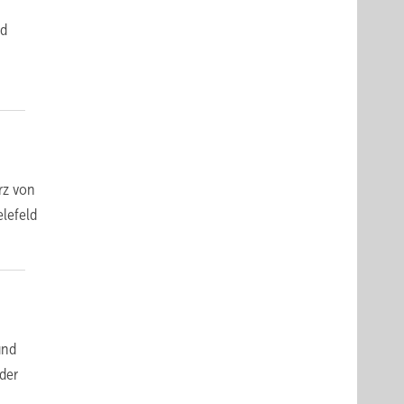
ld
rz von
elefeld
und
der