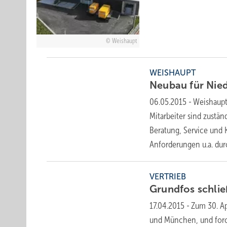
Weishaupt
WEISHAUPT
Neubau für Nie
06.05.2015
-
Weishaupt 
Mitarbeiter sind zustä
Beratung, Service und
Anforderungen u.a. du
VERTRIEB
Grundfos schlie
17.04.2015
-
Zum 30. Ap
und München, und forci