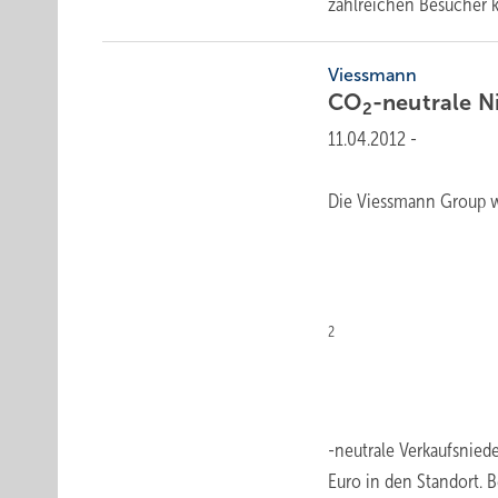
zahlreichen Besucher
Viessmann
CO
-neutrale
­
2
11.04.2012
-
Die Viessmann Group we
2
-neutrale Verkaufsniede
Euro in den Standort.