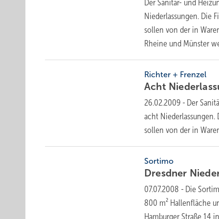
Der Sanitär- und Heizu
Niederlassungen. Die F
sollen von der in War
Rheine und Münster
we
Richter + Frenzel
Acht Niederlas
26.02.2009
-
Der Sanit
acht Niederlassungen. 
sollen von der in War
Sortimo
Dresdner Niede
07.07.2008
-
Die Sortim
800 m² Hallenfläche u
Hamburger Straße 14 in