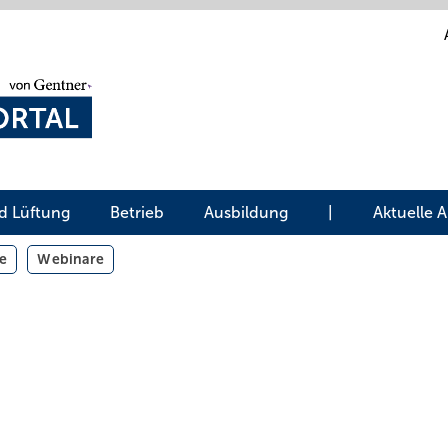
d Lüftung
Betrieb
Ausbildung
|
Aktuelle 
e
Webinare