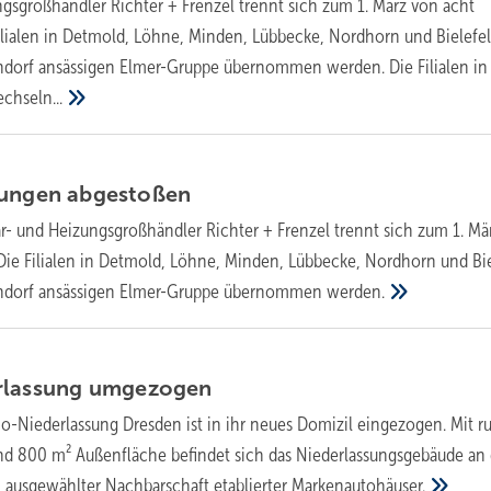
ngsgroßhändler Richter + Frenzel trennt sich zum 1. März von acht
ilialen in Detmold, Löhne, Minden, Lübbecke, Nordhorn und Bielefe
endorf ansässigen Elmer-Gruppe übernommen werden. Die Filialen in
chseln...
sungen
abgestoßen
är- und Heizungsgroßhändler Richter + Frenzel trennt sich zum 1. Mä
Die Filialen in Detmold, Löhne, Minden, Lübbecke, Nordhorn und Bi
endorf ansässigen Elmer-Gruppe übernommen
werden.
rlassung
umgezogen
o-Niederlassung Dresden ist in ihr neues Domizil eingezogen. Mit r
nd 800 m² Außenfläche befindet sich das Niederlassungsgebäude an 
 ausgewählter Nachbarschaft etablierter
Markenautohäuser.