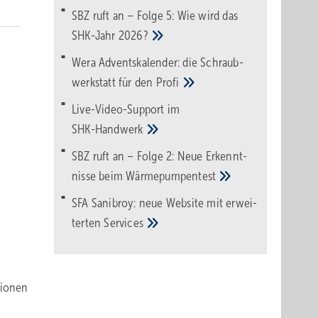
SBZ ruft an – Folge 5: Wie wird das
SHK-Jahr
2026?
Wera Adventskalender: die Schraub­
werk­statt für den
Pro­fi
Live-Video-Support im
SHK-Handwerk
SBZ ruft an – Folge 2: Neue Erkennt­
nisse beim
Wärme­pumpen­test
SFA Sanibroy: neue Web­site mit erwei­
terten
Services
lionen