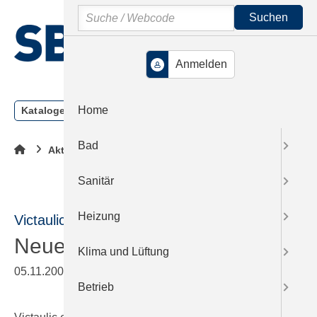
Springe
Springe
Springe
Search
auf
auf
auf
Hauptinhalt
Hauptmenü
SiteSearch
MENÜ
Home
Kataloge
Meldungen
Podcast
Produkte
Webi
Bad
Aktuelle Meldung
Sanitär
Heizung
Victaulic
Neue Niederlassung eröffnet
Klima und Lüftung
05.11.2007
|
Druckvorschau
Betrieb