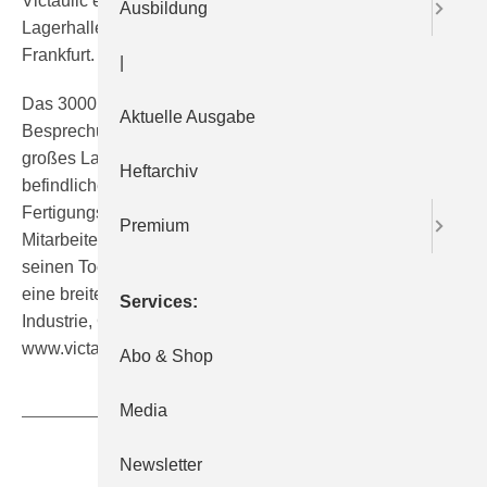
Victaulic eröffnete am 23. Oktober 2007 neue Büros und
Ausbildung
Lagerhallen im Logicpark Weiterstadt unweit von
Frankfurt.
|
Das 3000 m² große Gebäude umfasst 600 m² für Büros,
Aktuelle Ausgabe
Besprechungs- und Schulungsräume sowie ein 2400 m²
großes Lager- und Logistikzentrum. Das im Privatbesitz
Heftarchiv
befindliche US-Unternehmen verfügt weltweit über
Fertigungs- und Vertriebsstätten und beschäftigt ca. 3300
Premium
Mitarbeiter, davon ca. 600 in Europa. Gemeinsam mit
seinen Tochterunternehmen entwickelt es Produkte für
eine breite Palette von Rohrkupplungssystemen für
Services
Industrie, Gewerbe und Institutionen. Weitere Infos unter
www.victaulic.de.
Abo & Shop
Media
Teilen
Link kopieren
Newsletter