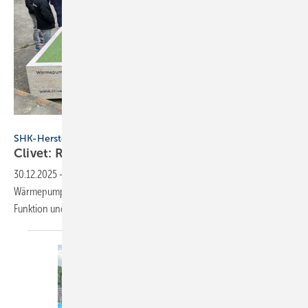
Clivet
SHK-Hersteller
Clivet: Roadshow 2025
abgeschlossen
30.12.2025
-
Im Herbst dieses Jahres hat Clivet die Mono­block-
Wärme­pumpe Edge Pro Händ­lern und Hand­wer­kern prä­sen­tiert und
Funk­tion und Vor­teile
näher­ge­bracht.