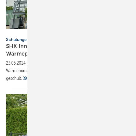
SBZ / Drogatz-Krämer
Schulungen
SHK Innung Schweinfurt eröffnet
Wärmepumpen-Schulungszentrum
23.05.2024
-
Wärmepumpentechnologie wird jetzt auch im neuen
Wärmepumpenzentrum der SHK-Innung Schweinfurt Main Rhön
geschult.