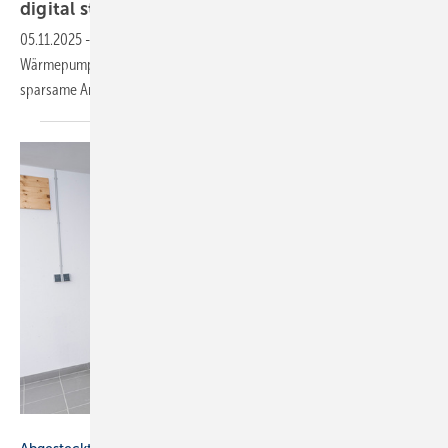
di­gi­tal
steu­er­bar
05.11.2025
-
Fettabscheider mit flexibler Entsorgung, Monoblock-
Wärmepumpen, kompakte Lüftungsgeräte, Solarregler mit WLAN,
sparsame
Armaturen.
Ritter Energie / Sebastian Berger