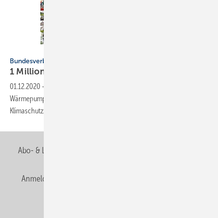
www.waermepumpe.de
Bundesverband Wärmepumpe e. V.
1 Million Wärmepumpen in
Deutschland
01.12.2020
-
Wir sind 1 Million: BWP blickt zurück auf 50 Jahre
Wärmepumpe in Deutschland und nach vorn auf die Pariser
Klimaschutzziele
2050
Abo- & Leserservice
AGB
Alle Inhalte chronologisch
Anmelden
Anmeldung & Registrierung
Newsletter
Datenschutz
E-Paper
Editor's choice