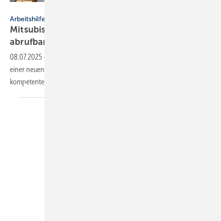
Mitsubishi Electric
Arbeitshilfe
Mitsubishi Electric: neuer Heiztrend profi
abrufbar
08.07.2025
-
Mitsubishi Electric führt seine Inforeihe „Heiztrend“ mit
einer neuen Ausgabe 2025 fort als Grundlage für eine fundierte und
kompetente Beratung bei der
Heizungswahl.