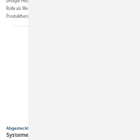
betagte Heizsysteme durch Wärmepumpen zu ersetzen. Eine ­wichtige
Rolle als Wegbereiter und -begleiter spielen in dieser Entwicklung ­
Produkthersteller wie
Brötje.
Helios
Abgesteckt
Systeme für SHK-Profis: schlank, emis­si­ons­arm,