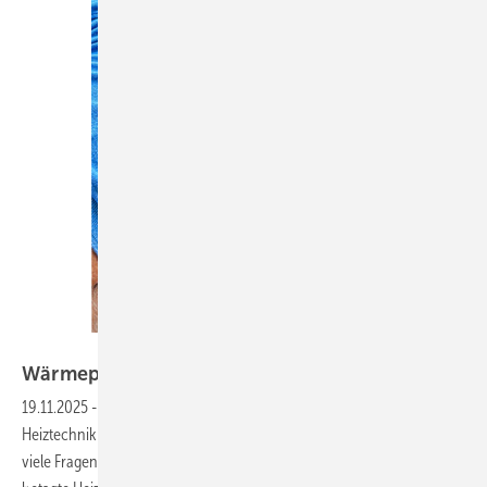
Bild: Brötje
Wärmepumpeneinbau im Bestand wird
Routine
19.11.2025
-
Die Umrüstung eines bewohnten Hauses auf nachhaltige
Heiztechnik warf in der ­Handwerkspraxis noch vor wenigen Jahren
viele Fragen auf. Heute sind immer mehr ­Fachbetriebe topfit darin,