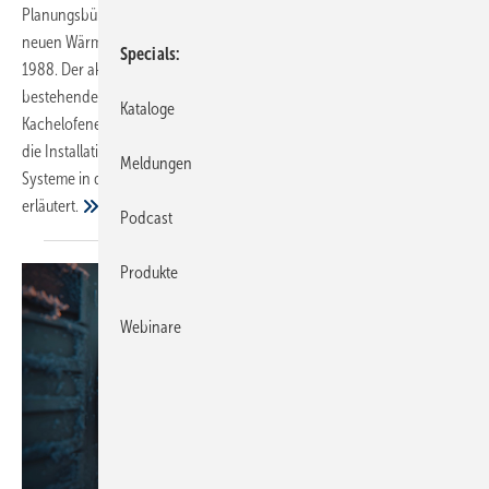
Planungsbüros und eines Handwerksbetriebs, mit der Umsetzung der
neuen Wärmeübergabe im Erdgeschoss eines Einfamilienhauses von
Specials
1988. Der aktuelle Teil gibt Einblicke in die Demontage der
bestehenden Ölkesselanlage, den Einbau eines wassergeführten
Kataloge
Kachelofeneinsatzes und einer Luft/Wasser-Wärmepumpe sowie
die Installation der Speichertechnik. Zudem wird die Integration der
Meldungen
Systeme in die vorhandene PV-Anlage einschließlich Batteriespeicher
erläutert.
Podcast
Produkte
Webinare