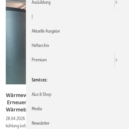
Ausbildung
|
Aktuelle Ausgabe
Heftarchiv
Premium
Services
Bild: Forum Wohnenergie
Abo & Shop
Wä rmewände in der Praxis (Teil 5) –
Erneuerung der
Media
Wärmebereitstellung/-erzeugung
28.04.2026
-
Im letzten Teil der Praxisserie zur Flächenheizung und -
Newsletter
kühlung befasste sich Frank Hartmann, Geschäftsführer eines