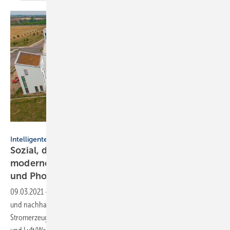
Bild: Panasonic Europe
Intelligentes Wohnquartier
Sozial, digital und nachhaltig leben –
modernes Energiekonzept mit Wärmepumpe
und
Photovoltaik
09.03.2021
-
„Future Living Berlin“ ist ein Projekt für soziales, digitales
und nachhaltiges Leben. Das Energiekonzept basiert auf der
Stromerzeugung vor Ort mit Photovoltaikanlagen, Stromspeicherung