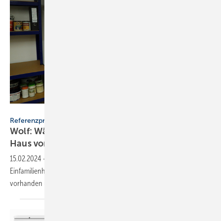
Wolf
Referenzprojekt
Wolf: Wärmepumpencenter statt Ölheizung in
Haus von
1990
15.02.2024
-
Seit Mai 2023 versorgt ein Wolf Wärmepumpencenter ein
Einfamilienhaus mit Heizwärme und Warmwasser. Eine PV-Anlage war
vorhanden und liefert den
Strom.