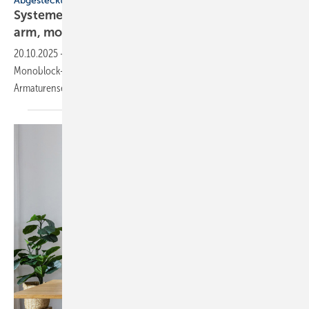
Abgesteckt
Systeme für SHK-Profis: he­xa­go­nal, ge­räusch­
arm,
mo­bil
20.10.2025
-
Hexagonaler Solarspeicher, Luft/Wasser-Wärmepumpe in
Monoblock-Bauweise, geräuscharmes Füllventil, mobiler Luftreiniger,
Armaturenserie mit
Keramik-Inlay.