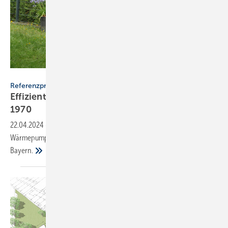
Wolf
Referenzprojekt
Effiziente Heiztechnik für Einfamilienhaus Bauj.
1970
22.04.2024
-
So verlief der Weg zur Entscheidung für die Monoblock-
Wärmepumpe CHA von Wolf für ein Einfamilienhaus Bauj.1970 in
Bayern.