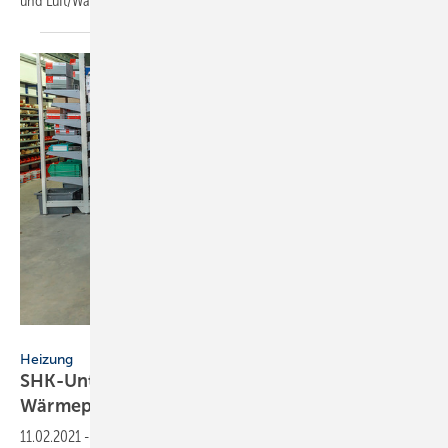
und
Luft/Wasser-Wärmepumpen.
Bild: Mitsubishi Electric
Heizung
SHK-Unternehmen erweitert das Angebot mit
Wärmepumpen
11.02.2021
-
Im Heizungsbereich sind die Wärmepumpen dabei,