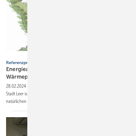
Wolf
Referenzprojekt Wolf
Energieautark wohnen im
Wärmepumpenquartier
28.02.2024
-
Im energieautarken Neubaugebiet der ostfriesischen
Stadt Leer ist u.a. Wärmepumpentechnologie von Wolf mit dem
natürlichen Kältemittel Propan im
Einsatz.