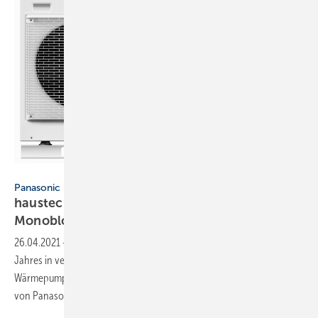
Panasonic
Panasonic
haustec Produkt des Jahres 2021: Die
Monoblock-Wärmepumpe
26.04.2021
-
4.114 Leser von haustec.de, haben die Produkte des
Jahres in verschiedenen Kategorien der Haustechnik gekürt. Bei den
Wärmepumpen erhielt das Monoblock-System der Aquarea J-Serie
von Panasonic die meisten
Stimmen.