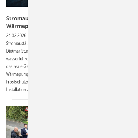
Bild: Selvam - stock.adobe.com
Stromausfall bei Frost: Wie viel halten
Wärmepumpen
aus?
24.02.2026
-
Welche technischen Risiken Wärmepumpen während
Stromausfällen in frostigen Zeiten drohen, beleuchtet Fachjournalist
Dietmar Stump. Er ordnet technische Risiken, wie das Einfrieren
wasserführender Komponenten, mögliche Kältemittelleckagen und
das reale Gefährdungspotenzial verschiedener
Wärmepumpensysteme ein. Neben konstruktiven und mechanischen
Frostschutzmaßnahmen bleibt jedoch immer die fachgerechte
Installation
ausschlaggebend.