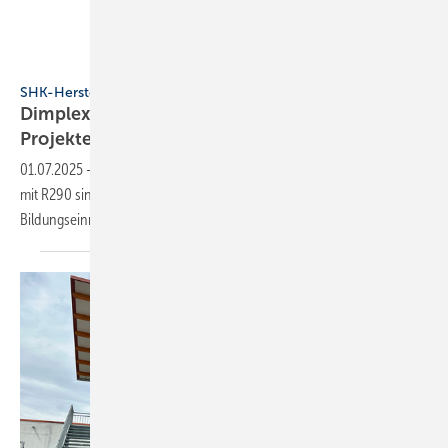
Dimplex
SHK-Hersteller
Dimplex: Mono­block-Wärme­pumpe für große
Projekte
01.07.2025
-
Die neuen Mono­block-Geräte „System C“ von Dimplex
mit R290 sind für Mehr­fami­lien­häuser, Gewer­be­objekte oder
Bildungs­ein­rich­tungen
geeig­net.