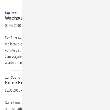
Mp-tec
Wachstum trotz
Krise
02.06.2010
-
Der Eberswalder Hersteller und Systemanbieter für Solartechnik Mp-
tec legte die offiziellen Geschäftszahlen für 2009 vor. Demnach
konnte das Unternehmen seinen Umsatz um 122 Prozent im Vergleich
zum Vorjahr auf 46,8 Millionen Euro steigern. Das Exportgeschäft
wurde ebenfalls ausgebaut,
ein...
zur Sache
Keine Krise weit und
breit
12.05.2010
-
Das ist noch mal gut gegangen. Unser Handwerk ist weitgehend
unbeschadet durch das Krisenjahr 2009 gekommen. Die rund 50000