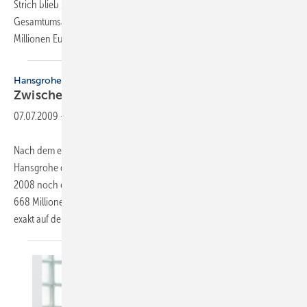
Strich blieb 2008 noch ein Plus von einem Prozent auf einen
Gesamtumsatz von 668 Millionen Euro. Das Ergebnis (Ebit) lag mit 110
Millionen Euro exakt auf dem des
Vorjahres.
Hansgrohe
Zwischen Wachstum und
Krise
07.07.2009
-
Nach dem erfreulichen Beginn im Jahr 2008 brachen auch bei
Hansgrohe die Umsätze im zweiten Halbjahr ein. Unterm Strich blieb
2008 noch ein Plus von einem Prozent auf einen Gesamtumsatz von
668 Millionen Euro. Das Ergebnis (Ebit) lag mit 110 Millionen Euro
exakt auf dem des Vorjahres.
Der...