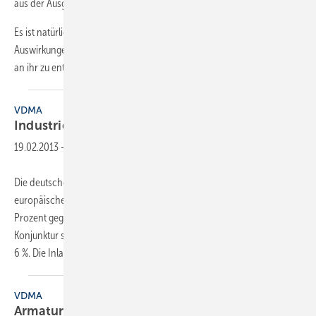
aus der Ausgabe 4-20.
Es ist natürlich gewagt, wenn man angesichts der weltweiten
Auswirkungen der Coronavirus-Pandemie versucht, etwas Positives
an ihr zu entdecken. Über
500 000...
VDMA
Industriearmaturen trotzen
Krise
19.02.2013
-
Die deutschen Hersteller von Industriearmaturen trotzten 2012 der
europäischen Rezession mit einem Gesamtumsatzplus von einem
Prozent gegenüber dem Vorjahr. Die merklich abgekühlte deutsche
Konjunktur sorgte für einen Einbruch des inländischen Umsatzes von
6 %. Die Inlandsorder ging um 8
%...
VDMA
Armaturen trotzen
Krise