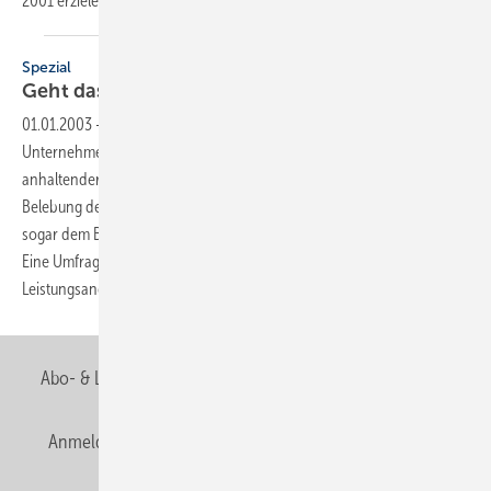
2001 erzielen
konnten.
Spezial
Geht das Handwerk gestärkt aus der
Krise?
01.01.2003
-
Einen aktualisierten Branchenreport legte die BBE-
Unternehmensberatung zum Thema Badausstattung vor. Trotz
anhaltender Konsumkrise soll sich demnach mittelfristig eine
Belebung des Geschäfts abzeichnen. Der Handwerker könnte dabei
sogar dem Baumarkt gegenüber als Sieger aus der Krise hervorgehen.
Eine Umfrage im Handel ergab interessante Einschätzungen zum
Leistungsangebot der
Sanitärhersteller.
Abo- & Leserservice
AGB
Alle Inhalte chronologisch
Anmelden
Anmeldung & Registrierung
Newsletter