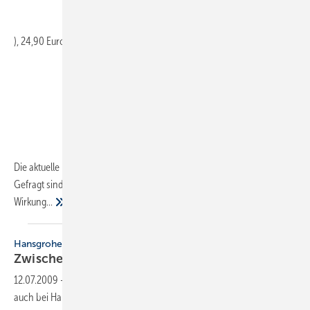
), 24,90 Euro
Die aktuelle Krise erfordert von Managern entschlossenes Handeln.
Gefragt sind spezielle und durchdachte Maßnahmen, die schnelle
Wirkung...
Hansgrohe
Zwischen Wachstum und
Krise
12.07.2009
-
Nach dem erfreulichen Beginn im Jahr 2008 brachen
auch bei Hansgrohe die Umsätze im zweiten Halbjahr ein. Unterm