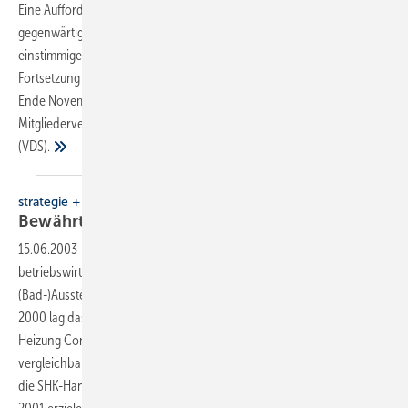
Eine Aufforderung an die Branche, das Badgeschäft trotz der
gegenwärtigen Heizungseuphorie nicht in die zweite Reihe zu rücken;
­einstimmige Voten bei der Wahl der neuen Verbands­spitze sowie zur
Fortsetzung des Tag des Bades, so lauten ­konkrete Ergebnisse der
Ende November 2008 in Berlin durchgeführten ­
Mitgliederversammlung der ­Vereinigung ­Deutsche Sanitär­wirtschaft
(VDS).
strategie + vision
Bewährt sich die Ausstellung in der
Krise?
15.06.2003
-
In bav 2/02 (SBZ 10/02) wurde die Frage nach dem
betriebswirtschaftlichen Erfolg von SHK-Betrieben mit
(Bad-)Ausstellungen gestellt. Auf Grundlage der damaligen Datenbasis
2000 lag das Betriebsergebnis der Mitgliedsunternehmen der Bad &
Heizung Concept AG umgerechnet 64 000 Euro über dem
vergleichbaren Durchschnitt der SHK-Branche. Es fragt sich nun, ob
die SHK-Handwerksbetriebe dieses herausragende Ergebnis auch in