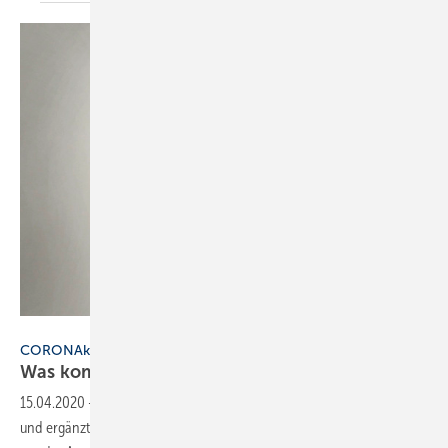
Bild: Stump
CORONAkRISE
Was kommt nach dem
Ende?
15.04.2020
-
Dieser treue Leser meldet sich zur Coronakrise zu Wort
und ergänzt den Kommentar des SBZ-Chefredakteurs Dennis Jäger