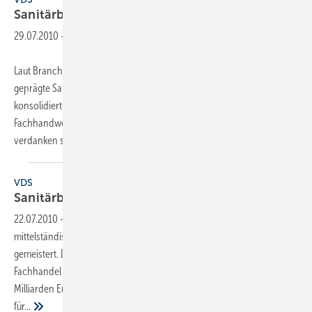
Sanitärbranche hat die Krise gut
gemeistert
29.07.2010
-
Laut Branchenbericht des ifo-Instituts hat die mittelständisch
geprägte Sanitärbranche das Krisenjahr 2009 gut gemeistert. Der
konso­lidierte Gesamtumsatz von Industrie, Fachhandel und
Fachhandwerk sank lediglich um 3 % auf 16,1 Milliarden Euro. Zu
verdanken sei das dem soliden
Inlandsmarkt...
VDS
Sanitärbranche hat die Krise gut
gemeistert
22.07.2010
-
Laut Branchenbericht des ifo-Instituts hat die
mittelständisch geprägte Sanitärbranche das Krisenjahr 2009 gut
gemeistert. Der konsolidierte Gesamtumsatz von Industrie,
Fachhandel und Fachhandwerk sank lediglich um 3 % auf 16,1
Milliarden Euro. Zu verdanken sei das dem soliden Inlandsmarkt,
für...