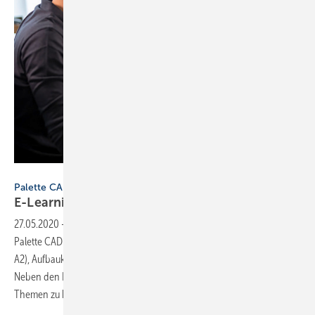
Bild: Palette CAD
Palette CAD
E-Learning in und nach der
Krise
27.05.2020
-
Die Onlineschulungen zu der Planungssoftware von
Palette CAD gibt es in verschiedenen Stufen als Einsteigerkurse (A1,
A2), Aufbaukurse (B1, B2) und Profikurse (C1, C2) für Expertenwissen.
Neben den Funktionen der Software werden auch fachspezifische
Themen zu bestimmten
Planungsschwerpunkten...