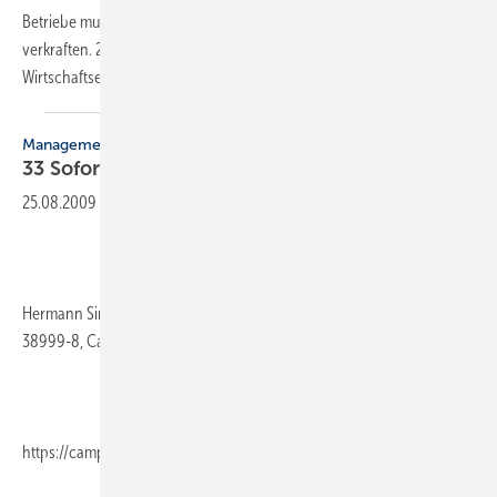
Betriebe mussten nur einen leichten Umsatzrückgang von 1,1 Prozent
verkraften. 26,5 Milliarden Euro Umsatz stehen zu Buche.
Wirtschaftsexperten nennen das
eine...
Management
33 Sofortmaßnahmen gegen die
Krise
25.08.2009
-
Hermann Simon, 203 Seiten, 2009, gebunden, ISBN 978-3-593-
38999-8, Campus (
https://campus.de/