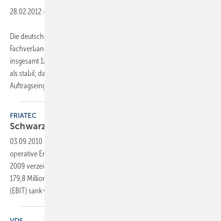
28.02.2012
-
Die deutschen Gebäudearmaturenhersteller erzielten laut VDMA-
Fachverband Armaturen 2011 ein nominales Umsatzplus von
insgesamt 12 % im Vergleich zum Vorjahr. Der Binnenmarkt erwies sich
als stabil; das Auslandsgeschäft trotzte der Euro-Krise. Der
Auftragseingang der deutschen
Gebäudearmaturen...
FRIATEC
Schwarze Zahlen trotz
Krise
03.09.2010
-
Wie erwartet konnten 2009 die Umsatz¬erlöse und das
operative Ergebnis von 2008 nicht erreicht werden. Im Geschäftsjahr
2009 verzeichnete Friatec einen Umsatzrückgang um 14,2 % von
179,8 Millionen Euro auf 154,3 Millionen Euro. Das operative Ergebnis
(EBIT) sank von 23,4 auf 11,3 Millionen
Euro....
VDS