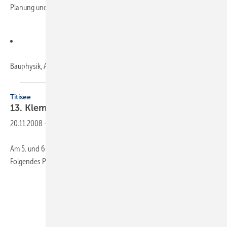
Planung und Ausführung von Foliendächern
Bauphysik, Anforderungen
an...
Titisee
13. Klempnertreff
Baden-Württemberg
20.11.2008
-
Am 5. und 6. Februar 2009 findet der 13. Klempnertreff in Titisee statt.
Folgendes Programm ist vorgesehen: