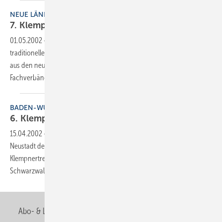
NEUE LÄNDER
7. Klempnertreff in
Neuruppin
01.05.2002
-
Mitte März fand im Seehotel Gildenhall in Neuruppin das
traditionelle Ländertreffen der Klempner statt. Rund 100 Handwerker
aus den neuen Bundesländern waren der Einladung ihrer
Fachverbände
gefolgt.
BADEN-WÜRTTEMBERG
6. Klempnertreff am
Titisee
15.04.2002
-
Am 21. und 22. Februar 2002 fand im Kurhaus in Titisee-
Neustadt der bereits traditionelle badenwürttembergische
Klempnertreff statt. Dazu waren fast 60 Klempner in den verschneiten
Schwarzwald
gereist.
Abo- & Leserservice
AGB
Alle Inhalte chronologisch