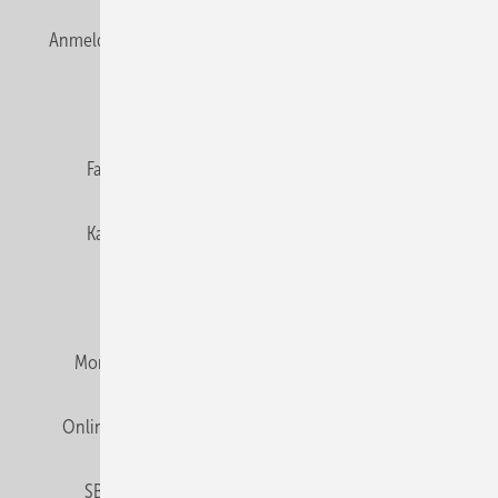
Anmelden
Anmeldung & Registrierung
Newsletter
Datenschutz
E-Paper
Editor's choice
Fachbeiträge
Gentner Verlag
Impressum
Karriere bei Gentner
Team
Mediaservice
Mitgliedschaften und Engagement
Montagezeiten Heizung
Montagezeiten Sanitär
Online Mediadaten
Privacy Manager
RSS-Feed
SBZ abonnieren
Veranstaltungen / Webinare