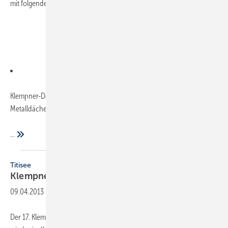
mit folgenden Themen:
Klempner-Design, Ausführungs- und Gestaltungsbeispiele für
Metalldächer und -fassaden sowie für Innengestaltung
...
Titisee
Klempnertreff
09.04.2013
-
Der 17. Klempnertreff hat vom 31. Januar bis zum 1. Februar 2013