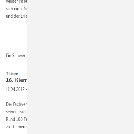
wieder im Kurhaus in Titisee stattgefunden. Den 100 Teilnehmern bot
sich ein informatives Vortragsprogramm, wobei auch die Diskussion
und der Erfahrungsaustausch nicht zu kurz kamen.
Ein Schwerpunkt war die
Thematik...
Titisee
16. Klempnertreff des
Fachverbandes
11.04.2012
-
Der Fachverband hat Ende Januar im Kurhaus in Titisee-Neustadt
seinen traditionellen Klempnertreff Baden-Württemberg veranstaltet.
Rund 100 Teilnehmer hörten aktuelle und interessante Fachvorträge
zu Themen wie