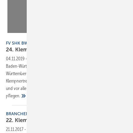
SBZ
FV SHK BW
24. Klempnertreff
Baden-Württemberg
04.11.2019
-
Am 6. und 7. Februar 2020 findet der 24. Klempnertreff
Baden-Württemberg in Titisee statt. Klempner aus Baden-
Württemberg treffen sich traditionell am Jahresanfang beim
Klempnertreff, um ihr Fachwissen auf den neuesten Stand zu bringen
und vor allem den Kontakt innerhalb der Klempnerfamilie zu
pflegen.
BRANCHENVERANSTALTUNG
22.
Klempnertreff
21.11.2017
-