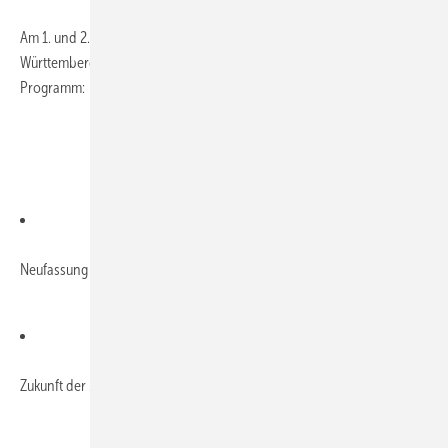
Am 1. und 2. März 2018 findet der 22. Klempnertreff Baden-
Württemberg in Titisee statt. Folgende Themen stehen auf dem
Programm:
Neufassung der Richtlinie Metallanschlüsse an WDVS
Zukunft der Metallfassade