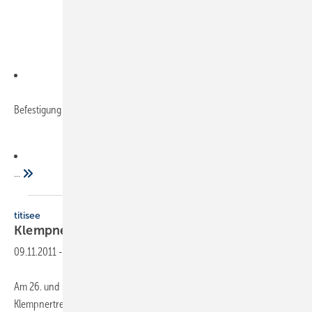
Befestigung von Solaranlagen auf Metall­dächern
...
titisee
Klempnertreff
Baden-Württemberg
09.11.2011
-
Am 26. und 27. Januar 2012 veranstaltet der Fachverband den 16.
Klempnertreff Baden-Württemberg in Titisee, im winterlichen