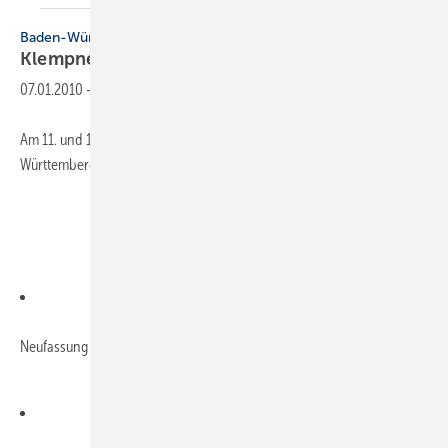
Baden-Württemberg
Klempnertreff
Baden-Württemberg
07.01.2010
-
Am 11. und 12. März 2010 findet der 14. Klempnertreff Baden-
Württemberg in Titisee statt. Folgendes Programm ist vorgesehen:
Neufassung der Klempnerfachregeln des ZVSHK