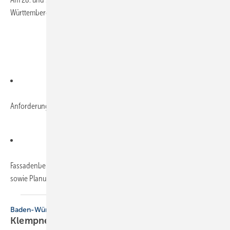
Württemberg in Titisee statt. Folgendes Programm ist vorgesehen:
Anforderungen für die Planung und Verlegung von Gründächern
Fassadenbekleidungen: Anforderungen an die Unterkonstruktion
sowie
Planung...
Baden-Württemberg
Klempnertreff in
Titisee