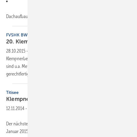
Dachaufbau, Feuchteschutz
der...
FVSHK BW
20. Klempnertreff
Baden-Württemberg
28.10.2015
-
Der Fachverband lädt die baden-württembergischen
Klempnerbetriebe zum 20 Branchentreff nach Titisee ein. Themen
sind u.a. Metallanschlüsse auf WDVS und Verhalten bei nicht
gerechtfertigten
Mängelansprüchen.
Titisee
Klempnertreff
2015
12.11.2014
-
Der nächste Klempnertreff Baden-Württemberg findet vom 29. bis 30.
Januar 2015 in Titisee statt. Es besteht ein interessantes Programm