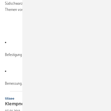
Südschwarzwald. Bei der Veranstaltung sind folgende aktuelle
Themen vorgesehen:
Befestigung von Solaranlagen auf Metalldächern
Bemessung...
titisee
Klempnertreff im
Februar