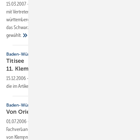
15.03.2007
-
Am 8. und 9. Februar 2007 trafen sich 90 Handwerker
mit Vertretern von Industrie und Fachhandel zum elften baden-
württembergischen Klempnertreff. Wie in den Jahren zuvor wurde
das Schwarzwaldstädtchen Titisee-Neustadt als Veranstaltungsort
gewählt.
Baden-Württemberg
Titisee
11.
Klempnertreff
15.12.2006
-
Dieser Inhalt liegt nur als PDF-Datei vor. Bitte öffnen Sie
die im Artikel verlinkte Datei, um auf den Inhalt
zuzugreifen.
Baden-Württemberg
Von Orient bis
Marketing
01.07.2006
-
Am 9. und 10. März fand der 10. Klempnertreff des
Fachverbandes Baden-Württemberg statt. Er hat sich als Treffpunkt
von Klempnerbetrieben, Herstellern und Handel etabliert. Das