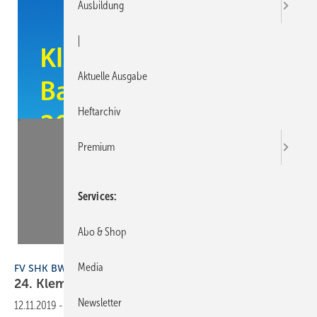
Ausbildung
|
Aktuelle Ausgabe
Heftarchiv
Premium
Services
Abo & Shop
SBZ
Media
FV SHK BW
24. Klempnertreff
Baden-Württemberg
Newsletter
12.11.2019
-
Am 6. und 7. Februar 2020 findet der 24. Klempnertreff