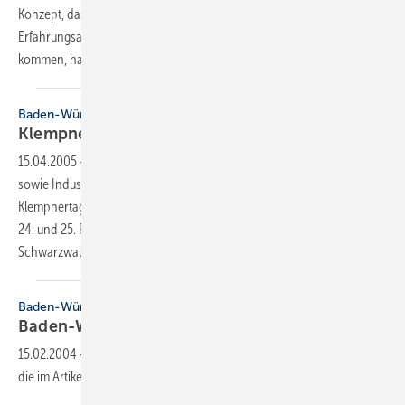
Konzept, dass neben den fachlichen Informationen auch der
Erfahrungsaustausch und die Kontakte untereinander nicht zu kurz
kommen, hat sich
bewährt.
Baden-Württemberg
Klempnertreff am
Titisee
15.04.2005
-
Bereits zum neunten Mal trafen sich 70 Handwerker
sowie Industrie- und Fachhandelsvertreter beim landesweiten
Klempnertag zum Erfahrungsund Informationsaustausch. Er fand am
24. und 25. Februar — wie schon die acht vorherigen — in Titisee im
Schwarzwald
statt.
Baden-Württemberg
Baden-Württembergischer
Klempnertreff
15.02.2004
-
Dieser Inhalt liegt nur als PDF-Datei vor. Bitte öffnen Sie
die im Artikel verlinkte Datei, um auf den Inhalt
zuzugreifen.