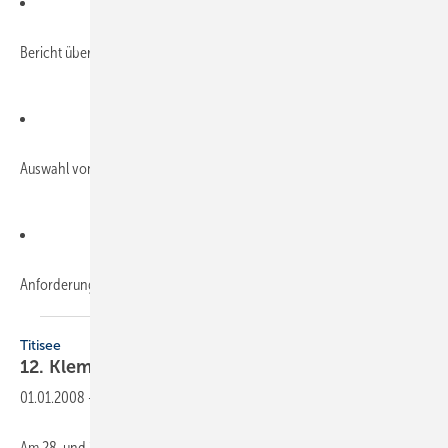
Bericht über Auszugsversuche an Haften
Auswahl von Haften in Abhängigkeit der Unterkonstruk­tion
Anforderungen der EnEV 2009 an
die...
Titisee
12.
Klempnertreff
01.01.2008
-
Am 28. und 29. Februar 2008 findet der 12. Klempnertreff Baden-