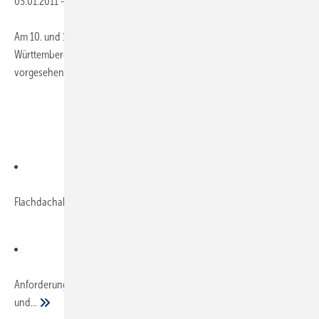
03.01.2011
-
Am 10. und 11. Februar 2011 findet der 15. Klempnertreff Baden-
Württemberg in Titisee statt. Referate zu folgenden Themen sind
vorgesehen:
Flachdachabdeckung mit integrierter Photovoltaik
Anforderung an die Versickerung von Regenwasser von Zink-
und...