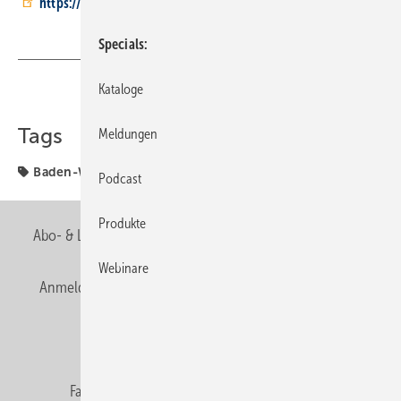
https://www.shk-bw.de/#domainwechsel
Specials
Kataloge
Teilen
Link kopieren
Tags
Meldungen
Baden-Württemberg
Fachverbände
Klempnertreff
Podcast
Produkte
Abo- & Leserservice
AGB
Alle Inhalte chronologisch
Webinare
Anmelden
Anmeldung & Registrierung
Newsletter
Datenschutz
E-Paper
Editor's choice
Fachbeiträge
Gentner Verlag
Impressum