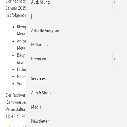
Der nächste Klempnertreff Baden-Württemberg findet vom 29. bis 30.
Ausbildung
Januar 2015 in Titisee statt. Es besteht ein interessantes Programm
mit folgenden Themen:
|
Klempner-Design, Ausführungs- und Gestaltungsbeispiele für
Aktuelle Ausgabe
Metalldächer und -fassaden sowie für Innengestaltung
Anforderungen an die Holz-Unterkonstruktion von
Heftarchiv
Metalldächern und -fassaden
Bauphysik, Anforderungen für Dampfbremsen, Trennlagen
Premium
usw.
Ladungssicherung, Bußgeld droht
Neues Verbraucherrechte-Gesetz, Fallstricke vermeiden
Services
Vorstellung von besonderen Klempnerarbeiten
Abo & Shop
Der Fachverband lädt die baden-württembergischen
Klempnerbetriebe, die Mitglieder der Innung sind, zu dieser
Media
Veranstaltung ein. Weitere Informationen gibt es telefonisch ­unter (07
11) 48 30 91 und auf:
Newsletter