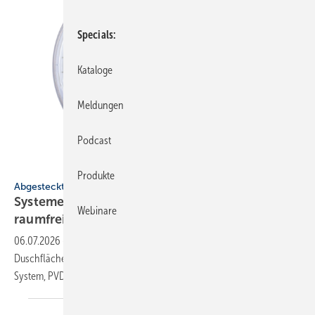
Specials
Kataloge
Meldungen
Podcast
Molliné
Produkte
Abgesteckt
Systeme für SHK-Profis: medien­be­stän­dig, tot­
Webinare
raum­frei,
subtil
06.07.2026
-
Hebeanlagen für Grauwasser, Ab­luft-WP für innen,
Dusch­flä­chen aus Mineral­guss, Unter­putz­was­ser­zäh­ler mit Koax-
System, PVD-Ober­flä­chen in
Bronze.