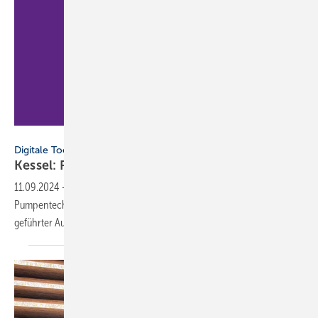
Kessel
Digitale Tools
Kessel: Planungsassistent für
Pumpentechnik
11.09.2024
-
Kessel hat sein Planungstool SmartSelect für
Pumpentechnik neu konzipiert. Eine Produktkonfiguration mit
geführter Auslegungsberechnung reduziert den
Planungsaufwand.