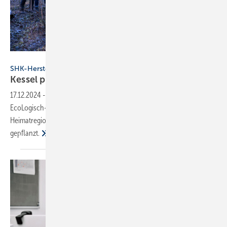
Kessel
SHK-Hersteller
Kessel pflanzt 700 Bäume im Köschinger
Forst
17.12.2024
-
Für jeden Teilnehmer der bundesweiten Roadshow
EcoLogisch-Tour haben Azubis von Kessel in der
Heimatregion des Entwässerungsspezialisten einen Baum
gepflanzt.