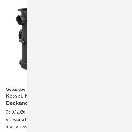
Kessel
Gebäudeentwässerung
Kessel: He­be­an­la­gen ohne
De­cken­durch­brü­che
06.07.2026
-
Kessel bietet zwei neue Systemlösungen für
Rückstauschutz und Be-/Entlüftung von Hebeanlagen, die den
Installationsaufwand reduzieren und Deckendurchbrüche