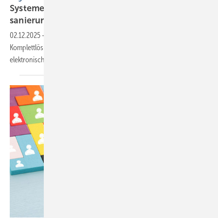
Systeme für SHK-Profis: lei­se, viel­sei­tig,
sa­nie­rungs­freund­lich
02.12.2025
-
L/W-WP mit hohem Effizienzwert, Fettabscheider-
Komplettlösung, Verschraubungsset, smarte Urinalspülung,
elektronischer Mischer für konstante
Trinkwassertemperatur.