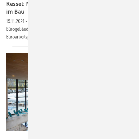
Kessel: Neues Multifunktionales Bürogebäude
im
Bau
15.11.2021
-
Kessel feiert Richtfest des neuen multifunktionalen
Bürogebäudes. Nach Fertigstellung wird es Platz für 200
Büroarbeitsplätze und 26 Besprechungsräume
bieten.
Bild: Kessel