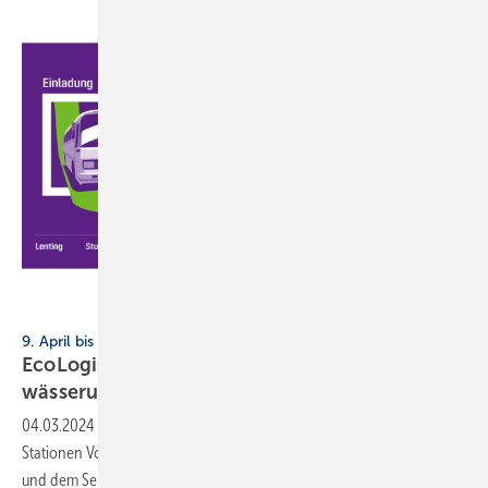
Kessel AG
9. April bis 16. Mai, Roadshow
EcoLogisch-Tour von Kessel: Hybrid-Ent­
wässerung und
Nach­haltig­keit
04.03.2024
-
Besucher der Kessel-Roadshow können an acht
Stationen Vorträge und Schulungen zu Ecolift-Hybrid-Hebeanlagen
und dem Servicetool SmartSelect
erleben.