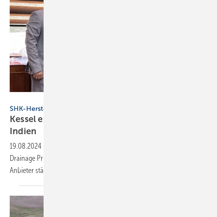
Kessel
SHK-Hersteller
Kessel expandiert mit Joint Venture nach
Indien
19.08.2024
-
Mit der Gründung des Joint Ventures „Kessel India
Drainage Private Limited“ will Kessel seine Position als internationaler
Anbieter
stärken.