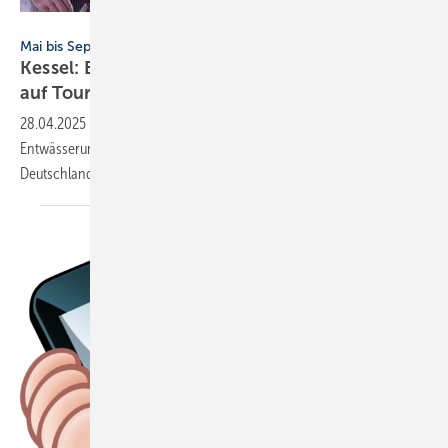
Kessel
Mai bis September 2025, Roadshow
Kessel: Entwässerung für gewerb­liche Küchen
auf
Tour
28.04.2025
-
Das neue Kessel-Event „DeepDive“ ­taucht ein in die
Entwässe­rungs­technik gewerb­licher Küchen – an 6 Termi­nen in
Deutschland und
Österreich.