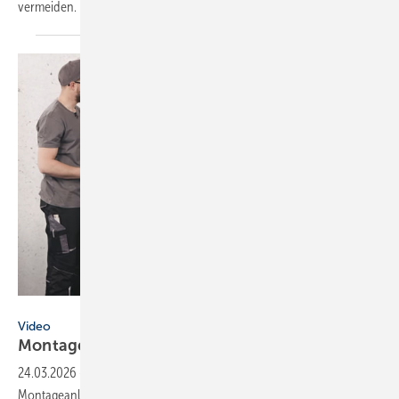
vermeiden.
Wolf
Video
Montageanleitungen fürs
SHK-Fachhandwerk
24.03.2026
-
SHK-Hersteller unterstützen Handwerker mit Video-
Montageanleitungen oder live beim Kundendienst – und sie stellen