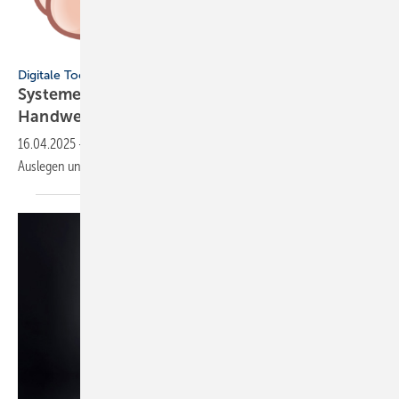
Christos Georghiou - stock.adobe.com
Digitale Tools
Systeme auslegen: Digitale Tools für SHK-
Handwerker im
Überblick
16.04.2025
-
Im Beitrag stellen wir prak­tische digi­tale Helfer­lein zum
Aus­legen unter­schied­licher Anlagen aus dem SHK-Bereich
vor.