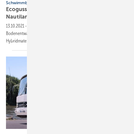
Schwimmbadentwässerung
Ecoguss: Robuste Abläufe fürs Erlebnisbad
Nautiland
13.10.2021
-
Beim Neubau des Nautilands wurden für die
Bodenentwässerung Abläufe aus Ecoguss eingesetzt. Nur das
Hybridmaterial konnte die hohen Anforderungen
erfüllen.
Kessel AG