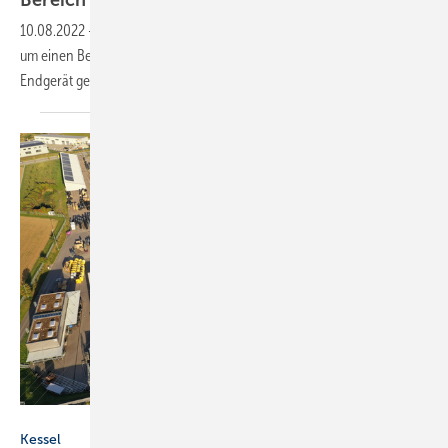
10.08.2022
-
Die Kessel AG hat ihren Planungsassistenten SmartSelect
um einen Bereich für Ablauftechnik ergänzt. Damit kann auf jedem
Endgerät geplant
werden.
Kessel AG
Kessel