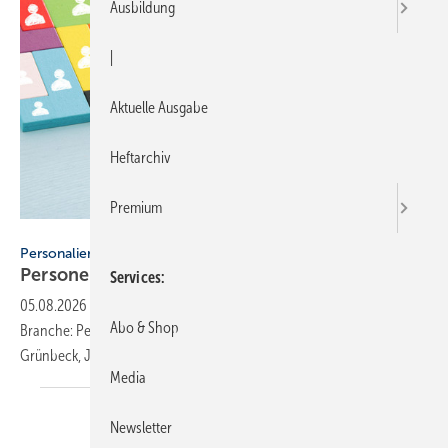
Ausbildung
|
Aktuelle Ausgabe
Heftarchiv
Premium
tomertu - stock.adobe.com
Personalien
Personelle Veränderungen in der
SHK-Branche
Services
05.08.2026
-
Neue Gesichter und wichtige Übergaben prägen die
Abo & Shop
Branche: Personalwechsel bei Raab-Gruppe, BDR Thermea, Kessel,
Grünbeck, Johnson Controls, Vitramo und
Orben.
Media
Newsletter