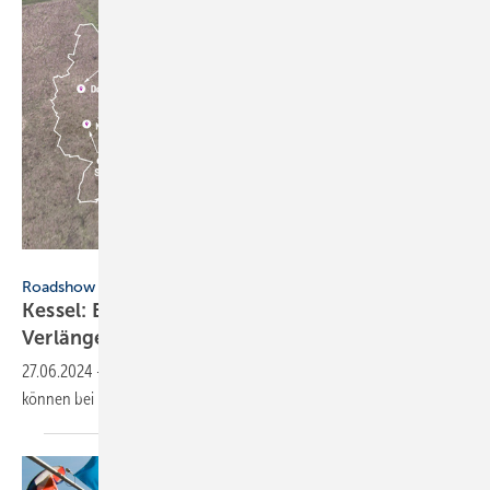
Kessel
Roadshow
Kessel: EcoLogisch-Tour geht in die
Ver­länger­ung
27.06.2024
-
Der EcoLogisch-Bus war von April bis Juni auf Tour. Jetzt
können bei Kessel individuelle Stationen gebucht
werden.