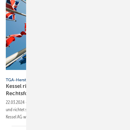
marqs - stock.adobe.com
TGA-Hersteller
Kessel richtet sich international aus und ändert
Rechtsform
22.03.2024
-
Entwässerungsspezialist Kessel ändert die Rechtsform
und richtet sich als Unternehmensgruppe international aus. Konkret:
Kessel AG wird Kessel SE + Co.
KG.