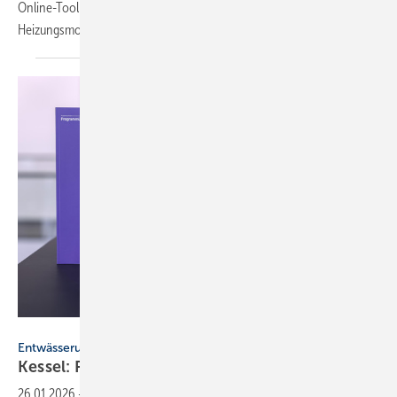
Online-Tool zu RLT-Anla­gen und Cosmo Energie­spar­rech­ner für die
Hei­zungs­mo­der­ni­sie­rung.
Kessel
Entwässerungstechnik
Kessel: Pro­gramm­über­sicht
2026
26.01.2026
-
Entwässerungsspezialist Kessel stellt mit seiner neuen