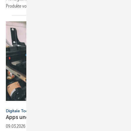
Produkte vor. Eine
Auswahl.
SkyLine - stock.adobe.com
Digitale Tools
Apps und Soft­ware für Hand­werker und
Planer
09.03.2026
-
Neu dabei: ViSoft Viplan für die Bad­planung, FGK-