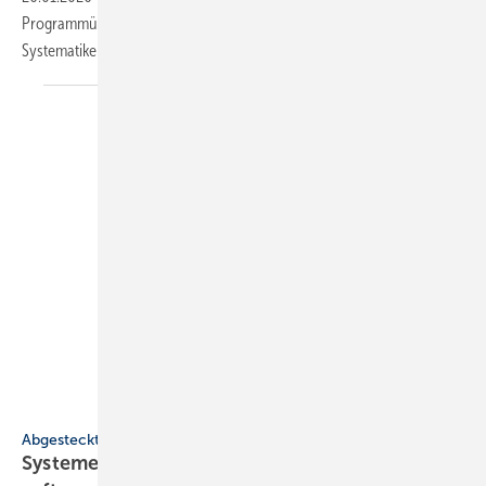
Programmübersicht 2026 über 3000 Artikel, Produktneuheiten und
Systematiken
vor.
Kessel
Abgesteckt
Systeme für SHK-Profis: uni­ver­sell, be­heiz­bar,