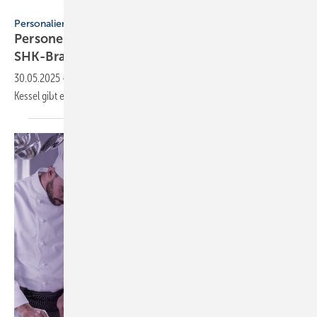
tomertu - stock.adobe.com
Personalien
Personelle Veränderungen in der TGA+E /
SHK-Branche
30.05.2025
-
Bei Wera Werkzeuge, GF Piping Systems, Rehau, und
Kessel gibt es Neuigkeiten aus dem
Personalwesen.