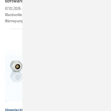
soft­ware­ge­stützt
07.01.2026
-
Universal-Übergangsfitting, beheizbare
Wandverkleidung, modularer Pumpen-Einbausatz, Soft­ware­mo­dul zur
Wär­me­pum­pen-Aus­le­gung, de­sign­ori­en­tier­te
Ar­ma­tu­ren.
Hummel
Abgesteckt