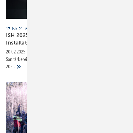
Geberit
17. bis 21. März 2025, Frankfurt
ISH 2025: Sanitär-, Montage- und
Installationstechnik
20.02.2025
-
SBZ präsentiert angekündigte Neuheiten aus dem
Sanitärbereich zur Inspiration Ihrer Messeplanung für die ISH
2025.