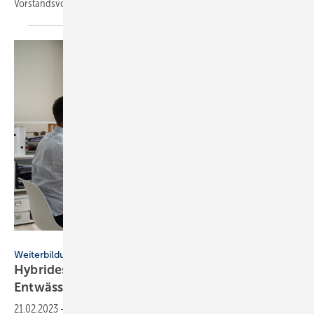
Vorstandsvorsitzenden.
Andrey Popov - stock.adobe.com
Weiterbildung
Hybrides Schulungsangebot zu
Entwässerungslösungen
21.02.2023
-
Kessel bietet in 2023 erneut ein Aus- und