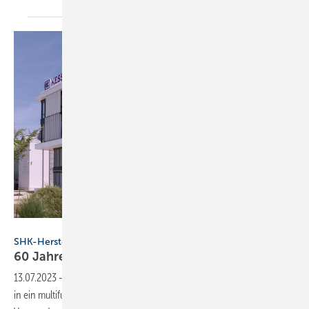
Kessel AG
SHK-Hersteller bauen
60 Jahre Kessel AG: Das ist
neu
13.07.2023
-
Zum 60-jährigen Firmenjubiläum investierte die Kessel AG
in ein multifunktionales Bürogebäude und ernennt einen neuen