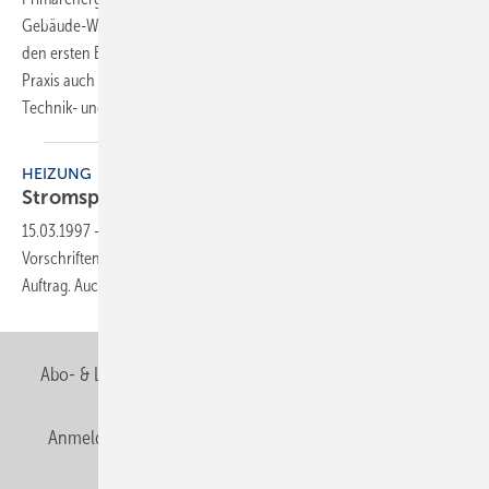
Gebäude-Wärmebedarfs. Für die Heizungsanlage bedeutet dies auf
den ersten Blick ein geringerer Leistungsbedarf. Doch ist dies in der
Praxis auch so? Welche weiteren Auswirkungen ergeben sich für die
Technik- und
Marktentwicklung?
HEIZUNG
Stromsparende
Pumpen
15.03.1997
-
Die Novellierung von energierechtlichen Normen und
Vorschriften brachte der Heizungsbranche schon so manchen
Auftrag. Auch derzeit werden in Bonn neue Dinge
ausgeheckt.
Abo- & Leserservice
AGB
Alle Inhalte chronologisch
Anmelden
Anmeldung & Registrierung
Newsletter