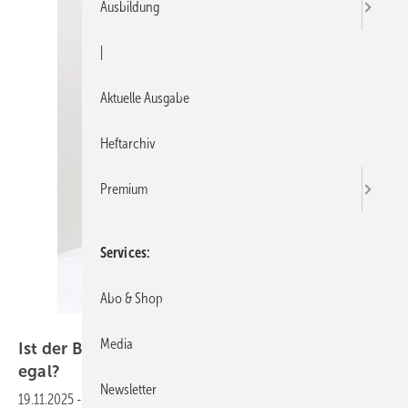
Ausbildung
|
Aktuelle Ausgabe
Heftarchiv
Premium
Services
Abo & Shop
Bild: SBZ
Media
Ist der Bundespolitik die Heizungsbranche
egal?
Newsletter
19.11.2025
-
Pro