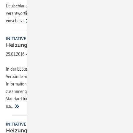
Deutschland und damit für die Marken Brötje, Remeha und SenerTec
verantwortlich. SBZ hat den 41-Jährigen gefragt, wie er die Lage
einschätzt.
INITIATIVE EEBUS
Heizungsbranche im Internet of
Things
25.01.2016
-
In der EEBus Initiative haben sich internationale Unternehmen und
Verbände mit den Schwerpunkten Elektronik, Energie sowie
Informations- und Kommunikationstechnologie
zusammengeschlossen, um einen internationalen Vernetzungs-
Standard für elektronische Geräte zu entwickeln. Mitglieder sind
u.a...
INITIATIVE EEBUS
Heizungsbranche kooperiert im Internet of