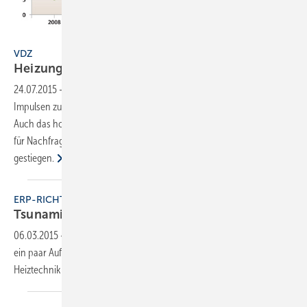
VDZ
VDZ
Heizungsbranche
2014
24.07.2015
-
Die Heizungswirtschaft profitiert von staatlichen
Impulsen zur Modernisierung und von der stabilen Baukonjunktur.
Auch das hohe Durchschnittsalter von Heizungsanlagen sorgt weiter
für Nachfrage. Der Gesamtumsatz der Branche ist 2014 um 1,2%
gestiegen.
ERP-RICHTLINIE
Tsunami nimmt Kurs auf
Heizungsbranche
06.03.2015
-
Mit der ErP-Richtlinie kommt weitaus mehr auf sie zu, als
ein paar Aufkleber mit Energieeffizienzklassen - 2015 wird die
Heiztechnik
umgekrempelt.