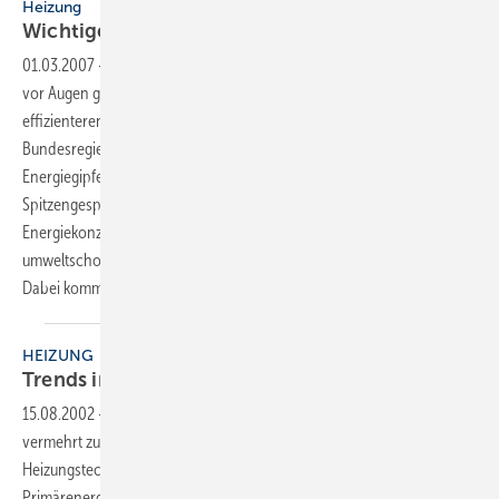
Heizung
Wichtige Impulse für die
Heizungsbranche
01.03.2007
-
Die globale Energiesituation hat den politischen Kräften
vor Augen geführt, dass großer Handlungsbedarf im Sinne eines
effizienteren Umgangs mit Energie besteht. Deshalb hat die
Bundesregierung Vertreter aus Politik, Wirtschaft und Forschung zum
Energiegipfel zusammengerufen. In insgesamt drei
Spitzengesprächen sollen die Grundlagen für ein nationales
Energiekonzept erarbeitet werden, das den Weg zu einer sicheren,
umweltschonenden und wirtschaftlichen Energieversorgung weist.
Dabei kommt der Gebäudebeheizung eine Schlüsselrolle
zu.
HEIZUNG
Trends in der
Heizungsbranche
15.08.2002
-
Die neue Energieeinsparverordnung (EnEV) führt
vermehrt zu Diskussionen über die künftige Entwicklung der
Heizungstechnik. Denn aus der Begrenzung des
Primärenergieverbrauchs resultiert tendenziell die Absenkung des