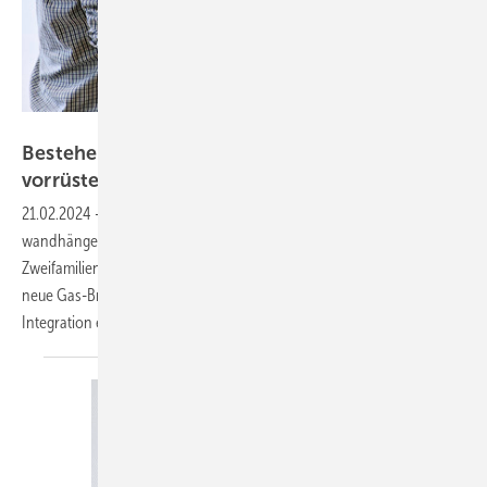
Bild: Brötje
Bestehende Gas-Kess el gesetzes­konform
vorrüsten
21.02.2024
-
Brötje hat mit dem Kit 65 ein Umrüstset entwickelt, um
wandhängende Gas-Brennwertkessel und Wärmepumpe im Ein- und
Zweifamilienhaus miteinander zu verbinden. Diese Schnittstelle macht
neue Gas-Brennwertkessel hybridfähig und bereitet sie auf die
Integration einer erst später erworbenen Wärmepumpe
vor.