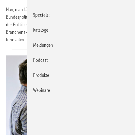
Nun, man könnte meinen: Ja, die Heizungsbranche ist der
Specials
Bundespolitik völlig egal. Aber vielleicht ist es noch schlimmer: Sie ist
der Politik egal, solange sie nicht zu unbequem wird. Alle
Kataloge
Branchenakteure stehen bereit, die Wärmewende zu stemmen,
Innovationen einzubauen, Arbeitsplätze zu
sichern...
Meldungen
Podcast
Produkte
Webinare