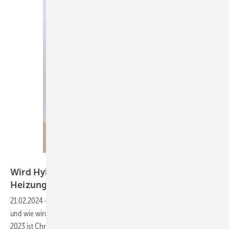
Bild: Brötje
Wird Hybrid das große Thema in der
Heizungsbranche?
21.02.2024
-
Wie stellt sich die aktuelle Situation im Wärmemarkt dar
und wie wird sich die Zukunft des Heizens entwickeln? Seit Januar
2023 ist Christian Sieg Geschäftsführer der BDR Thermea Gruppe in