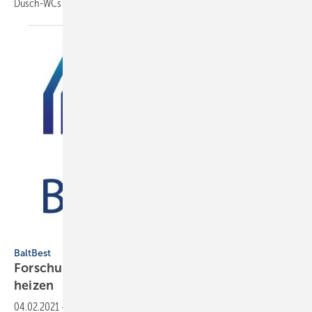
Dusch-WCs zum Einsatz kommen
könnte.
BaltBest
BaltBest
Forschungsprojekt BaltBest: Klimaschonend
heizen
04.02.2021
-
Das Forschungsprojekt BaltBest deckt