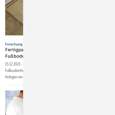
Hochschule Schmalkalden
Forschung
Fertigparkett-Kleber ist zugleich die
Fußbodenheizung
15.12.2021
-
Bei einer in Fertigparkettböden integrierten
Fußbodenheizung erzeugt der Klebstoff unter der Nutzschicht beim
Anlegen einer elektrischen Spannung
Wärme.