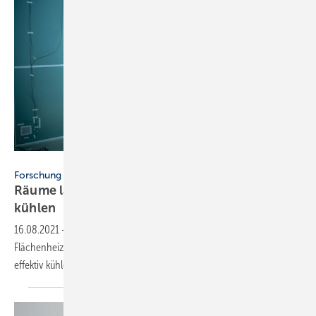
Fraunhofer IBP
Forschung
Räume lassen sich auch über Heizkörper
kühlen
16.08.2021
-
Kann man über normale Heizkörper, Radiatoren und
Flächenheizungen mit Wärmepumpen im Umkehrbetrieb Räume
effektiv kühlen? Das IBP hat dies
analysiert.