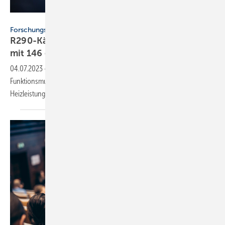
Fraunhofer ISE / Dirk Mahler
Forschungsprojekt
R290-Kältekreis liefert 11,4 kW Heizleistung
mit 146 g
Propan
04.07.2023
-
Das Fraunhofer-Institut ISE hat ein Kältekreis-
Funktionsmuster für eine Sole/Wasser-Wärmepumpe mit 11,4 kW
Heizleistung und 146 g R290 (Propan)
entwickelt.