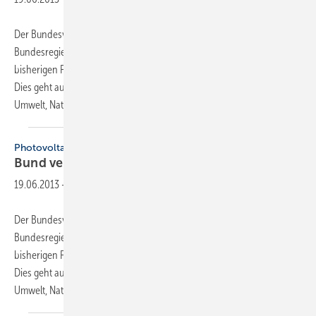
Der Bundesverband Solarwirtschaft begrüßt die Bekanntmachung der
Bundesregierung, anwendungsnahe F&E-Projekte zusätzlich zur
bisherigen Förderung mit bis zu 50 Millionen Euro zu unterstützen.
Dies geht aus einer aktuellen Mitteilung der Bundesministerien für
Umwelt, Naturschutz
und...
Photovoltaik
Bund verstärkt
Forschung
19.06.2013
-
Der Bundesverband Solarwirtschaft begrüßt die Bekanntmachung der
Bundesregierung, anwendungsnahe F&E-Projekte zusätzlich zur
bisherigen Förderung mit bis zu 50 Millionen Euro zu unterstützen.
Dies geht aus einer aktuellen Mitteilung der Bundesministerien für
Umwelt, Naturschutz
und...