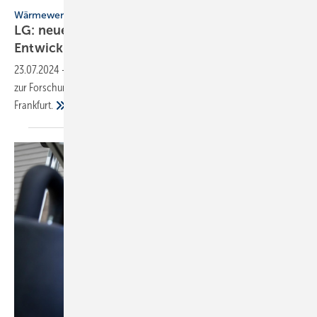
Wärmewende
LG: neues Forschungs- und
Ent­wick­lungs­zen­trum
23.07.2024
-
LG Electronics etabliert ein neues Air Solution Zentrum
zur Forschung und Entwicklung von Heiz- und Belüftungslösungen in
Frankfurt.