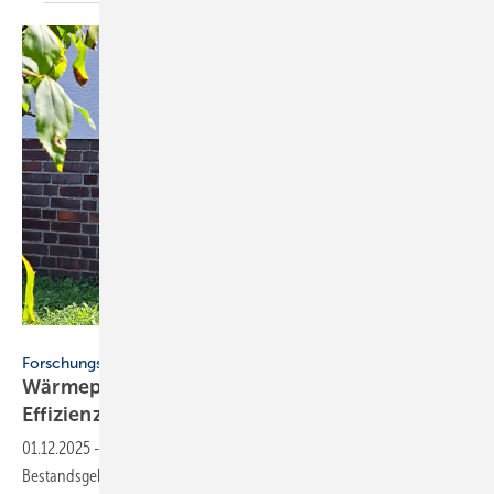
IWU / Marc Großklos
Forschungsprojekt
Wärmepumpen im Altbau: Stu­die be­legt
Ef­fi­zi­enz
01.12.2025
-
Eine Untersuchung des IWU in 48 hessischen
Bestandsgebäuden zeigt, dass Wärmepumpen auch in älteren,