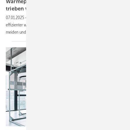
Wärmepumpen können mit KI effi­zien­ter be­
trieben
werden
07.01.2025
-
Wärme­pumpen können mit künst­licher Intelli­genz (KI)
effi­zien­ter wer­den: Fehler­haf­te Ge­räte­ein­stel­lun­gen las­sen sich ver­
mei­den und der Be­trieb
opti­mie­ren.
Witte Wattendorff