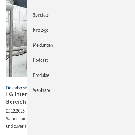
Specials
Kataloge
Meldungen
Podcast
Produkte
LG Electronics
Dekarbonisierung
Webinare
LG intensiviert inter­na­tio­nale For­schung im
Bereich
Wärme­pumpen
23.12.2025
-
LG Electronics treibt seine For­schun­gen voran, um
Wärme­pum­pen zu ent­wi­ckeln, die in allen Klima­zonen ener­gie­effi­zient
und zuver­lässig
arbeiten.