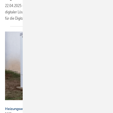
22.04.2025
-
Hottgenroth Software beteiligt sich an der Entwicklung
digitaler Lösungen im Rahmen des Forschungsprojekts Construct-X
für die Digitalisierung des
Bauwesens.
Fraunhofer ISE
Heizungswende