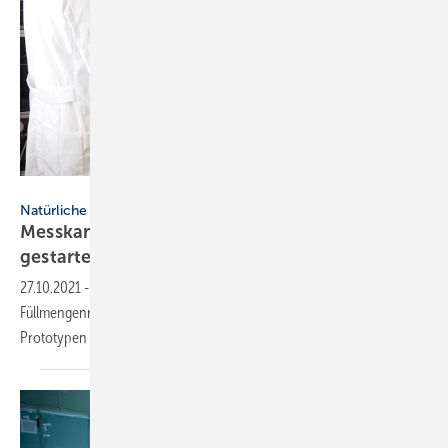
Fraunhofer ISE
Natürliche Kältemittel
Messkampagne für Propan-Wärmepumpen
gestartet
27.10.2021
-
In einer Kreuzevaluation testet das Fraunhofer ISE zur
Füllmengenreduktion von Propan-Wärmepumpen 40 bis 80
Prototypen in verschiedenen
Konstellationen.