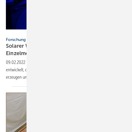
Heiko Grandel
Forschung
Solarer Wasserstoff: Mit
Einzelmolekülkatalysator auch
nachts
09.02.2022
-
Forscher haben einen Einzelmolekülkatalysator
entwickelt, der solaren Wasserstoff zeitversetzt bei Dunkelheit
erzeugen und Lichtenergie speichern
kann.