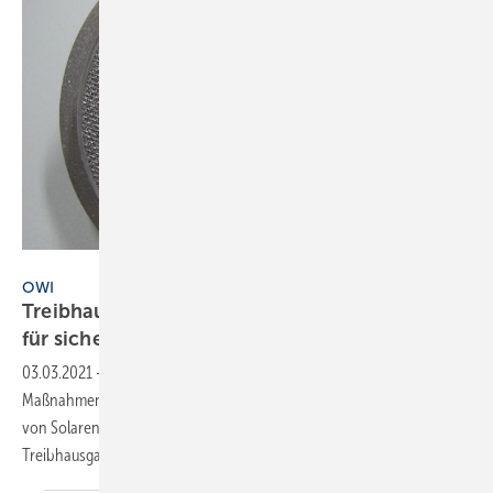
OWI
OWI
Treibhausgasarme Brennstoffe: Untersuchung
für sicheren Betrieb von
Ölheizungen
03.03.2021
-
CO2-Fußabdruck beim Heizen verringern: Zusätzlich zu
Maßnahmen der Energieeinsparung wie Dämmung oder Einbindung
von Solarenergie auch zunehmend Heizöl mit reduzierten
Treibhausgasemissionen
einsetzen.