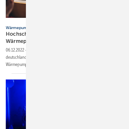
kasto - stock.adobe.com
Wärmepumpe
Hochschule Karlsruhe: Neue
Wärmepumpen-Professur
06.12.2022
-
Mit Unterstützung dieser 5 Unternehmen kann die
deutschlandweit erste Stiftungsprofessur für
Wärmepumpentechnologie an der HKA eingerichtet
werden.