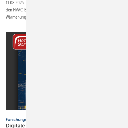
11.08.2025
-
MBT Climate hat in Padua ein Forschungszentrum für
den HVAC-Bereich in Betrieb genommen. Fokus liegt auf
Wärmepumpen und natürlichen
Kältemitteln.
Hottgenroth Software
Forschungsprojekt
Digitale Standards, Werk­zeu­ge und
Ab­läu­fe