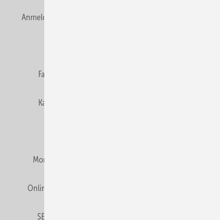
Anmelden
Anmeldung & Registrierung
Newsletter
Datenschutz
E-Paper
Editor's choice
Fachbeiträge
Gentner Verlag
Impressum
Karriere bei Gentner
Team
Mediaservice
Mitgliedschaften und Engagement
Montagezeiten Heizung
Montagezeiten Sanitär
Online Mediadaten
Privacy Manager
RSS-Feed
SBZ abonnieren
Veranstaltungen / Webinare