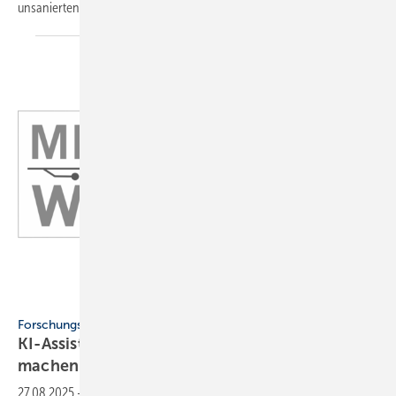
unsanierten und teilsanierten Objekten zuverlässig
arbeiten.
ZVSHK
Forschungsprojekt
KI-Assistenz soll Hei­zungs­war­tung ef­fi­zi­en­ter
ma­chen
27.08.2025
-
Im Forschungsprojekt „Meisterwärme“ soll die Wartung