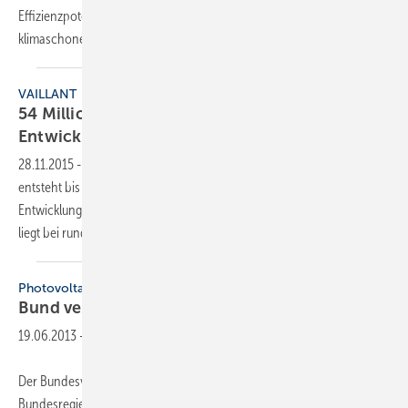
Effizienzpotenziale in Anlagentechnik und Nutzerverhalten für
klimaschonendes Heizen in der Wohnungswirtschaft
auf.
VAILLANT
54 Millionen Euro für Forschung und
Entwicklung
28.11.2015
-
In Remscheid, dem Stammsitz der Vaillant Group,
entsteht bis zum Jahr 2018 ein neues Zentrum für Forschung und
Entwicklung. Die Gesamtinvestition für die Errichtung des Zentrums
liegt bei rund 54 Millionen
Euro.
Photovoltaik
Bund verstärkt
Forschung
19.06.2013
-
Der Bundesverband Solarwirtschaft begrüßt die Bekanntmachung der
Bundesregierung, anwendungsnahe F&E-Projekte zusätzlich zur