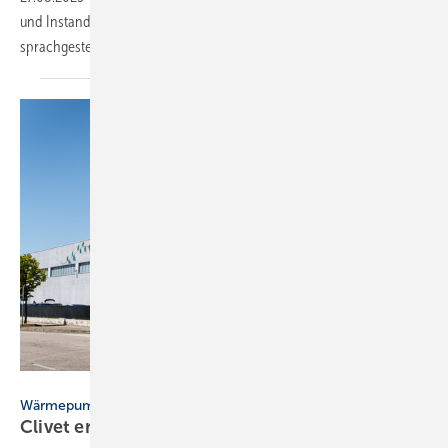
und Instandhaltung von Heizungsanlagen mithilfe eines
sprachgesteuerten KI-Assistenzsystems modernisiert
werden.
Clivet / AF_Photo
Wärmepumpe
Clivet eröffnet For­schungs­zen­trum in
Pa­dua