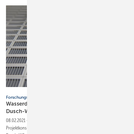
Fraunhofer ISIT
Forschungsprojekt
Wasserdesinfektion: Mini-Ozongenerator für
Dusch-WCs
08.02.2021
-
In einem Forschungsprojekt entwickelt ein
Projektkonsortium einen miniaturisierten Ozongenerator, der auch in