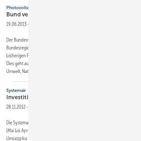
Photovoltaik
Bund verstärkt
Forschung
19.06.2013
-
Der Bundesverband Solarwirtschaft begrüßt die Bekanntmachung der
Bundesregierung, anwendungsnahe F&E-Projekte zusätzlich zur
bisherigen Förderung mit bis zu 50 Millionen Euro zu unterstützen.
Dies geht aus einer aktuellen Mitteilung der Bundesministerien für
Umwelt, Naturschutz
und...
Systemair
Investitionen in Forschung und
Entwicklung
28.11.2012
-
Die Systemair-Gruppe erwirtschaftete im Geschäftsjahr 2011/2012
(Mai bis April) einen Umsatz von 448 Millionen Euro. Dies ist ein
Umsatzplus von 15 % gegenüber dem Vorjahr. In Deutschland konnte