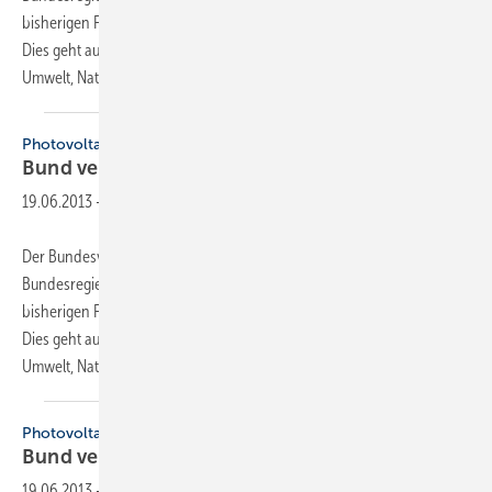
bisherigen Förderung mit bis zu 50 Millionen Euro zu unterstützen.
Dies geht aus einer aktuellen Mitteilung der Bundesministerien für
Umwelt, Naturschutz
und...
Photovoltaik
Bund verstärkt
Forschung
19.06.2013
-
Der Bundesverband Solarwirtschaft begrüßt die Bekanntmachung der
Bundesregierung, anwendungsnahe F&E-Projekte zusätzlich zur
bisherigen Förderung mit bis zu 50 Millionen Euro zu unterstützen.
Dies geht aus einer aktuellen Mitteilung der Bundesministerien für
Umwelt, Naturschutz
und...
Photovoltaik
Bund verstärkt
Forschung
19.06.2013
-