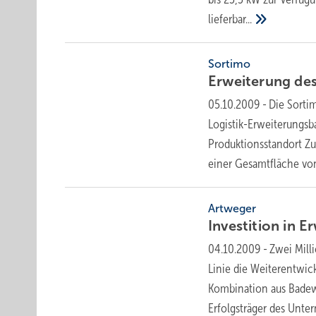
lieferbar...
Sortimo
Erweiterung de
05.10.2009
-
Die Sorti
Logistik-Erweiterungsba
Produktionsstandort Zu
einer Gesamtfläche v
Artweger
Investition in 
04.10.2009
-
Zwei Mill
Linie die Weiterentwic
Kombination aus Badew
Erfolgsträger des
Unter