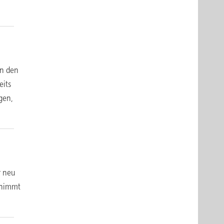
in den
eits
gen,
r neu
ernimmt