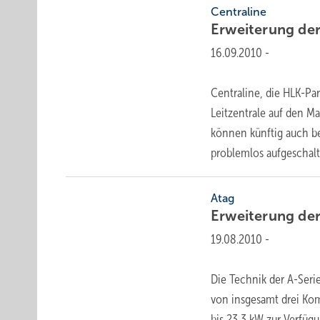
Centraline
Erweiterung de
16.09.2010
-
Centraline, die HLK-Pa
Leitzentrale auf den M
können künftig auch b
problemlos
aufgeschalte
Atag
Erweiterung der
19.08.2010
-
Die Technik der A-Seri
von insgesamt drei Kom
bis 23,3 kW zur Verfüg