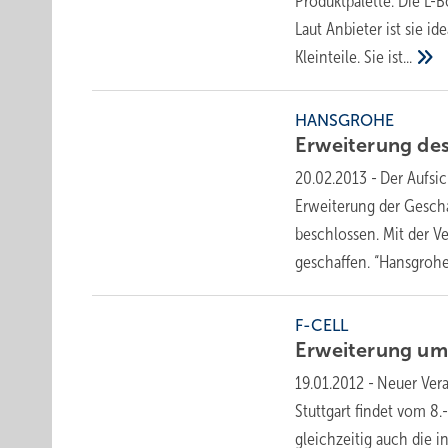
Produktpalette. Die L-
Laut Anbieter ist sie i
Kleinteile. Sie
ist...
HANSGROHE
Erweiterung de
20.02.2013
-
Der Aufsi
Erweiterung der Geschä
beschlossen. Mit der V
geschaffen. “Hansgroh
F-CELL
Erweiterung u
19.01.2012
-
Neuer Vera
Stuttgart findet vom 8.
gleichzeitig auch die 