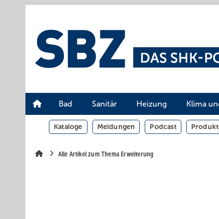
Springe
Springe
Springe
auf
auf
auf
Hauptinhalt
Hauptmenü
SiteSearch
Bad
Sanitär
Heizung
Klima un
Kataloge
Meldungen
Podcast
Produkt
Alle Artikel zum Thema Erweiterung