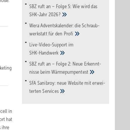
röße.
SBZ ruft an – Folge 5: Wie wird das
SHK-Jahr
2026?
Wera Adventskalender: die Schraub­
werk­statt für den
Pro­fi
Live-Video-Support im
SHK-Handwerk
SBZ ruft an – Folge 2: Neue Erkennt­
keting
nisse beim
Wärme­pumpen­test
SFA Sanibroy: neue Web­site mit erwei­
terten
Services
cell in
ort hat
 ihre