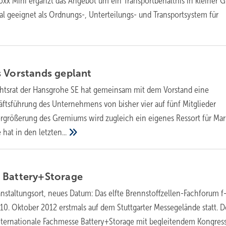
Boxx Mini ergänzt das Angebot um ein Transportbehältnis in kleiner G
deal geeignet als Ordnungs-, Unterteilungs- und Transportsystem für
s Vorstands
geplant
chtsrat der Hansgrohe SE hat gemeinsam mit dem Vorstand eine
ftsführung des Unternehmens von bisher vier auf fünf Mitglieder
ergrößerung des Gremiums wird zugleich ein eigenes Ressort für Mar
e hat in den
letzten...
m
Battery+Storage
nstaltungsort, neues Datum: Das elfte Brennstoffzellen-Fachforum f-
-10. Oktober 2012 erstmals auf dem Stuttgarter Messegelände statt. D
internationale Fachmesse Battery+Storage mit begleitendem Kongress