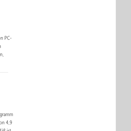
en PC-
n
n,
rogramm
on 4,9
äß ist