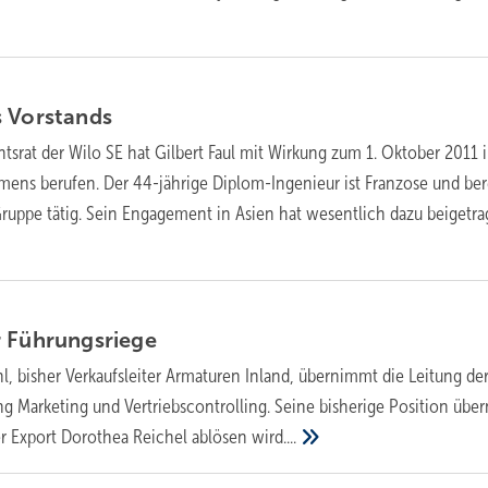
s
Vorstands
htsrat der Wilo SE hat Gilbert Faul mit Wirkung zum 1. Oktober 2011 
ens berufen. Der 44-jährige Diplom-Ingenieur ist Franzose und ber
 Gruppe tätig. Sein Engagement in Asien hat wesentlich dazu beigetra
r
Führungsriege
l, bisher Verkaufsleiter Armaturen Inland, übernimmt die Leitung de
ng Marketing und Vertriebscontrolling. Seine bisherige Position üb
ter Export Dorothea Reichel ablösen
wird....