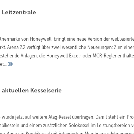
r
Leitzentrale
rtnermarke von Honeywell, bringt eine neue Version der webbasiert
arkt. Arena 2.2 verfügt über zwei wesentliche Neuerungen: Zum eine
estehende Anlagen, die Honeywell Excel- oder MCR-Regler enthalte
t...
 aktuellen
Kesselserie
e wurde jetzt auf weitere Atag-Kessel übertragen. Damit steht ein P
bikesseln und einem zusätzlichen Solokessel im Leistungsbereich v
ung. Auch ein Kombikessel mit integriertem Membranausdehnungsgef