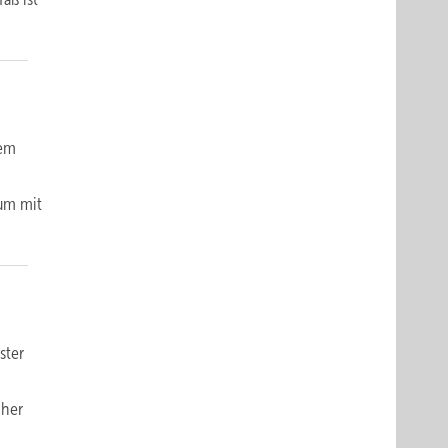
nem
rum mit
ster
cher