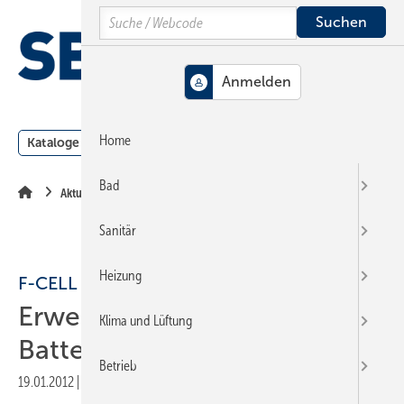
Springe
Springe
Springe
Search
auf
auf
auf
Hauptinhalt
Hauptmenü
SiteSearch
MENÜ
Home
Kataloge
Meldungen
Podcast
Produkte
Webin
Bad
Aktuelle Meldung
Sanitär
Heizung
F-CELL
Erweiterung um
Klima und Lüftung
Battery+Storage
Betrieb
19.01.2012
|
Druckvorschau