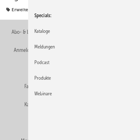
Erweiterung
Specials
Kataloge
Abo- & Leserservice
AGB
Alle Inhalte chronologisch
Meldungen
Anmelden
Anmeldung & Registrierung
Newsletter
Podcast
Datenschutz
E-Paper
Editor's choice
Produkte
Fachbeiträge
Gentner Verlag
Impressum
Webinare
Karriere bei Gentner
Team
Mediaservice
Mitgliedschaften und Engagement