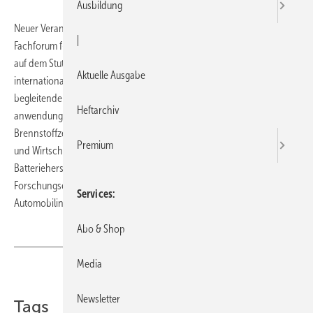
Ausbildung
Neuer Veranstaltungsort, neues Datum: Das elfte Brennstoffzellen-
|
Fachforum f-cell in Stuttgart findet vom 8.-10. Oktober 2012 erstmals
auf dem Stuttgarter Messegelände statt. Dort hat gleichzeitig auch die
Aktuelle Ausgabe
internationale Fachmesse Battery+Storage mit
begleitendem Kongress ihre Premiere. f-cell zieht als internationales
Heftarchiv
anwendungsorientiertes Forum zu allen Einsatzfeldern der
Brennstoffzelle Experten und Entscheider aus Wissenschaft, Technik
Premium
und Wirtschaft an. Battery+Storage richtet sich an Fachleute von
Batterieherstellern, Systemintegratoren, Energieversorgern,
Forschungseinrichtungen, von Dienstleistern und aus der
Services
Automobilindustrie.
Abo & Shop
Media
Teilen
Link kopieren
Newsletter
Tags