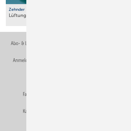
Zehnder
Lüftungssysteme für luftdichte
Gebäude
Abo- & Leserservice
AGB
Alle Inhalte chronologisch
Anmelden
Anmeldung & Registrierung
Newsletter
Datenschutz
E-Paper
Editor's choice
Fachbeiträge
Gentner Verlag
Impressum
Karriere bei Gentner
Team
Mediaservice
Mitgliedschaften und Engagement