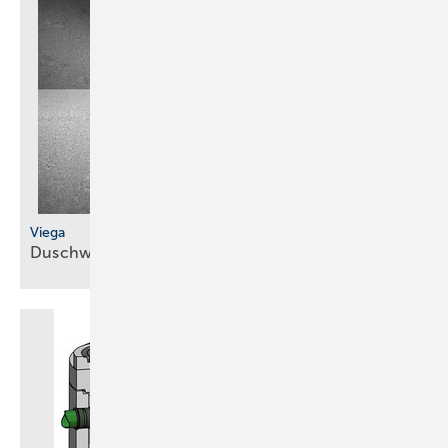
Viega
Duschwannenablauf in siebter
Generation