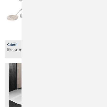
Caleffi
Elektronischer Mischer für
­Trinkwasseranlagen