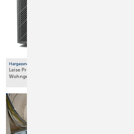
Harg assner
Leise Propan-­Wärmepumpe für eng bebaute
Wohngebiete