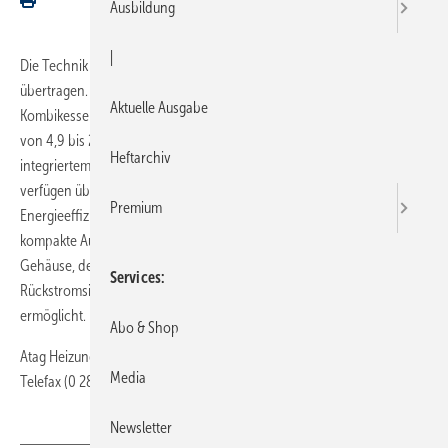
Ausbildung
|
Die Technik der A-Serie wurde jetzt auf weitere Atag-Kessel
übertragen. Damit steht ein Programm von insgesamt drei
Aktuelle Ausgabe
Kombikesseln und einem zusätzlichen Solokessel im Leistungsbereich
von 4,9 bis 23,3 kW zur Verfügung. Auch ein Kombikessel mit
Heftarchiv
integriertem Membranausdehnungsgefäß ist lieferbar. Die Geräte
verfügen über eine integrierte Heizkreispumpe der
Premium
Energieeffizienzklasse A. Weitere Eigenschaften aller A-Kessel sind
kompakte Außenmaße von 50cm Breite, ein spritzwassergeschützes
Gehäuse, der Edelstahlglattrohrwärmetauscher und eine integrierte
Services
Rückstromsicherung, die auch den Einsatz bei Mehrfachbelegung
ermöglicht.
Abo & Shop
Atag Heizungstechnik · 46399 Bocholt · Telefon (0 28 71) 2 38 08 86 ·
Media
Telefax (0 28 71) 2 38 41 45 ·
https://www.atagheizungstechnik.de/
Newsletter