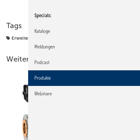
Teilen
Link kopieren
Specials
Tags
Kataloge
Erweiterung
Produkte
Meldungen
Weitere Inhalte
Podcast
Produkte
Webinare