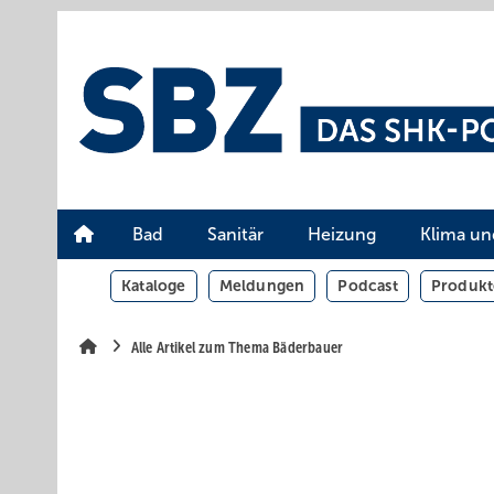
Springe
Springe
Springe
auf
auf
auf
Hauptinhalt
Hauptmenü
SiteSearch
Bad
Sanitär
Heizung
Klima un
Kataloge
Meldungen
Podcast
Produkt
Alle Artikel zum Thema Bäderbauer