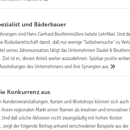
ezialist und
Bäderbauer
ahrungen sind Hans-Gerhard Beuttenmüllers liebste Lehrfibel. Und d
ne Risikobereitschaft damit, daß nur wenige “Selbstversuche“ zu Verl
ttel seines Jahresumsatzes tätigt das Unternehmen Dautel & Beutten
 Ziel ist es, diesen Anteil weiter auszudehnen. Spürbar positiv wirke
ei Ausstellungen des Unternehmens und ihre Synergien
aus.
die Konkurrenz
aus
gen Kundenveranstaltungen, Kursen und Workshops können sich auch
ihrem regionalen Markt einen Namen als kreativer und innovativer 
 Und daß solche Aktionen nicht zwangsläufig mit hohen Kosten
 zeigt der folgende Beitrag anhand verschiedener Beispiele aus der