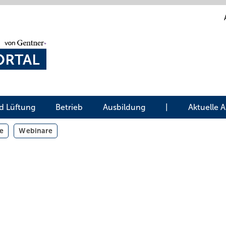
d Lüftung
Betrieb
Ausbildung
|
Aktuelle 
e
Webinare