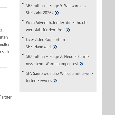
SBZ ruft an – Folge 5: Wie wird das
SHK-Jahr
2026?
Wera Adventskalender: die Schraub­
werk­statt für den
Pro­fi
as
usten
Live-Video-Support im
müller
SHK-Handwerk
n sich
SBZ ruft an – Folge 2: Neue Erkennt­
nisse beim
Wärme­pumpen­test
SFA Sanibroy: neue Web­site mit erwei­
terten
Services
Partner