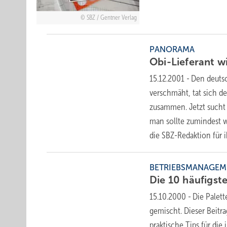
SBZ / Gentner Verlag
PANORAMA
Obi-Lieferant w
15.12.2001
-
Den deuts
verschmäht, tat sich d
zusammen. Jetzt sucht
man sollte zumindest w
die SBZ-Redaktion für 
BETRIEBSMANAGEM
Die 10 häufigst
15.10.2000
-
Die Palet
gemischt. Dieser Beitr
praktische Tips für die 