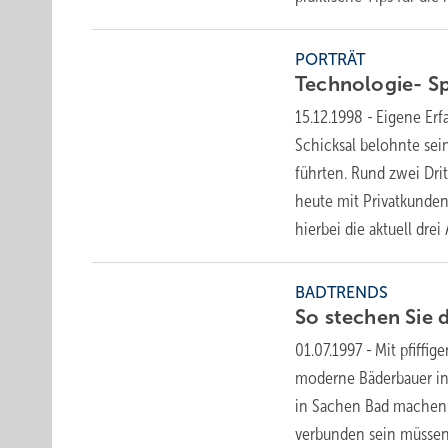
PORTRÄT
Technologie- Sp
15.12.1998
-
Eigene Erf
Schicksal belohnte sei
führten. Rund zwei Dri
heute mit Privatkunden.
hierbei die aktuell dr
BADTRENDS
So stechen Sie 
01.07.1997
-
Mit pfiffi
moderne Bäderbauer in 
in Sachen Bad machen.
verbunden sein müssen,