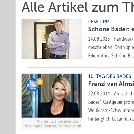
Alle Artikel zum
LESETIPP
Schöne Bäder: e
14.08.2015
-
Handwerks
geschrieben. Darin spie
Erkenntnis: Schöne Bäd
10. TAG DES BADES
Franzi van Alms
22.08.2014
-
Anlässlic
Bades“-Gastgeber prom
Weltklasse-Schwimmerin
hinlänglich bekannt, d
Ellen Klose Presse-Service /
Vereinigung Deutsche Sanitärwirtschaft