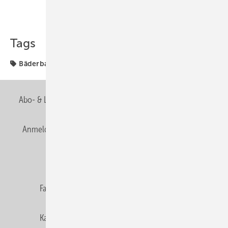
Teilen
Link kopieren
Tags
Bäderbauer
Deutschland
Abo- & Leserservice
AGB
Alle Inhalte chronologisch
Anmelden
Anmeldung & Registrierung
Newsletter
Datenschutz
E-Paper
Editor's choice
Fachbeiträge
Gentner Verlag
Impressum
Karriere bei Gentner
Team
Mediaservice