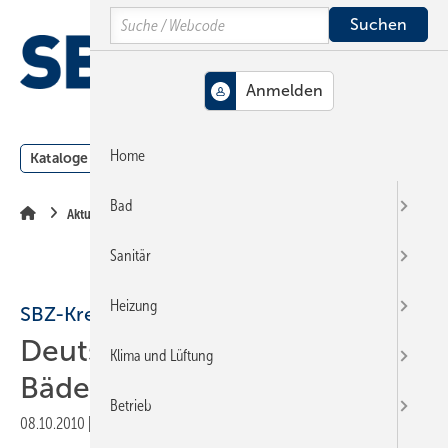
Springe
Springe
Springe
Search
auf
auf
auf
Hauptinhalt
Hauptmenü
SiteSearch
MENÜ
Home
Kataloge
Meldungen
Podcast
Produkte
Webin
Bad
Aktuelle Meldung
Sanitär
Heizung
SBZ-Kreativ-Wettbewerb
Deutschlands beste
Klima und Lüftung
Bäderbauer prämiert!
Betrieb
08.10.2010
|
Druckvorschau