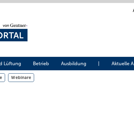
d Lüftung
Betrieb
Ausbildung
|
Aktuelle 
e
Webinare