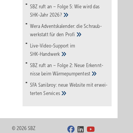
SBZ ruft an – Folge 5: Wie wird das
SHK-Jahr
2026?
Wera Adventskalender: die Schraub­
werk­statt für den
Pro­fi
Live-Video-Support im
SHK-Handwerk
SBZ ruft an – Folge 2: Neue Erkennt­
nisse beim
Wärme­pumpen­test
SFA Sanibroy: neue Web­site mit erwei­
terten
Services
© 2026 SBZ