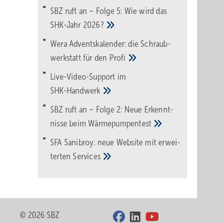
SBZ ruft an – Folge 5: Wie wird das
SHK-Jahr
2026?
Wera Adventskalender: die Schraub­
werk­statt für den
Pro­fi
Live-Video-Support im
SHK-Handwerk
SBZ ruft an – Folge 2: Neue Erkennt­
nisse beim
Wärme­pumpen­test
SFA Sanibroy: neue Web­site mit erwei­
terten
Services
© 2026 SBZ