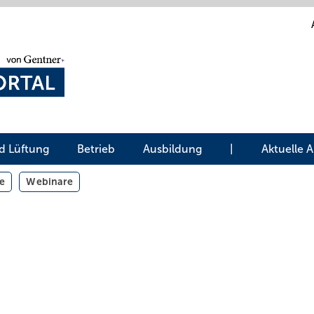
d Lüftung
Betrieb
Ausbildung
|
Aktuelle 
e
Webinare