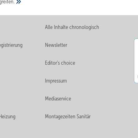
greifen.
Alle Inhalte chronologisch
gistrierung
Newsletter
Editor's choice
Impressum
Mediaservice
Heizung
Montagezeiten Sanitär