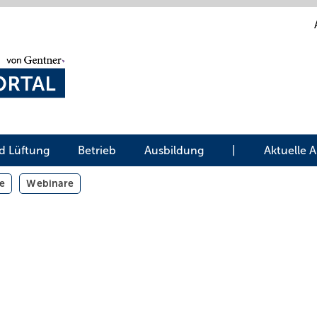
d Lüftung
Betrieb
Ausbildung
|
Aktuelle 
e
Webinare