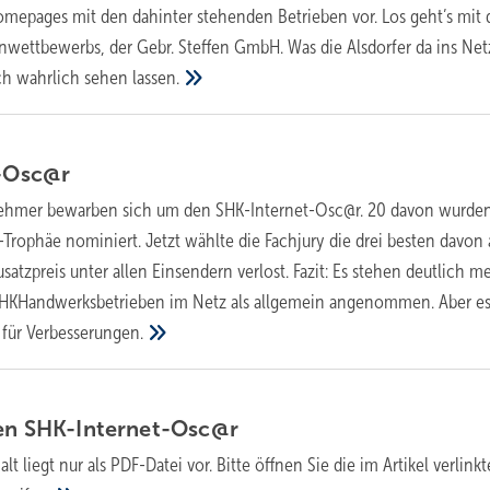
mepages mit den dahinter stehenden Betrieben vor. Los geht’s mit
wettbewerbs, der Gebr. Steffen GmbH. Was die Alsdorfer da ins Net
ich wahrlich sehen
lassen.
-Osc@r
ehmer bewarben sich um den SHK-Internet-Osc@r. 20 davon wurden
Trophäe nominiert. Jetzt wählte die Fachjury die drei besten davon 
tzpreis unter allen Einsendern verlost. Fazit: Es stehen deutlich m
KHandwerksbetrieben im Netz als allgemein angenommen. Aber es
 für
Verbesserungen.
en
SHK-Internet-Osc@r
alt liegt nur als PDF-Datei vor. Bitte öffnen Sie die im Artikel verlinkt