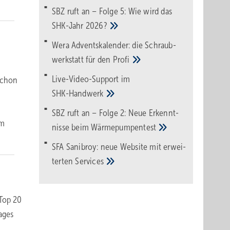
SBZ ruft an – Folge 5: Wie wird das
SHK-Jahr
2026?
Wera Adventskalender: die Schraub­
werk­statt für den
Pro­fi
Live-Video-Support im
 schon
SHK-Handwerk
SBZ ruft an – Folge 2: Neue Erkennt­
’m
nisse beim
Wärme­pumpen­test
SFA Sanibroy: neue Web­site mit erwei­
terten
Services
 Top 20
ages