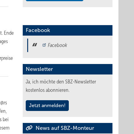
Facebook
t. Ende
ages
Facebook
-
rpreise
Newsletter
Ja, ich möchte den SBZ-Newsletter
kostenlos abonnieren.
c@rs
Jetzt anmelden!
fen,
s bei
iesem
News auf SBZ-Monteur