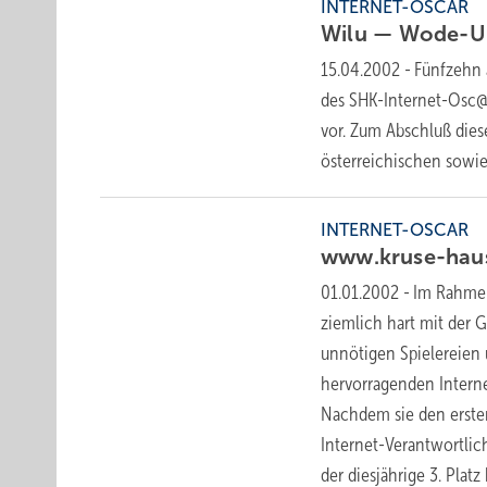
INTERNET-OSCAR
Wilu —
Wode-U
15.04.2002
-
Fünfzehn 
des SHK-Internet-Osc@r
vor. Zum Abschluß die
österreichischen sowi
INTERNET-OSCAR
www.kruse-haus
01.01.2002
-
Im Rahmen
ziemlich hart mit der 
unnötigen Spielereien 
hervorragenden Interne
Nachdem sie den erste
Internet-Verantwortlic
der diesjährige 3. Pla