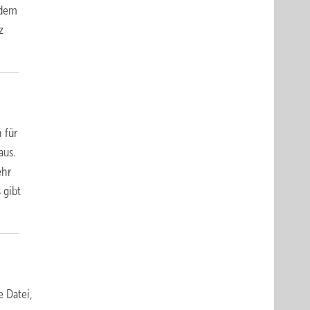
 dem
z
 für
aus.
ehr
 gibt
e Datei,