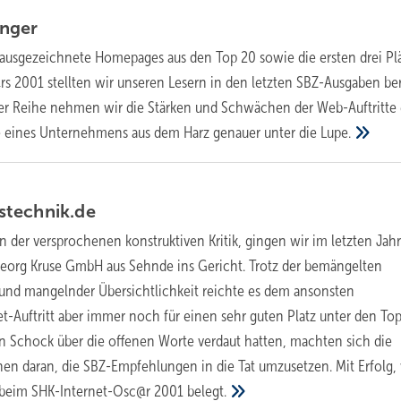
nger
ausgezeichnete Homepages aus den Top 20 sowie die ersten drei Pl
s 2001 stellten wir unseren Lesern in den letzten SBZ-Ausgaben ber
ser Reihe nehmen wir die Stärken und Schwächen der Web-Auftritte 
e eines Unternehmens aus dem Harz genauer unter die
Lupe.
technik.de
 der versprochenen konstruktiven Kritik, gingen wir im letzten Jah
Georg Kruse GmbH aus Sehnde ins Gericht. Trotz der bemängelten
und mangelnder Übersichtlichkeit reichte es dem ansonsten
t-Auftritt aber immer noch für einen sehr guten Platz unter den Top
n Schock über die offenen Worte verdaut hatten, machten sich die
hen daran, die SBZ-Empfehlungen in die Tat umzusetzen. Mit Erfolg,
tz beim SHK-Internet-Osc@r 2001
belegt.