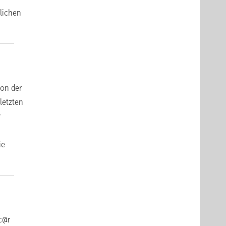
glichen
von der
letzten
r
ie
sc@r