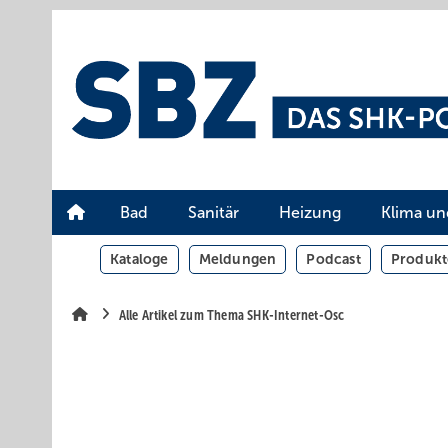
Springe
Springe
Springe
auf
auf
auf
Hauptinhalt
Hauptmenü
SiteSearch
Bad
Sanitär
Heizung
Klima un
Kataloge
Meldungen
Podcast
Produkt
Alle Artikel zum Thema SHK-Internet-Osc