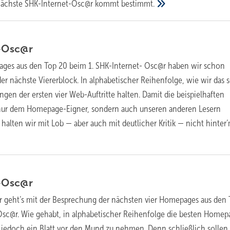
nächste SHK-Internet-Osc@r kommt
bestimmt.
-Osc@r
ges aus den Top 20 beim 1. SHK-Internet- Osc@r haben wir schon
t der nächste Viererblock. In alphabetischer Reihenfolge, wie wir das
ungen der ersten vier Web-Auftritte halten. Damit die beispielhaften
nur dem Homepage-Eigner, sondern auch unseren anderen Lesern
 halten wir mit Lob — aber auch mit deutlicher Kritik — nicht hinter
-Osc@r
r geht’s mit der Besprechung der nächsten vier Homepages aus den
Osc@r. Wie gehabt, in alphabetischer Reihenfolge die besten Homep
jedoch ein Blatt vor den Mund zu nehmen. Denn schließlich sollen