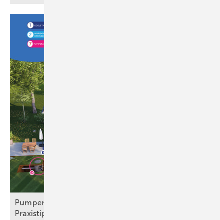
Pu mpensysteme: Technik, Normen und
Praxistipps für
SHK-Betriebe