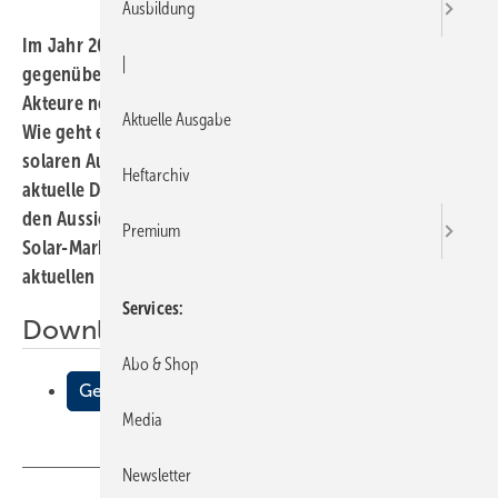
Ausbildung
Im Jahr 2002 ist der Solarthermie- Markt um 40 %
|
gegenüber dem Vorjahr eingebrochen. Diese für viele
Akteure neue Erfahrung hat die Branche verunsichert.
Aktuelle Ausgabe
Wie geht es nun in diesem Jahr weiter? Wird es einen
solaren Aufschwung geben? Der folgende Beitrag bietet
Heftarchiv
aktuelle Daten und Fakten zum Marktgeschehen und zu
den Aussichten. Vorgestellt werden zudem einige fürs
Premium
Solar-Marketing interessante Ergebnisse aus einer
aktuellen Marktforschungsstudie.
Services
Downloads:
Abo & Shop
Gemeinsam die Trendwende schaffen
Media
Newsletter