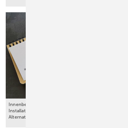
Inn enbeschichtungen in Trinkwasser-
Installationen: Risiken, Regelwerke,
Alternativen