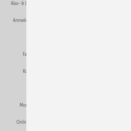
Abo- & Leserservice
AGB
Alle Inhalte chronologisch
Anmelden
Anmeldung & Registrierung
Newsletter
Datenschutz
E-Paper
Editor's choice
Fachbeiträge
Gentner Verlag
Impressum
Karriere bei Gentner
Team
Mediaservice
Mitgliedschaften und Engagement
Montagezeiten Heizung
Montagezeiten Sanitär
Online Mediadaten
Privacy Manager
RSS-Feed