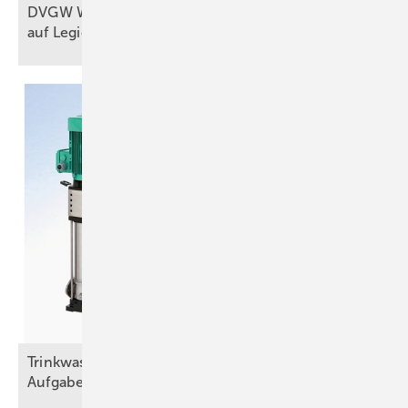
DVGW W 551-1 (A): Probennahmen
auf Legionellen im
Fokus
Trinkwasser und Brandschutz – eine trennscharfe
Aufgabe