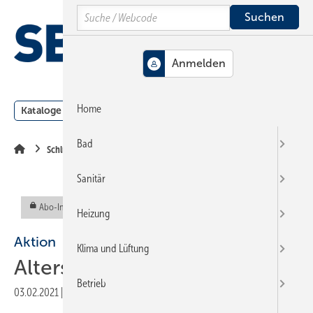
Springe
Springe
Springe
Search
auf
auf
auf
Hauptinhalt
Hauptmenü
SiteSearch
MENÜ
Home
Kataloge
Meldungen
Podcast
Produkte
Webin
Bad
Schlussseiten
Sanitär
Abo-Inhalt
Heizung
Aktion
Klima und Lüftung
Altersgerechtes Wohnen
Betrieb
03.02.2021
|
Veröffentlicht in
Ausgabe 02-2021