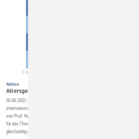
© Internationaler studentischer Plakatwettbewerb „Age-friendly Living –
Altersgerechtes Wohnen“ – Alle Rechte vorbehalten – ZVSHK 2017
Aktion
Altersgerechtes
Wohnen
16.06.2021
-
Nach „Wasser ist Leben“ hat der ZVSHK einen ­weiteren
inter­nationalen Kunstwettbewerb unter der künstlerischen Leitung
von Prof. Heinz-Jürgen ­Kristahn initiiert: Die ­Plakate sollten diesmal
für das Thema „Altersgerechtes Wohnen“ sensibilisieren und
gleichzeitig einem werblichen Einsatz
dienen...