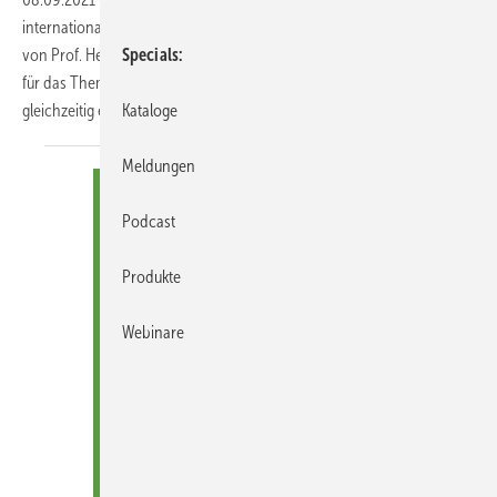
inter­nationalen Kunstwettbewerb unter der künstlerischen Leitung
von Prof. Heinz-Jürgen ­Kristahn initiiert: Die ­Plakate sollten diesmal
Specials
für das Thema „Altersgerechtes Wohnen“ sensibilisieren und
gleichzeitig einem werblichen Einsatz
dienen...
Kataloge
Meldungen
Podcast
Produkte
Webinare