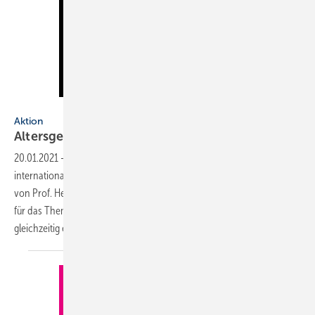
Künstler: Lena Kilian
Aktion
Altersgerechtes
Wohnen
20.01.2021
-
Nach „Wasser ist Leben“ hat der ZVSHK einen ­weiteren
inter­nationalen Kunstwettbewerb unter der künstlerischen Leitung
von Prof. Heinz-Jürgen ­Kristahn initiiert: Die ­Plakate sollten diesmal
für das Thema „Altersgerechtes Wohnen“ sensibilisieren und
gleichzeitig einem werblichen Einsatz
dienen...