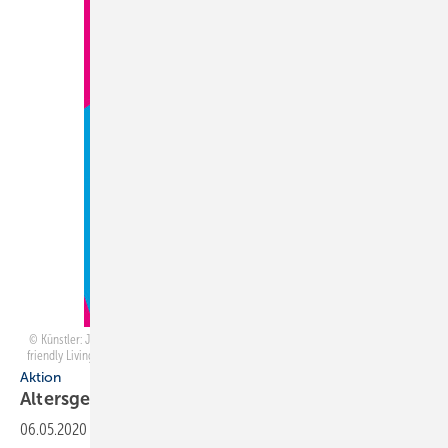
Künstler: José Luis López © Internationaler studentischer Plakatwettbewerb „Age
friendly Living – Altersgerechtes Wohnen“ – Alle Rechte vorbehalten – ZVSHK 2017
Aktion
Altersgerechtes
Wohnen
06.05.2020
-
Nach „Wasser ist Leben“ hat der ZVSHK einen ­weiteren