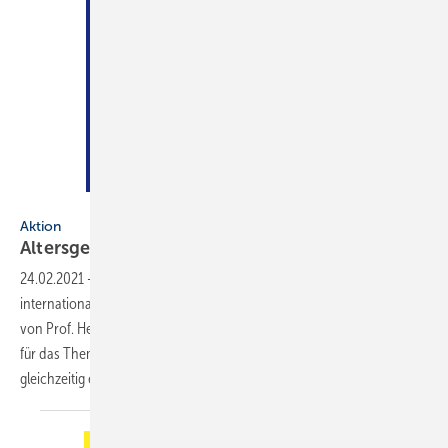
Künstler: Can Yang
Aktion
Altersgerechtes
Wohnen
24.02.2021
-
Nach „Wasser ist Leben“ hat der ZVSHK einen ­weiteren
inter­nationalen Kunstwettbewerb unter der künstlerischen Leitung
von Prof. Heinz-Jürgen ­Kristahn initiiert: Die ­Plakate sollten diesmal
für das Thema „Altersgerechtes Wohnen“ sensibilisieren und
gleichzeitig einem werblichen Einsatz
dienen...