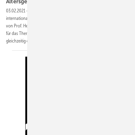
Altersgerechtes
Wohnen
03.02.2021
-
Nach „Wasser ist Leben“ hat der ZVSHK einen ­weiteren
inter­nationalen Kunstwettbewerb unter der künstlerischen Leitung
von Prof. Heinz-Jürgen ­Kristahn initiiert: Die ­Plakate sollten diesmal
für das Thema „Altersgerechtes Wohnen“ sensibilisieren und
gleichzeitig einem werblichen Einsatz
dienen...