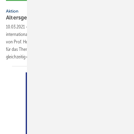
Künstler: Abdelmonem Amin/ZVSHK
Aktion
Altersgerechtes
Wohnen
10.03.2021
-
Nach „Wasser ist Leben“ hat der ZVSHK ­einen ­weiteren
inter­nationalen Kunstwettbewerb unter der künstlerischen Leitung
von Prof. Heinz-Jürgen ­Kristahn initiiert: Die ­Plakate sollten diesmal
für das Thema „Altersgerechtes Wohnen“ sensibilisieren und
gleichzeitig einem werblichen Einsatz
dienen...