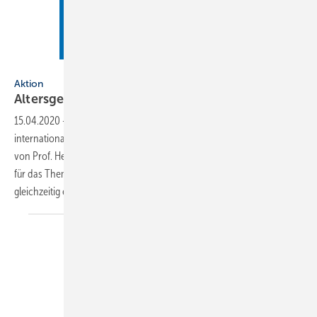
Künstler: Xinyi He
Aktion
Altersgerechtes
Wohnen
15.04.2020
-
Nach „Wasser ist Leben“ hat der ZVSHK einen ­weiteren
internationalen Kunstwettbewerb unter der künstlerischen Leitung
von Prof. Heinz-Jürgen ­Kristahn initiiert: Die Plakate sollten diesmal
für das Thema „Altersgerechtes Wohnen“ sensibilisieren und
gleichzeitig einem werblichen Einsatz
dienen...