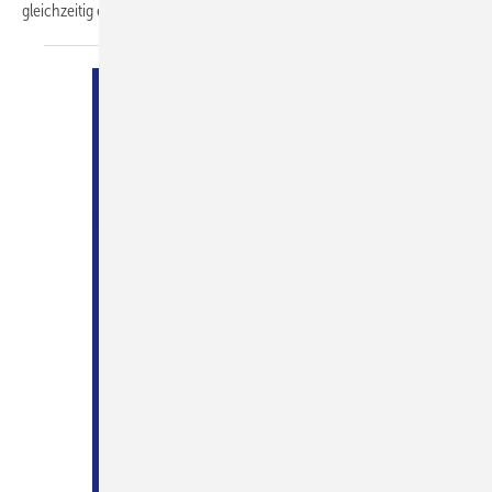
gleichzeitig einem werblichen Einsatz
dienen...