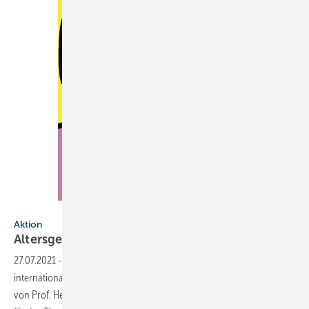
Künstler: Min Yao
Aktion
Altersgerechtes
Wohnen
27.07.2021
-
Nach „Wasser ist Leben“ hat der ZVSHK einen ­weiteren
inter­nationalen Kunstwettbewerb unter der künstlerischen Leitung
von Prof. Heinz-Jürgen ­Kristahn initiiert: Die ­Plakate sollten diesmal