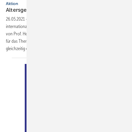
Aktion
Altersgerechtes
Wohnen
26.05.2021
-
Nach „Wasser ist Leben“ hat der ZVSHK einen ­weiteren
inter­nationalen Kunstwettbewerb unter der künstlerischen Leitung
von Prof. Heinz-Jürgen ­Kristahn initiiert: Die ­Plakate sollten diesmal
für das Thema „Altersgerechtes Wohnen“ sensibilisieren und
gleichzeitig einem werblichen Einsatz
dienen...