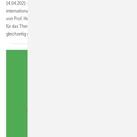
14.04.2021
-
Nach „Wasser ist Leben“ hat der ZVSHK einen ­weiteren
inter­nationalen Kunstwettbewerb unter der künstlerischen Leitung
von Prof. Heinz-Jürgen ­Kristahn initiiert: Die ­Plakate sollten diesmal
für das Thema „Altersgerechtes Wohnen“ sensibilisieren und
gleichzeitig einem werblichen Einsatz
dienen...