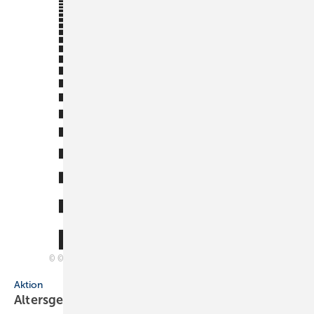
© Internationaler studentischer Plakatwettbewerb „Age-friendly Living –
Altersgerechtes Wohnen“ – Alle Rechte vorbehalten – ZVSHK 2017
Aktion
Altersgerechtes
Wohnen