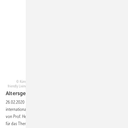
Künstler: Fanglin Lu © Internationaler studentischer Plakatwettbewerb „Age
friendly Living – Altersgerechtes Wohnen“ – Alle Rechte vorbehalten – ZVSHK 2017
Altersgerechtes
Wohnen
26.02.2020
-
Nach „Wasser ist Leben“ hat der ZVSHK einen ­weiteren
internationalen Kunstwettbewerb unter der künstlerischen Leitung
von Prof. Heinz-Jürgen ­Kristahn initiiert: Die Plakate sollten diesmal
für das Thema „Altersgerechtes Wohnen“ sensibilisieren und