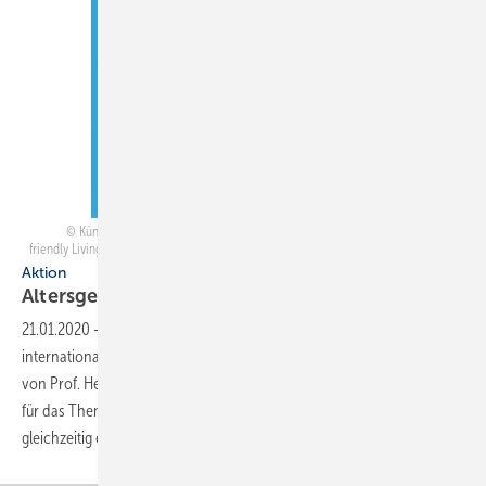
Künstler: Miao Yue © Internationaler studentischer Plakatwettbewerb „Age
friendly Living – Altersgerechtes Wohnen“ – Alle Rechte vorbehalten – ZVSHK 2017
Aktion
Altersgerechtes
Wohnen
21.01.2020
-
Nach „Wasser ist Leben“ hat der ZVSHK einen ­weiteren
internationalen Kunstwettbewerb unter der künstlerischen Leitung
von Prof. Heinz-Jürgen ­Kristahn initiiert: Die Plakate sollten diesmal
für das Thema „Altersgerechtes Wohnen“ sensibilisieren und
gleichzeitig einem werblichen Einsatz
dienen...