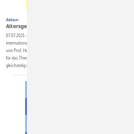
Künstler: Lupeng Chi
Aktion
Altersgerechtes
Wohnen
07.07.2021
-
Nach „Wasser ist Leben“ hat der ZVSHK einen ­weiteren
inter­nationalen Kunstwettbewerb unter der künstlerischen Leitung
von Prof. Heinz-Jürgen ­Kristahn initiiert: Die ­Plakate sollten diesmal
für das Thema „Altersgerechtes Wohnen“ sensibilisieren und
gleichzeitig einem werblichen Einsatz
dienen...