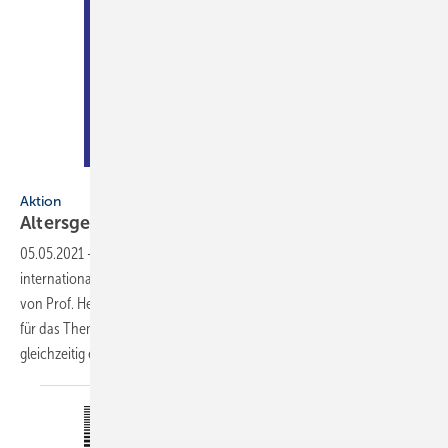
Künstler: Can Yang
Aktion
Altersgerechtes
Wohnen
05.05.2021
-
Nach „Wasser ist Leben“ hat der ZVSHK einen ­weiteren
inter­nationalen Kunstwettbewerb unter der künstlerischen Leitung
von Prof. Heinz-Jürgen ­Kristahn initiiert: Die ­Plakate sollten diesmal
für das Thema „Altersgerechtes Wohnen“ sensibilisieren und
gleichzeitig einem werblichen Einsatz
dienen...