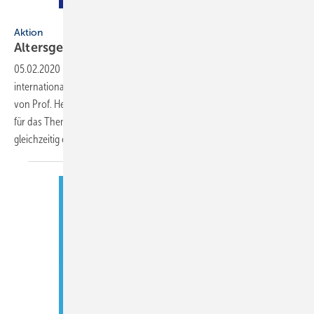
Künstler: Wu Jin
Aktion
Altersgerechtes
Wohnen
05.02.2020
-
Nach „Wasser ist Leben“ hat der ZVSHK einen ­weiteren
internationalen Kunstwettbewerb unter der künstlerischen Leitung
von Prof. Heinz-Jürgen ­Kristahn initiiert: Die Plakate sollten diesmal
für das Thema „Altersgerechtes Wohnen“ sensibilisieren und
gleichzeitig einem werblichen Einsatz
dienen...