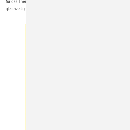
für das Thema „Altersgerechtes Wohnen“ sensibilisieren und
gleichzeitig einem werblichen Einsatz
dienen...