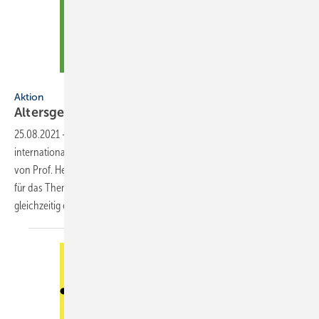
Künstler: Sihui He
Aktion
Altersgerechtes
Wohnen
25.08.2021
-
Nach „Wasser ist Leben“ hat der ZVSHK einen ­weiteren
inter­nationalen Kunstwettbewerb ­unter der künstlerischen Leitung
von Prof. Heinz-Jürgen ­Kristahn initiiert: Die ­Plakate sollten diesmal
für das Thema „Altersgerechtes Wohnen“ sensibilisieren und
gleichzeitig einem werblichen Einsatz
dienen...