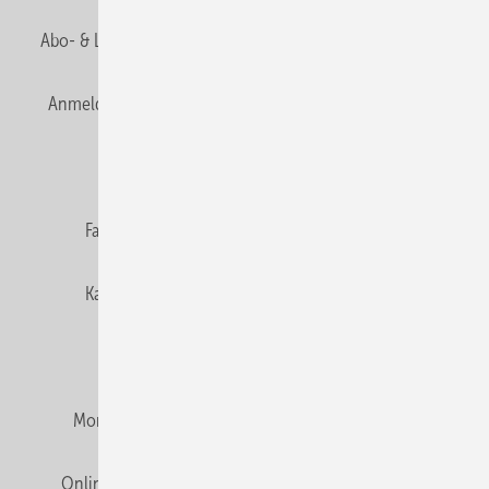
Abo- & Leserservice
AGB
Alle Inhalte chronologisch
Anmelden
Anmeldung & Registrierung
Newsletter
Datenschutz
E-Paper
Editor's choice
Fachbeiträge
Gentner Verlag
Impressum
Karriere bei Gentner
Team
Mediaservice
Mitgliedschaften und Engagement
Montagezeiten Heizung
Montagezeiten Sanitär
Online Mediadaten
Privacy Manager
RSS-Feed