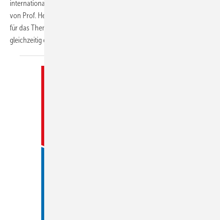
internationalen Kunstwettbewerb unter der künstlerischen Leitung
von Prof. Heinz-Jürgen ­Kristahn initiiert: Die Plakate sollten diesmal
für das Thema „Altersgerechtes Wohnen“ sensibilisieren und
gleichzeitig einem werblichen Einsatz
dienen...