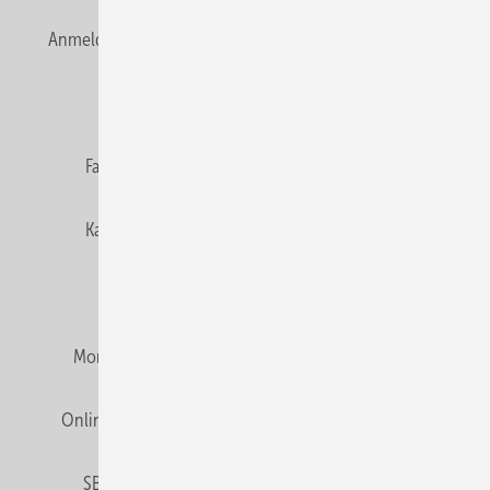
Anmelden
Anmeldung & Registrierung
Newsletter
Datenschutz
E-Paper
Editor's choice
Fachbeiträge
Gentner Verlag
Impressum
Karriere bei Gentner
Team
Mediaservice
Mitgliedschaften und Engagement
Montagezeiten Heizung
Montagezeiten Sanitär
Online Mediadaten
Privacy Manager
RSS-Feed
SBZ abonnieren
Veranstaltungen / Webinare