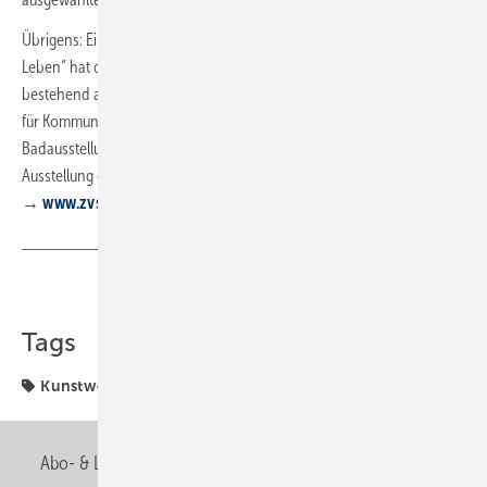
Übrigens: Eine Auswahl der Plakate zum Kunstwettbewerb „Wasser ist
Leben“ hat der ZVSHK für eine Ausstellung zusammengestellt,
bestehend aus 34 ­Rollups. Die Ausstellung ­eignet sich hervorragend
für Kommunen, Innungsver­anstaltungen oder für die ­eigene
Badausstellung und kann gemietet werden. Mehr zu Wettbewerb und
Ausstellung ­erfahren Sie unter
→
www.zvshk.de
Teilen
Link kopieren
Tags
Kunstwettbewerb
Abo- & Leserservice
AGB
Alle Inhalte chronologisch