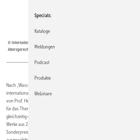
Specials
Kataloge
Künstler: Tingyun Xu
© Internationaler studentischer Plakatwettbewerb „Age friendly Living –
Meldungen
Altersgerechtes Wohnen“ – Alle Rechte vorbehalten – ZVSHK 2017
Podcast
Produkte
Nach „Wasser ist Leben“ hat der ZVSHK ­einen ­weiteren
internationalen Kunstwettbewerb unter der künstlerischen Leitung
Webinare
von Prof. Heinz-Jürgen ­Kristahn initiiert: Die Plakate sollten diesmal
für das Thema ­„Altersgerechtes Wohnen“ sensibilisieren und
gleichzeitig einem werblichen Einsatz dienen. Insgesamt wurden 2701
Werke aus 26 Ländern eingereicht, drei Preisträger ­prämiert und fünf
Sonderpreise vergeben. In der SBZ zeigen wir an dieser Stelle
ausgewählte Motive.