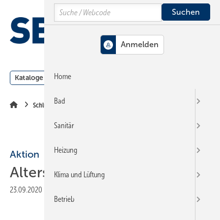
Springe
Springe
Springe
Search
auf
auf
auf
Hauptinhalt
Hauptmenü
SiteSearch
MENÜ
Home
Kataloge
Meldungen
Podcast
Produkte
Webin
Bad
Schlussseiten
Sanitär
Heizung
Aktion
Altersgerechtes ­Wohnen
Klima und Lüftung
23.09.2020
|
Veröffentlicht in
Ausgabe 13-2020
|
Druckvorschau
Betrieb