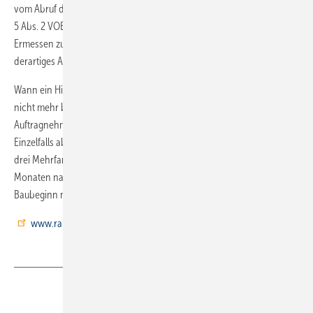
vom Abruf des Auftraggebers abhängig machende Regelung ähnlich §
5 Abs. 2 VOB/B regelmäßig als Bestimmungsrecht nach billigem
Ermessen zu verstehen. Der Bauunternehmer wird durch ein
derartiges Abrufrecht nicht unangemessen benachteiligt.
Wann ein Hinauszögern des Leistungsabrufs durch den Auftraggeber
nicht mehr billigem Ermessen entspricht, sondern für den
Auftragnehmer unzumutbar ist, hängt von den Gegebenheiten des
Einzelfalls ab. Bei einem Bauvorhaben erheblichen Umfangs (hier:
drei Mehrfamilienhäuser) kann jedenfalls ein Abruf binnen drei
Monaten nach dem im Vertrag unverbindlich angegebenen „Circa“-
Baubeginn noch ermessensfehlerfrei sein. Weitere Infos unter
www.ra-dp.de
Teilen
Link kopieren