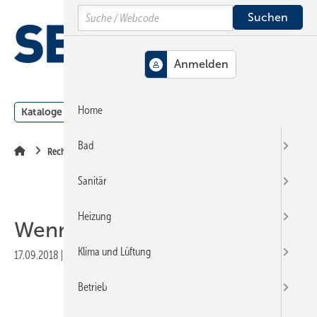
Springe
Springe
Springe
Search
auf
auf
auf
Hauptinhalt
Hauptmenü
SiteSearch
MENÜ
Home
Kataloge
Meldungen
Podcast
Produkte
Webin
Bad
Recht
Sanitär
Heizung
Wenn sich Wege trennen
Klima und Lüftung
17.09.2018
|
Veröffentlicht in
Ausgabe 19-2018
|
Druckvorschau
Betrieb