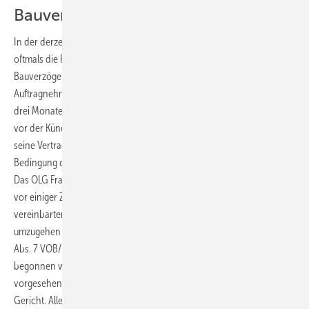
Bauverzug und Kündigung
In der derzeit angespannten Situation verfügbarer Kapazitäten steht
oftmals die Frage, ob und wie lange ein Auftragnehmer
Bauverzögerungen hinnehmen muss. Nach der VOB/B kann der
Auftragnehmer kündigen, wenn eine Bauunterbrechung länger als
drei Monate dauert (§ 6 Abs. 7 VOB/B). Der Auftragnehmer hat jedoch
vor der Kündigung dem Auftraggeber erst eine angemessene Frist für
seine Vertragserfüllung zu setzen und sollte die Kündigung unter die
Bedingung des fruchtlosen Verstreichens der gewährten Frist stellen.
Das OLG Frankfurt (Urteil vom 28. April 2017 – 29 U 166/16) hat sich
vor einiger Zeit mit der Frage beschäftigt, wie bei einem vertraglich
vereinbarten Abruf einer Leistung mit Verzögerungen des Abrufs
umzugehen ist. Das Kündigungsrecht des Auftragnehmers nach § 6
Abs. 7 VOB/B setzt nicht voraus, dass mit den Arbeiten bereits
begonnen worden ist. Es reicht auch aus, dass sich der vertraglich
vorgesehene Beginn um mehr als drei Monate hinausschiebt, so das
Gericht. Allerdings sei eine den Baubeginn nicht fixierende, sondern