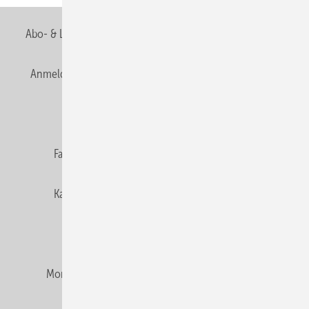
Abo- & Leserservice
AGB
Alle Inhalte chronologisch
Anmelden
Anmeldung & Registrierung
Newsletter
Datenschutz
E-Paper
Editor's choice
Fachbeiträge
Gentner Verlag
Impressum
Karriere bei Gentner
Team
Mediaservice
Mitgliedschaften und Engagement
Montagezeiten Heizung
Montagezeiten Sanitär