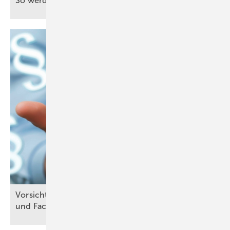
So werden SHK-Betriebe digital gut
gemanagt
Vo rsicht, Falle: Bauleiter-, Fachbauleitererklärung
und
Fachunternehmererklärung