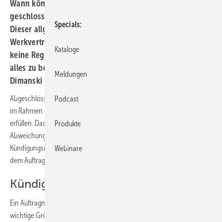
Wann können Auftragnehmer kündigen
Wirksam
geschlossene Verträge müssen eingehalten werden.
Specials
Dieser allgemeine Rechtsgrundsatz gilt auch im
Werkvertrags- und Baurecht. Aber auch hier gibt es
Kataloge
keine Regel ohne Ausnahmen. Welche das sind und was
alles zu beachten ist, erläutert Dr. jur. Hans-Michael
Meldungen
Dimanski in diesem Beitrag.
Abgeschlossene Verträge sind einzuhalten. Die Vertragsparteien sind
Podcast
im Rahmen der Zumutbarkeit verpflichtet, abgeschlossene Verträge zu
erfüllen. Das ist der Grundsatz. Davon gibt es aber eben auch
Produkte
Abweichungen. Während ein Auftraggeber relativ weitreichende
Kündigungsmöglichkeiten nach Abschluss eines Vertrages hat, steht
Webinare
dem Auftragnehmer nur in Ausnahmefällen ein Kündigungsrecht zu.
Kündigungsvoraussetzungen
Ein Auftragnehmer kann nur außerordentlich kündigen. Dafür müssen
wichtige Gründe vorliegen. Im § 9 Abs. 1 der VOB/B sind solche