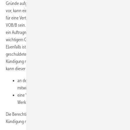
Gründe aufgeführt. Liegen solche Kündigungsvoraussetzungen nicht
vor, kann eine Drohgebärde des Auftragnehmers selbst einen Grund
für eine Vertragsverletzung und eine Kündigung dann nach § 8 Abs. 3
VOB/B sein. Nach dem reformierten Vertragsrecht im BGB 2018 kann
ein Auftragnehmer den Bauvertrag nach § 648a Abs. 1 BGB aus
wichtigem Grund ohne Einhaltung einer Kündigungsfrist kündigen.
Ebenfalls ist eine Teilkündigung eines abgrenzbaren Teils des
geschuldeten Werks möglich. Nach § 650h BGB ist eine schriftliche
Kündigung nötig. Bei einer Kündigung durch den Bauunternehmer
kann dieser verlangen, dass die andere Vertragspartei
an der gemeinsamen Feststellung des Leistungsstandes
mitwirkt und
eine Vergütung für den bis zur Kündigung erbrachten Teils des
Werks leistet.
Die Berechtigung, Schadenersatz zu verlangen, wird durch die
Kündigung nicht ausgeschlossen.