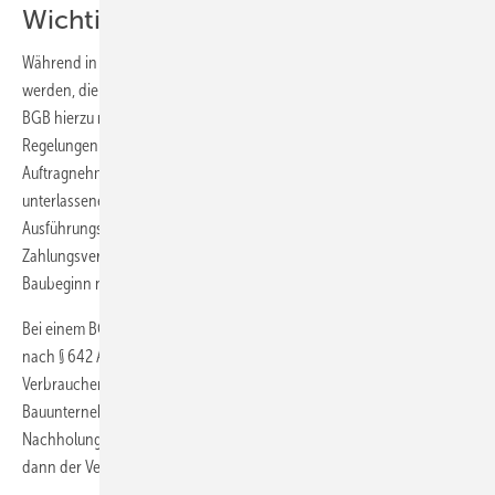
Wichtige Gründe
Während in der VOB/B eine ganze Reihe von Tatbeständen aufgeführt
werden, die einen wichtigen Kündigungsgrund darstellen, enthält das
BGB hierzu nichts Konkretes. Allerdings dürften die VOB/B-
Regelungen dazu Orientierung sein. Als wichtige Gründe für eine
Auftragnehmerkündigung sind in der VOB/B unter anderem genannt:
unterlassene Mitwirkungen durch den Auftraggeber, z. B. Fehlen von
Ausführungsplänen, Nichtbeschaffung von Genehmigungen,
Zahlungsverzüge oder fehlende Auskünfte über den voraussichtlichen
Baubeginn nach § 5 Abs. 2 VOB/B.
Bei einem BGB-Vertrag ist ebenfalls die Mitwirkung des Bestellers
nach § 642 Abs. 1 BGB erforderlich bzw. der Besteller oder
Verbraucher dazu verpflichtet. Erfolgt dies nicht, ist der
Bauunternehmer berechtigt, dem Besteller eine angemessene Frist zur
Nachholung der Handlung zu setzen. Verstreicht die Frist erfolglos, gilt
dann der Vertrag nach § 643 BGB als aufgehoben.