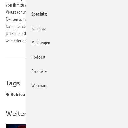
von ihm zu vertretenden Mangels haftete der Installateur auch für die
Verursachung des Wasserschadens in der darunter liegenden
Specials
Deckenkonstruktion. Es kamen allerdings Installateur und
Natursteinleger für die Schadenverursachung in Frage. Nach dem
Kataloge
Urteil des Oberlandesgerichts Hamm vom 23.10.2008 – 21 U 62/08 –
war jeder der beiden Beteiligten für den ganzen Schaden haftbar.
Meldungen
Podcast
Teilen
Link kopieren
Produkte
Tags
Webinare
Betrieb + Organisation
Installation
Recht
Weitere Inhalte