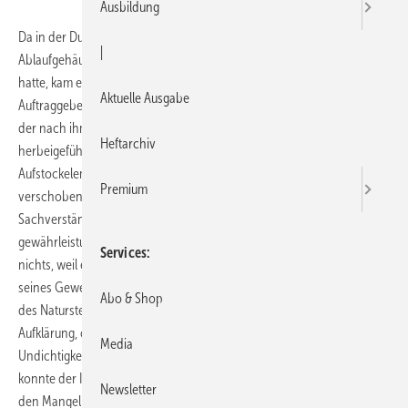
Ausbildung
Da in der Dusche einer Wohnung der Anschluss zwischen
|
Ablaufgehäuse und Aufstockelement nicht die notwendige Dichtigkeit
hatte, kam es zu einer Überschwemmung. Dafür wollte der
Aktuelle Ausgabe
Auftraggeber Schadensersatz haben. Der Installateur meinte jedoch,
der nach ihm tätig gewordene Natursteinleger, hätte die Undichtigkeit
Heftarchiv
herbeigeführt, indem er den Dichtungsring durch Einwirkung auf das
Aufstockelement aus seiner ursprünglich korrekten Position
Premium
verschoben hätte. Ein solcher Vorgang wurde von einem
Sachverständigen als möglich bezeichnet. Dies änderte aber an der
gewährleistungsrechtlichen Verantwortlichkeit des Installateurs
Services
nichts, weil er gemäß § 13 VOB/B für die objektive Mangelfreiheit
seines Gewerkes im Zeitpunkt der Abnahme, die erst nach Vollendung
Abo & Shop
des Natursteinbodens erfolgt war, einstehen musste. Da eine
Aufklärung, ob der Installateur oder der Natursteinleger die
Media
Undichtigkeit des Ringes herbeigeführt hatte, nicht mehr möglich war,
konnte der Installateur auch den ihm obliegenden Nachweis, dass er
Newsletter
den Mangel nicht verschuldet hatte, nicht mehr führen. Aufgrund des