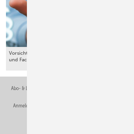
Vo rsicht, Falle: Bauleiter-, Fachbauleitererklärung
und
Fachunternehmererklärung
Abo- & Leserservice
AGB
Alle Inhalte chronologisch
Anmelden
Anmeldung & Registrierung
Newsletter
Datenschutz
E-Paper
Editor's choice