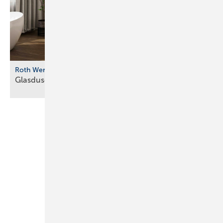
Roth Werke
Glasdusche mit farbigen
Profilvarianten