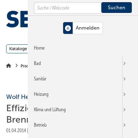
Springe
Springe
Springe
Search
auf
auf
auf
Hauptinhalt
Hauptmenü
SiteSearch
MENÜ
Home
Kataloge
Meldungen
Podcast
Produkte
Webin
Bad
Produkte
Sanitär
Heizung
Wolf Heiztechnik
Effizienzkonzept für
Klima und Lüftung
Brennwerttechnik
Betrieb
01.04.2014
|
Veröffentlicht in
Ausgabe 07-2014
|
Druckvorschau