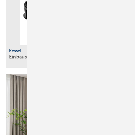
Kessel
Einbausatz für fäkalienfreies
Abwasser