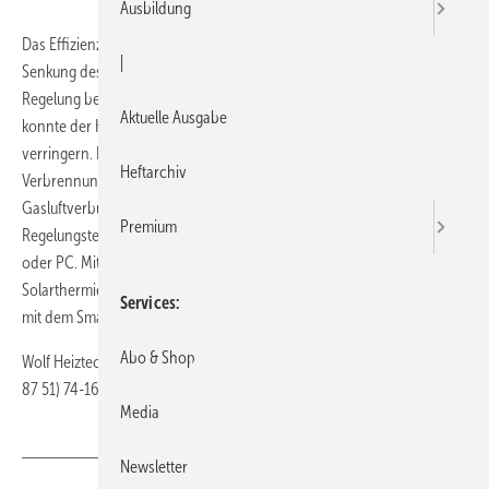
Ausbildung
Das Effizienzkonzept Bluestream von Wolf umfasst Maßnahmen zur
|
Senkung des Stromverbrauchs sowie eine verbesserte Steuerung und
Regelung bei der neuen Brennwertserie für Öl und Gas von Wolf. So
Aktuelle Ausgabe
konnte der Hersteller den Stromverbrauch im Standby und im Betrieb
verringern. Die gasadaptive, selbstkalibrierende
Heftarchiv
Verbrennungsregelung ist gleichbedeutend mit einem einstellfreien
Gasluftverbund und sie moduliert bis zu einer Leistung von 1,8 kW. Die
Premium
Regelungstechnik ist einstell- und optimierbar mittels Smartphone
oder PC. Mit der neuen Wolf Smartset App lassen sich Heizungs-,
Solarthermie- und auch Lüftungssysteme der neuesten Generation
Services
mit dem Smartphone steuern, egal wo sich der Nutzer aufhält.
Abo & Shop
Wolf Heiztechnik · 84048 Mainburg · Telefon (0 87 51) 74-0 · Telefax (0
87 51) 74-16 00 ·
https://www.wolf.eu/
Media
Newsletter