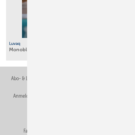
Luvaq
Monoblock-Klimagerät ohne
Außeneinheit
Abo- & Leserservice
AGB
Alle Inhalte chronologisch
Anmelden
Anmeldung & Registrierung
Newsletter
Datenschutz
E-Paper
Editor's choice
Fachbeiträge
Gentner Verlag
Impressum