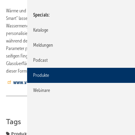
Wärme und Strahlstärke digital einstellen: Bei der Armatur „Vigour
Specials
Smart“ lassen sich über die dazugehörige App Wunschtemperatur,
Wassermenge und Duschdauer einstellen. Es sind 10
Kataloge
personalisierbare Profile hinterlegbar. Wer Temperatur und Co.
während des Duschens anpassen möchte, stellt die gewünschten
Meldungen
Parameter per Fingertipp über das Bedienpaneel ein – auch mit
seifigen Fingern. Das Touchpaneel mit einer 4-mm-­Sicherheits-
Podcast
Glasoberfläche in Schwarz oder Weiß ist auf dem deutschen Markt in
dieser Form laut Anbieter Vigour einzigartig.
Produkte
www.vigour.de
Webinare
Teilen
Link kopieren
Tags
Produkte
Vigour