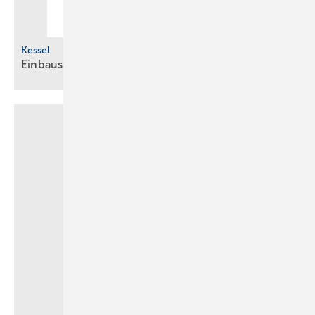
Kessel
Einbausatz für fäkalienfreies
Abwasser