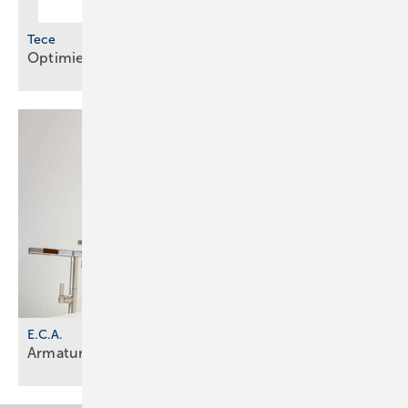
Tece
Optimierte Module für WC und
Waschtisch
E.C.A.
Armaturenserie mit funktionalen
Details