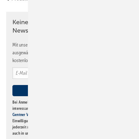
Keine Zeit? Kein Problem mit dem SBZ
Newsletter!
Mit unserem Newsletter erhalten Sie regelmäßig von uns
ausgewählte Informationen und Neuigkeiten, gebündelt und
kostenlos direkt ins Postfach.
Bei Anmeldung zu diesem Newsletter bin ich damit einverstanden, über
interessante Verlags- und Online-Angebote
der Marken der Alfons W.
Gentner Verlag GmbH & Co. KG
informiert zu werden. Diese
Einwilligung kann ich jederzeit widerrufen und eine Abmeldung ist
jederzeit möglich. Informationen zum Umgang mit Daten finden Sie
auch in unserer
Datenschutzerklärung
.