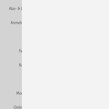
Abo- & Leserservice
AGB
Alle Inhalte chronologisch
Anmelden
Anmeldung & Registrierung
Newsletter
Datenschutz
E-Paper
Editor's choice
Fachbeiträge
Gentner Verlag
Impressum
Karriere bei Gentner
Team
Mediaservice
Mitgliedschaften und Engagement
Montagezeiten Heizung
Montagezeiten Sanitär
Online Mediadaten
Privacy Manager
RSS-Feed