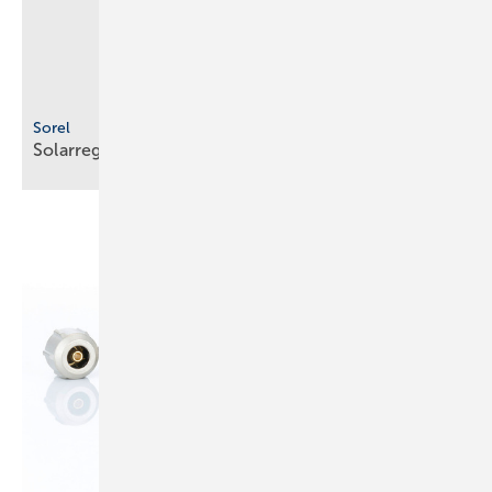
Sorel
Solarregler m it integrierter
WLAN-Funktion