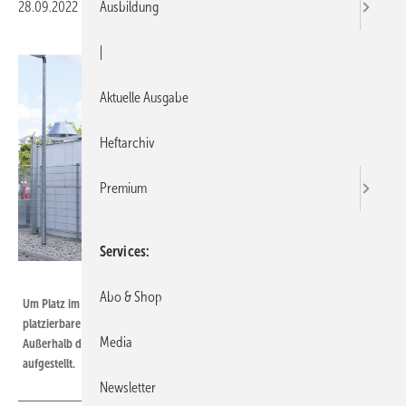
28.09.2022
|
Veröffentlicht in
Ausgabe 13-2022
Ausbildung
|
Aktuelle Ausgabe
Heftarchiv
Premium
Services
Bild: Wolf
Abo & Shop
Um Platz im Produktionsbereich zu sparen, wurde eine flexibel
platzierbare und trotzdem sehr leistungsfähige Lösung angestrebt.
Media
Außerhalb des Gebäudes wurde die RLT-Anlage KG Top 170 W von Wolf
aufgestellt.
Newsletter