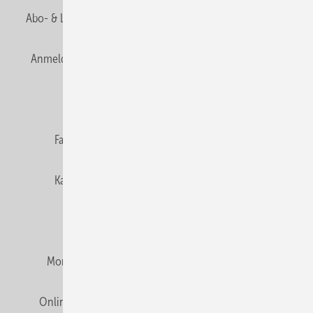
Abo- & Leserservice
AGB
Alle Inhalte chronologisch
Anmelden
Anmeldung & Registrierung
Newsletter
Datenschutz
E-Paper
Editor's choice
Fachbeiträge
Gentner Verlag
Impressum
Karriere bei Gentner
Team
Mediaservice
Mitgliedschaften und Engagement
Montagezeiten Heizung
Montagezeiten Sanitär
Online Mediadaten
Privacy Manager
RSS-Feed