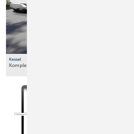
Bild: Wolf
Das System gewinnt Wärme aus der Produktionsabluft zurück –
Kessel
das sorgt für deutliche Energieeinsparung und eine hohe
Komplettlösung für den
Erdeinbau
Luftqualität an der Linie.