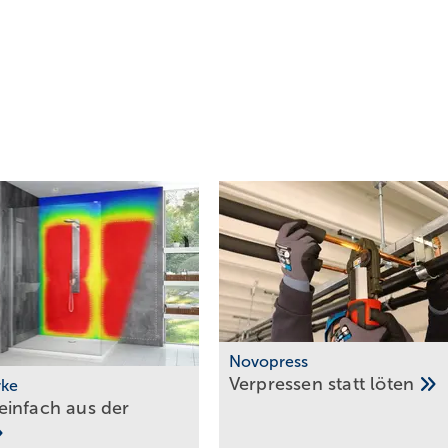
Novopress
Verpressen statt
löten
rke
infach aus der