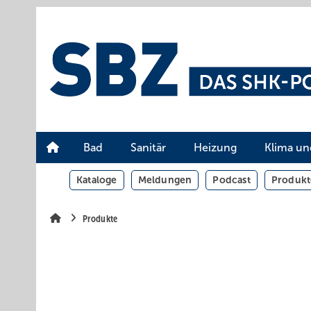
Springe
Springe
Springe
auf
auf
auf
Hauptinhalt
Hauptmenü
SiteSearch
Bad
Sanitär
Heizung
Klima un
Kataloge
Meldungen
Podcast
Produkt
Produkte