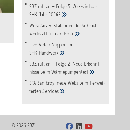
SBZ ruft an – Folge 5: Wie wird das
SHK-Jahr
2026?
Wera Adventskalender: die Schraub­
werk­statt für den
Pro­fi
Live-Video-Support im
SHK-Handwerk
SBZ ruft an – Folge 2: Neue Erkennt­
nisse beim
Wärme­pumpen­test
SFA Sanibroy: neue Web­site mit erwei­
terten
Services
© 2026 SBZ