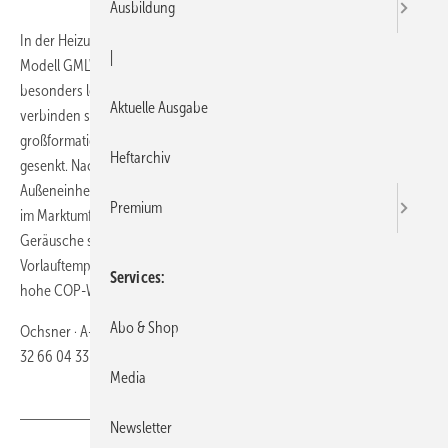
Ausbildung
In der Heizungswärmepumpen-Baureihe Golf Maxi steht mit dem
|
Modell GMLW 5 plus künftig eine Lösung zur Verfügung, die einen
besonders leisen Lauf der Außeneinheit mit sehr guten Leistungsdaten
Aktuelle Ausgabe
verbinden soll. Der Schalldruckpegel des stufenlos geregelten,
großformatigen Horizontal-Lüfters im Tischverdampfer wurde weiter
Heftarchiv
gesenkt. Nach Herstellerangaben sei die Geräuschentwicklung der
Außeneinheit somit die geringste ­aller vergleichbaren Wärmepumpen
Premium
im Marktumfeld. Nachbarschafts­prob­leme wegen störender
Geräusche seien damit so gut wie ausgeschlossen. Das System erzielt
Vorlauftemperaturen bis 65°C im reinen Wärmepumpenbetrieb und
Services
hohe COP-Werte.
Abo & Shop
Ochsner · A-4020 Linz · Telefon (0043) 7 32 61 09 20 · Telefax (0043) 7
32 66 04 33 ·
https://www.ochsner.com/de-de/
Media
Newsletter