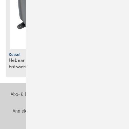
Kessel
Hebeanlagen für medienbeständige
Entwässerung
Abo- & Leserservice
AGB
Alle Inhalte chronologisch
Anmelden
Anmeldung & Registrierung
Newsletter
Datenschutz
E-Paper
Editor's choice