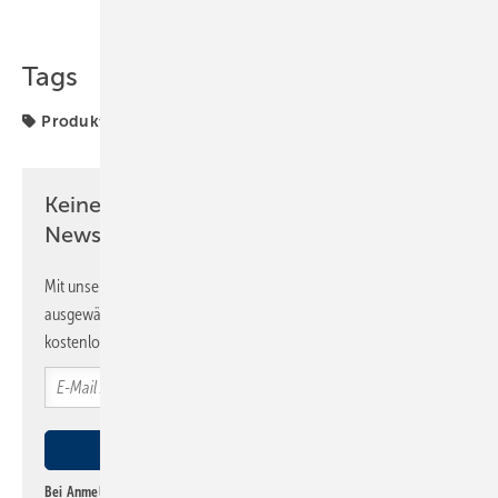
Teilen
Link kopieren
Tags
Produkte
Keine Zeit? Kein Problem mit dem SBZ
Newsletter!
Mit unserem Newsletter erhalten Sie regelmäßig von uns
ausgewählte Informationen und Neuigkeiten, gebündelt und
kostenlos direkt ins Postfach.
Bei Anmeldung zu diesem Newsletter bin ich damit einverstanden, über