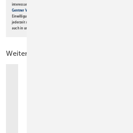
interessante Verlags- und Online-Angebote
der Marken der Alfons W.
Gentner Verlag GmbH & Co. KG
informiert zu werden. Diese
Einwilligung kann ich jederzeit widerrufen und eine Abmeldung ist
jederzeit möglich. Informationen zum Umgang mit Daten finden Sie
auch in unserer
Datenschutzerklärung
.
Weitere Inhalte