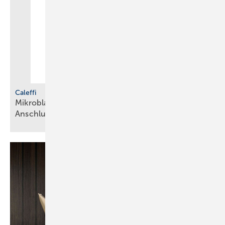
Caleffi
Mikr oblasen-Schlamm­abscheider in neuen
Anschlussgrößen