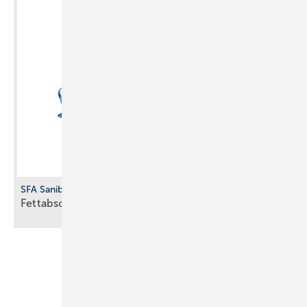
SFA Sanibroy
Fettabscheider für
Freiaufstellung