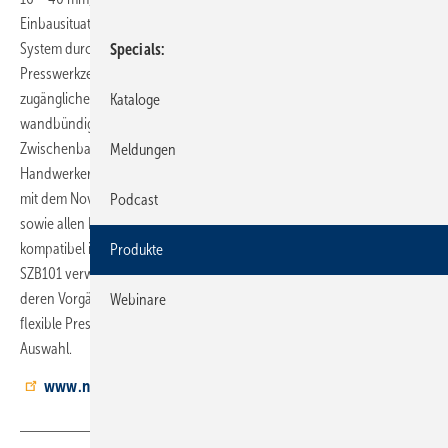
Einbausituationen überzeugt das stufenlos bis zu 180° schwenkbare
System durch seine sichere Handhabung. Dank des flexiblen
Specials
Presswerkzeugs können Rohr und Fitting auch in schwer
zugänglichen Bereichen, wie beispielsweise in Schächten oder bei
Kataloge
wandbündigen Verpressungen, präzise erreicht werden. Aus einer
Zwischenbacke und dem schwenkbaren Pressring erhält der
Meldungen
Handwerker im Handumdrehen eine schwenkbare Konstruktion, die
mit dem Novopress Radial-Pressgerät ­ACO103, der ­Novopress32
Podcast
sowie allen Radial-Pressgeräten der Serie 203 und deren Vorgängern
kompatibel ist. Für das Pressgerät ­ACO-103 wird die Zwischenbacke
Produkte
SZB101 verwendet, während für alle Pressgeräte der 203er Serie und
deren Vorgänger die Zwischenbacke ­SZB201 zum Einsatz kommt. Das
Webinare
flexible Presswerkzeug steht in den Profilen M, V, TH und U zur
Auswahl.
www.nov
opress.com