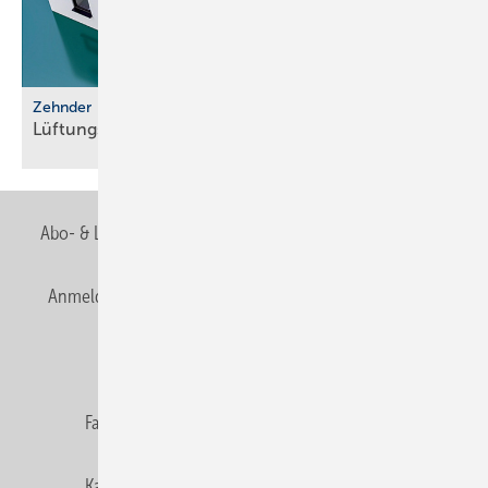
Zehnder
Lüftungssysteme für luftdichte
Gebäude
Abo- & Leserservice
AGB
Alle Inhalte chronologisch
Anmelden
Anmeldung & Registrierung
Newsletter
Datenschutz
E-Paper
Editor's choice
Fachbeiträge
Gentner Verlag
Impressum
Karriere bei Gentner
Team
Mediaservice