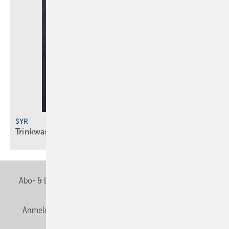
SYR
Trinkwasserfilter mit
Impuls-Rückspültechnik
Abo- & Leserservice
AGB
Alle Inhalte chronologisch
Anmelden
Anmeldung & Registrierung
Newsletter