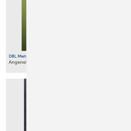
DBL Mietservice
Angenehm durch den
­Sommer