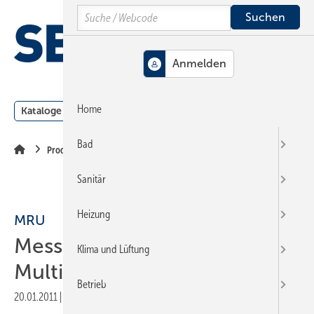
Springe
Springe
Springe
Search
auf
auf
auf
Hauptinhalt
Hauptmenü
SiteSearch
MENÜ
Home
Kataloge
Meldungen
Podcast
Produkte
Webin
Bad
Produkte
Sanitär
Heizung
MRU
Messgerät mit
Klima und Lüftung
Multifunktionen
Betrieb
20.01.2011
|
Veröffentlicht in
Ausgabe 03-2011
|
Druckvorschau