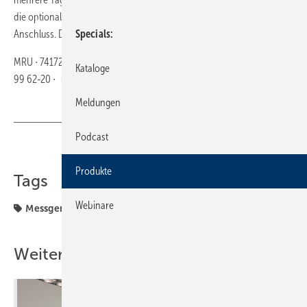
die optionale Bluetooth-Schnittstelle oder den Standard- USB-
Anschluss. Die USB- Buchse ist gleichzeitig Ladebuchse.
Specials
MRU ∙ 74172 Neckarsulm ∙ Telefon (0 71 32) 99 62-0 ∙ Telefax (0 71 32)
Kataloge
99 62-20 ∙
https://www.mru.eu/
Meldungen
Podcast
Teilen
Link kopieren
Produkte
Tags
Webinare
Messgerät
Produkte
Weitere Inhalte