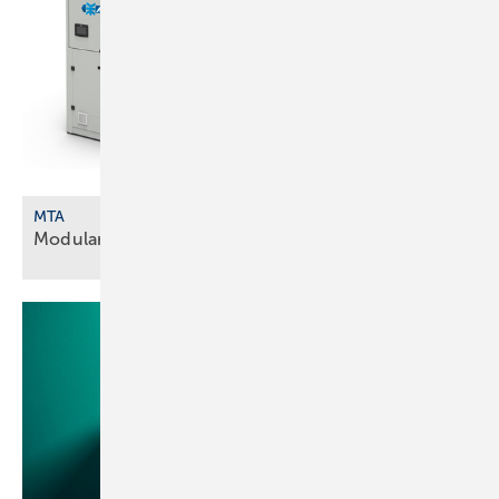
MTA
Modulare Wärmepumpen und
­Kältemaschinen