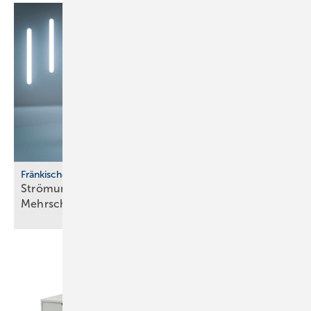
Fränkische
Strömungsoptimiertes
­Mehrschichtverbundrohrsystem