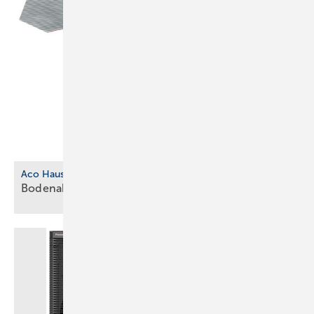
Aco Haustechnik
Bodenablauf aus biobasiertem
Kunststoff