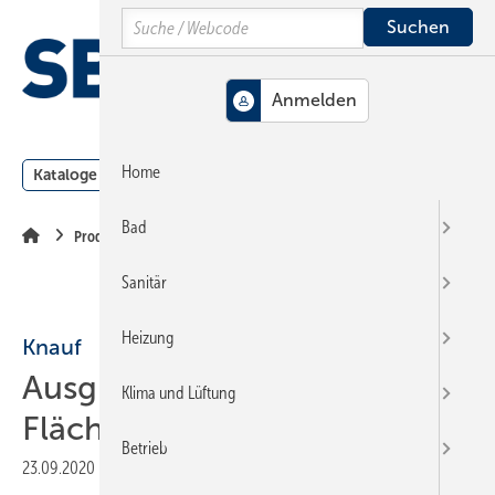
Springe
Springe
Springe
Search
auf
auf
auf
Hauptinhalt
Hauptmenü
SiteSearch
MENÜ
Home
Kataloge
Meldungen
Podcast
Produkte
Webin
Bad
Produkte
Sanitär
Heizung
Knauf
Ausgleich unter
Klima und Lüftung
Flächenheizungen
Betrieb
23.09.2020
|
Veröffentlicht in
Ausgabe 13-2020
|
Druckvorschau