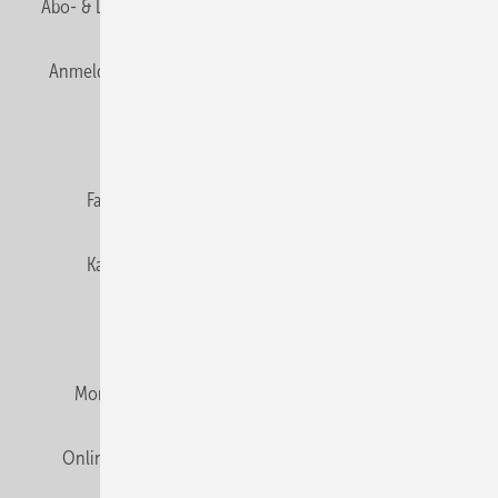
Abo- & Leserservice
AGB
Alle Inhalte chronologisch
Anmelden
Anmeldung & Registrierung
Newsletter
Datenschutz
E-Paper
Editor's choice
Fachbeiträge
Gentner Verlag
Impressum
Karriere bei Gentner
Team
Mediaservice
Mitgliedschaften und Engagement
Montagezeiten Heizung
Montagezeiten Sanitär
Online Mediadaten
Privacy Manager
RSS-Feed