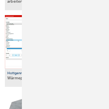
arbeiten
Hottgenroth
Wärmepumpen sicher auslegen und
planen