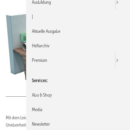
Ausbildung
|
Aktuelle Ausgabe
Heftarchiv
Premium
Services
Bild: Knauf
Abo & Shop
Media
Mit dem Leichtausgleichmörtel Knauf S 400 Sprint lassen sich
Newsletter
Unebenheiten sowie auf Rohböden verlegte Kabel und Rohrleitungen