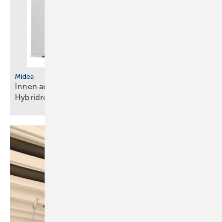
Midea
Innen aufgestellte Wärmepumpe mit
Hybridregelung