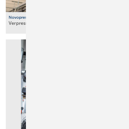
Novopress
Verpressen statt
löten