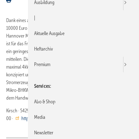
Ausbildung
|
Dank eines attraktiven Anschaffungspreises von voraussichtlich
10000 Euro (ohne MwSt.) erfreute sich das Micro BHKW L 4.12 auf der
Aktuelle Ausgabe
Hannover Messe eines großen Publikumsinteresses. Der Verkaufsstart
ist für das Frühjahr 2011 geplant. Das Gerät ist montagefreundlich, hat
Heftarchiv
ein geringes Gewicht und eine kompakte Größe, wie die Entwickler
mitteilen. Die in Stufen einstellbare elektrische Leistung beträgt
Premium
maximal 4kW. Die Leipziger Verbundnetz Gas AG hat das Gerät
konzipiert und patentiert. Das Trierer Unternehmen Kirsch, das auf
Stromerzeuger und Netzersatzanlagen spezialisiert ist, entwickelt das
Services
Mikro-BHKW zur Serienreife weiter. Kirsch sucht Vertriebspartner aus
dem Handwerk.
Abo & Shop
Kirsch · 54293 Trier · Telefon (06 51) 9 66 00 · Telefax (06 51) 9 66 04
Media
00 ·
http://www.kirsch-homeenergy.de
Newsletter