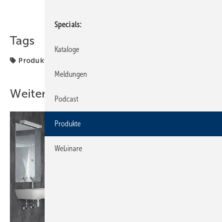
Teilen
Link kopieren
Specials
Tags
Kataloge
Produkte
Meldungen
Weitere Inhalte
Podcast
Produkte
Webinare