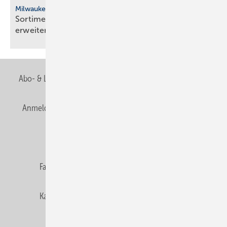
Milwaukee
Sortiment an kühlender Arbeitsbekleidung
erweitert
Abo- & Leserservice
AGB
Alle Inhalte chronologisch
Anmelden
Anmeldung & Registrierung
Newsletter
Datenschutz
E-Paper
Editor's choice
Fachbeiträge
Gentner Verlag
Impressum
Karriere bei Gentner
Team
Mediaservice
Mitgliedschaften und Engagement