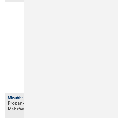
Mitsubishi Electric
Propan-Wärmepumpe für Neubau, Bestand und
Mehrfamilienhaus