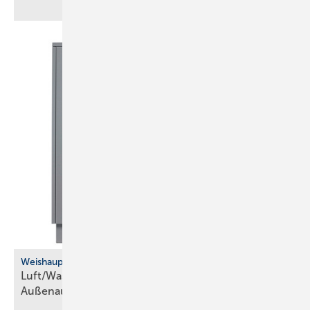
Weishaupt
Luft/Wasser-Wärmepumpe für die
­Außenaufstellung