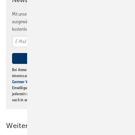
Mit unserem Newsletter erhalten Sie regelmäßig von uns
ausgewählte Informationen und Neuigkeiten, gebündelt und
kostenlos direkt ins Postfach.
Bei Anmeldung zu diesem Newsletter bin ich damit einverstanden, über
interessante Verlags- und Online-Angebote
der Marken der Alfons W.
Gentner Verlag GmbH & Co. KG
informiert zu werden. Diese
Einwilligung kann ich jederzeit widerrufen und eine Abmeldung ist
jederzeit möglich. Informationen zum Umgang mit Daten finden Sie
auch in unserer
Datenschutzerklärung
.
Weitere Inhalte