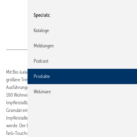
Specials
Kataloge
Bild: Judo
Meldungen
Podcast
Mit Bio-balance bietet Judo umweltschonenden Kalkschutz für
Produkte
größere Trinkwasser-Installationen. Die Reihe umfasst vier
Ausführungen mit unterschiedlichem Nenndurchfluss für 30 bis
Webinare
100 Wohneinheiten. Die Anlagen arbeiten nach dem Prinzip der
Impfkristallbildung. Dafür setzt der Hersteller ein selbst entwickeltes
Granulat ein, welches sich besonders gut für die Bildung von
Impfkristallen eigne und in einem optimierten Verfahren aufbereitet
werde. Der Betrieb der Anlage erfolgt vollautomatisch. Ein 4,3" großes
Farb-Touchdisplay visualisiert Anlagenzustände, führt durch die