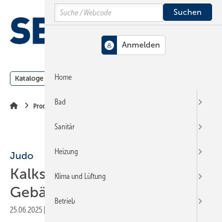
Springe
Springe
Springe
Search
auf
auf
auf
Hauptinhalt
Hauptmenü
SiteSearch
MENÜ
Home
Kataloge
Meldungen
Podcast
Produkte
Webin
Bad
Produkte
Sanitär
Heizung
Judo
Kalkschutz für größere
Klima und Lüftung
Gebäude
Betrieb
25.06.2025
|
Veröffentlicht in
Ausgabe 06-2025
|
Druckvorschau