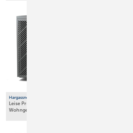
Harg assner
Leise Propan-­Wärmepumpe für eng bebaute
Wohngebiete