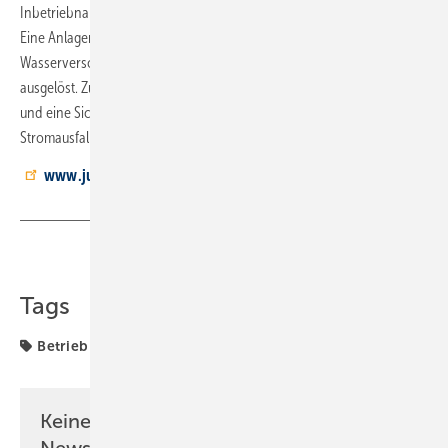
Inbetriebnahme und dient als Betriebs-, Funktions- und Störanzeige.
Eine Anlagendesinfektion mit integriertem Bypass zur Sicherung der
Wasserversorgung wird nach 72 Stunden Betrieb automatisch
ausgelöst. Zudem verfügt die Anlage über einen Rückflussverhinderer
und eine Sicherheitsschaltung bei Wiederanlauf nach einem
Stromausfall.
www.judo.eu
Teilen
Link kopieren
Tags
Betrieb
Kalkschutz
Produkte
Keine Zeit? Kein Problem mit dem SBZ
Newsletter!