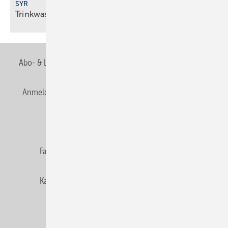
SYR
Trinkwasserfilter mit
Impuls-Rückspültechnik
Abo- & Leserservice
AGB
Alle Inhalte chronologisch
Anmelden
Anmeldung & Registrierung
Newsletter
Datenschutz
E-Paper
Editor's choice
Fachbeiträge
Gentner Verlag
Impressum
Karriere bei Gentner
Team
Mediaservice
Mitgliedschaften und Engagement