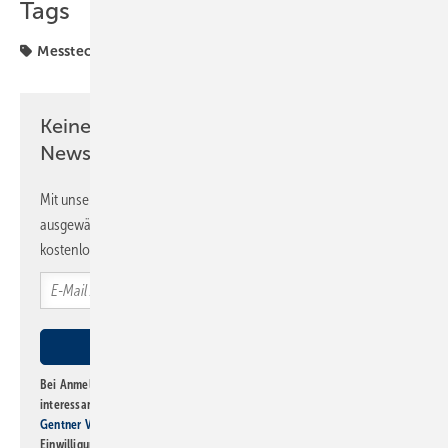
Tags
Messtechnik
Produkte
Warmwasser
Keine Zeit? Kein Problem mit dem SBZ
Newsletter!
Mit unserem Newsletter erhalten Sie regelmäßig von uns
ausgewählte Informationen und Neuigkeiten, gebündelt und
kostenlos direkt ins Postfach.
Bei Anmeldung zu diesem Newsletter bin ich damit einverstanden, über
interessante Verlags- und Online-Angebote
der Marken der Alfons W.
Gentner Verlag GmbH & Co. KG
informiert zu werden. Diese
Einwilligung kann ich jederzeit widerrufen und eine Abmeldung ist