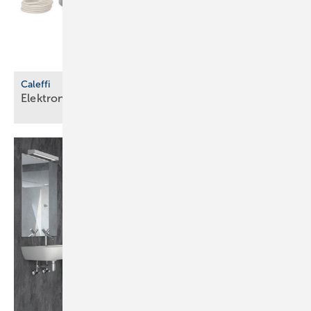
Caleffi
Elektronischer Mischer für
­Trinkwasseranlagen