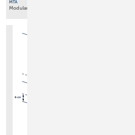
MTA
Modulare Wärmepumpen und
­Kältemaschinen