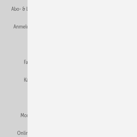
Abo- & Leserservice
AGB
Alle Inhalte chronologisch
Anmelden
Anmeldung & Registrierung
Newsletter
Datenschutz
E-Paper
Editor's choice
Fachbeiträge
Gentner Verlag
Impressum
Karriere bei Gentner
Team
Mediaservice
Mitgliedschaften und Engagement
Montagezeiten Heizung
Montagezeiten Sanitär
Online Mediadaten
Privacy Manager
RSS-Feed