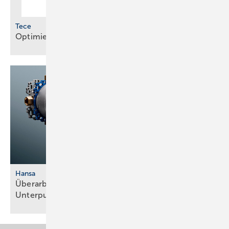
Tece
Optimierte Module für WC und
Waschtisch
Hansa
Überarbeitete Fertigmontagesets für
Unterputzsystem