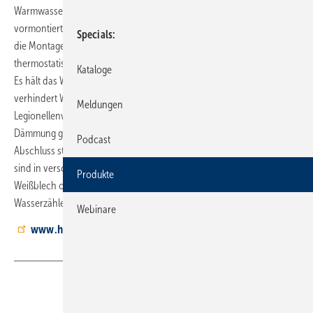
Warmwasser sowie Zirkulation in einer installierfertigen Einheit. Die
vormontierten Anschlüsse reduzieren den Platzbedarf und verkürzen
Specials
die Montagezeit auf der Baustelle. Kernkomponente ist ein
thermostatisches Zirkulationsventil, das direkt im Kasten integriert ist.
Kataloge
Es hält das Warmwasser im System auf konstanter Temperatur,
verhindert Wasserstagnation und schützt so vor
Meldungen
Legionellenwachstum. Die Variante Messbox ist mit werkseitiger
Dämmung gegen Wärmeverluste ausgestattet. Für den wandseitigen
Podcast
Abschluss stehen tiefenverstellbare Abdeckungen zur Verfügung. Sie
sind in verschiedenen Designs erhältlich: klassisch in Edelstahl oder
Produkte
Weißblech oder als Kunststoffrahmen, der die Signale moderner Funk-
Wasserzähler durchlässt.
Webinare
www.herz-messtechnik.de
Teilen
Link kopieren