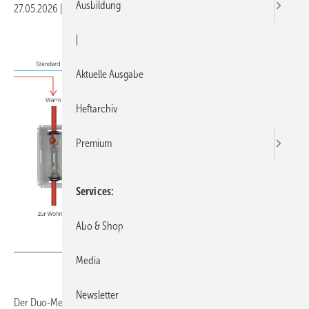
Ausbildung
27.05.2026
|
Veröffentlicht in
Ausgabe 05-2026
|
Druckvorschau
|
Aktuelle Ausgabe
Heftarchiv
Premium
Services
Abo & Shop
Bild: Herz Messtechnik
Media
Newsletter
Der Duo-Messkasten von Herz Messtechnik vereint Kalt- und