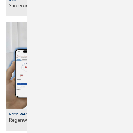
Sanierungsgully für abgewinkelte
Dachabläufe
Roth Werke
Regenwassernutzung digital
vernetzt