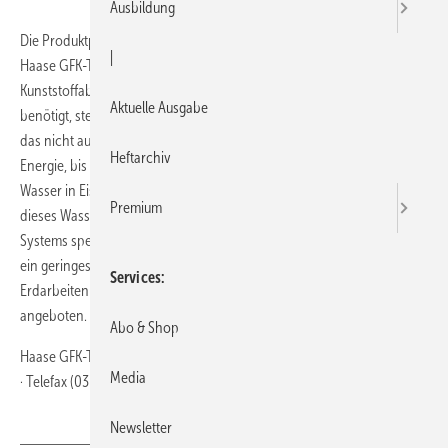
Ausbildung
Die Produktpalette für eine nachhaltige Energieversorgung baut
|
Haase GFK-Technik jetzt mit einer Wärmespeicherlösung aus einem
Kunststoffabsorber und einem Eisspeicher aus. Wird Wärmeenergie
Aktuelle Ausgabe
benötigt, stellt diese zunächst der Solarabsorber zur Verfügung. Reicht
das nicht aus, entzieht die Wärmepumpe dem Wasser im Tank weitere
Heftarchiv
Energie, bis es zu Eis gefriert. Für die Umwandlung von 0 °C kaltem
Wasser in Eis wird genauso viel Wärme benötigt wie für das Erhitzen
Premium
dieses Wassers auf 80 °C. Das System von Haase und der Mefa Energy
Systems speichert das Eis in glasfaserverstärkten Kunststofftanks, die
ein geringes Gewicht haben und einfach zu montieren seien. Die
Services
Erdarbeiten werden zu einem Festpreis bundesweit über Haase
angeboten.
Abo & Shop
Haase GFK-Technik · 01900 Großröhrsdorf · Telefon (03 59 52) 3 55-0
Media
· Telefax (03 59 52) 3 55-33 ·
https://www.haasetank.de/
Newsletter