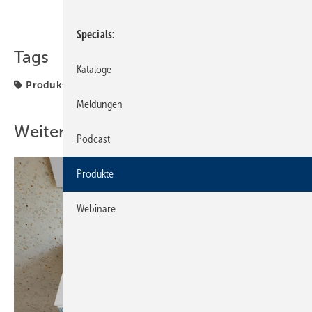
Teilen
Link kopieren
Specials
Tags
Kataloge
Produkte
Wärmepumpe
Meldungen
Weitere Inhalte
Podcast
Produkte
Webinare