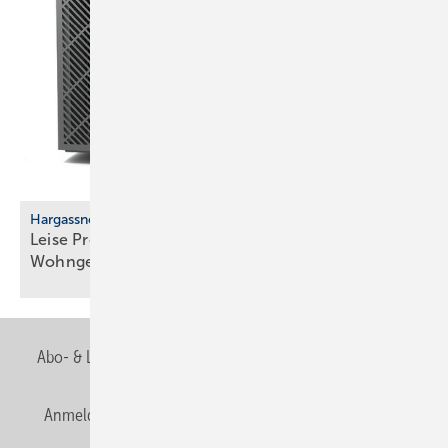
Harg assner
Leise Propan-­Wärmepumpe für eng bebaute
Wohngebiete
Abo- & Leserservice
AGB
Alle Inhalte chronologisch
Anmelden
Anmeldung & Registrierung
Newsletter