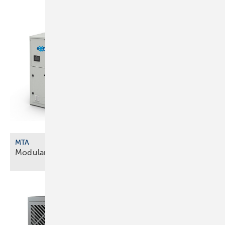
MTA
Modulare Wärmepumpen und
­Kältemaschinen