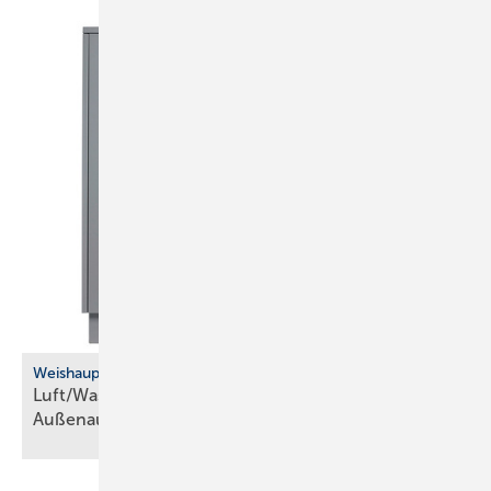
Weishaupt
Luft/Wasser-Wärmepumpe für die
­Außenaufstellung